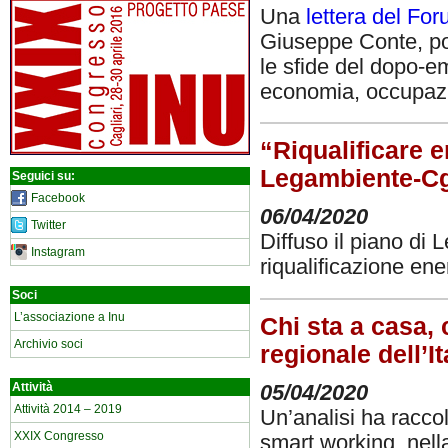
Una
lettera del Fo
Giuseppe Conte, pon
le sfide del dopo-e
economia, occupazi
“Riqualificare 
Legambiente-Cgil
Seguici su:
Facebook
06/04/2020
Twitter
Diffuso il piano di 
Instagram
riqualificazione ener
Soci
L’associazione a Inu
Chi sta a casa, 
Archivio soci
regionale dell’I
Attività
05/04/2020
Attività 2014 – 2019
Un’analisi ha raccol
XXIX Congresso
smart working, nell