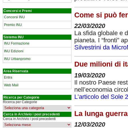
Concorsi e Premi
Come si può fer
Concorsi INU
22/03/2020
Premio INU
La sfida globale e d
Sistema INU
pianeta. I “fronti” 
INU Formazione
Silvestrini da Micr
INU Edizioni
INU Urbanpromo
Due milioni di i
Area Riservata
19/03/2020
Entra
Il nostro Paese res
Web Mail
nell’economia circol
L’articolo del Sole 
Ricerca per Categorie
Ricerca per Categorie
La lunga guerra 
Cerca in Archivio i post precedenti
Cerca in Archivio i post precedenti
12/03/2020