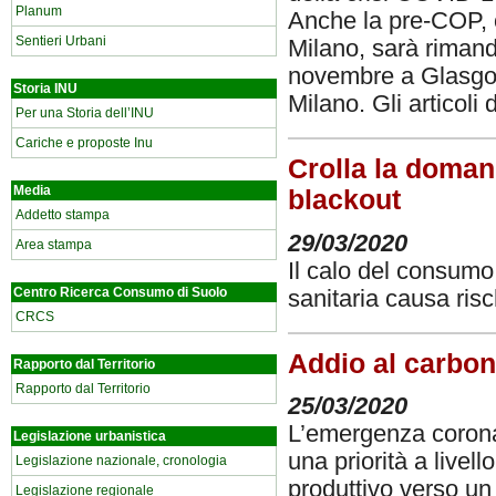
Planum
Anche la pre-COP, or
Sentieri Urbani
Milano, sarà riman
novembre a Glasgow
Storia INU
Milano. Gli
articoli
Per una Storia dell’INU
Cariche e proposte Inu
Crolla la domand
Media
blackout
Addetto stampa
29/03/2020
Area stampa
Il calo del consumo
Centro Ricerca Consumo di Suolo
sanitaria causa risch
CRCS
Addio al carbone
Rapporto dal Territorio
Rapporto dal Territorio
25/03/2020
L’emergenza corona
Legislazione urbanistica
una priorità a livel
Legislazione nazionale, cronologia
produttivo verso un
Legislazione regionale