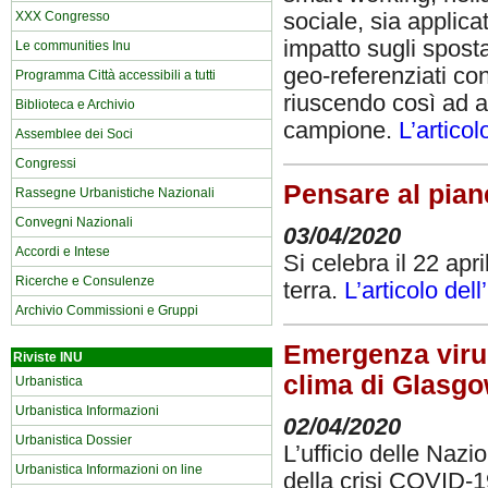
sociale, sia applica
XXX Congresso
impatto sugli sposta
Le communities Inu
geo-referenziati con
Programma Città accessibili a tutti
riuscendo così ad an
Biblioteca e Archivio
campione.
L’articol
Assemblee dei Soci
Congressi
Pensare al pian
Rassegne Urbanistiche Nazionali
Convegni Nazionali
03/04/2020
Accordi e Intese
Si celebra il 22 ap
Ricerche e Consulenze
terra.
L’articolo dell
Archivio Commissioni e Gruppi
Emergenza virus
Riviste INU
clima di Glasg
Urbanistica
Urbanistica Informazioni
02/04/2020
Urbanistica Dossier
L’ufficio delle Naz
Urbanistica Informazioni on line
della crisi COVID-1