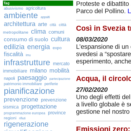
Proteste e dibattito
Tag
agricoltura
abusivismo
Parco del Pollino.
L
ambiente
appalti
architettura
arte
città
città
Così in Svezia t
clima
comuni
metropolitane
cultura
consumo di suolo
08/03/2020
edilizia
energia
L’espansione di un 
expo
svedesi a “spostare”
fiscalità
imu
infrastrutture
esperimento, anche
mercato
milano
mobilità
immobiliare
paesaggio
Acqua, il circo
napoli
partecipazione
patrimonio immobiliare
periferie
pianificazione
27/02/2020
Uno degli effetti de
prevenzione
prevenzione
a livello globale è
progettazione
sismica
gestione nel nostr
province
programmazione europea
regioni
rifiuti
rigenerazione
Emissioni zero: