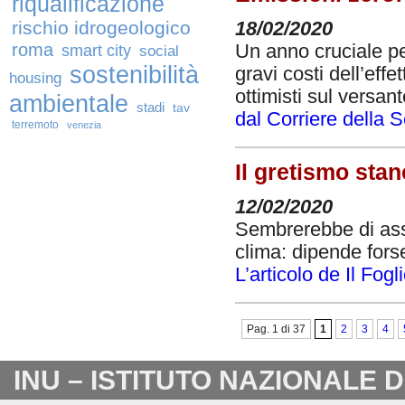
riqualificazione
rischio idrogeologico
18/02/2020
roma
Un anno cruciale pe
smart city
social
sostenibilità
gravi costi dell’effe
housing
ottimisti sul versan
ambientale
stadi
tav
dal Corriere della 
terremoto
venezia
Il gretismo sta
12/02/2020
Sembrerebbe di assi
clima: dipende forse
L’articolo de Il Fogl
Pag. 1 di 37
1
2
3
4
INU – ISTITUTO NAZIONALE 