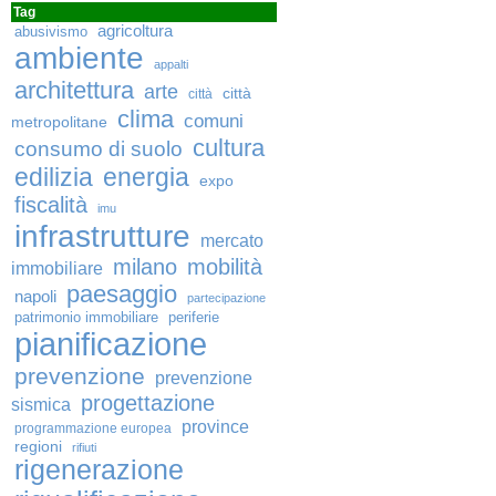
Tag
agricoltura
abusivismo
ambiente
appalti
architettura
arte
città
città
clima
comuni
metropolitane
cultura
consumo di suolo
edilizia
energia
expo
fiscalità
imu
infrastrutture
mercato
milano
mobilità
immobiliare
paesaggio
napoli
partecipazione
patrimonio immobiliare
periferie
pianificazione
prevenzione
prevenzione
progettazione
sismica
province
programmazione europea
regioni
rifiuti
rigenerazione