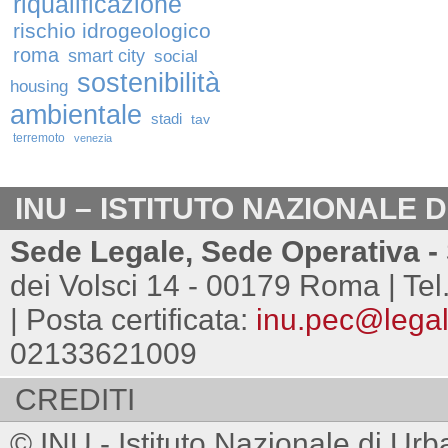
riqualificazione
rischio idrogeologico
roma
smart city
social
sostenibilità
housing
ambientale
stadi
tav
terremoto
venezia
INU – ISTITUTO NAZIONALE 
Sede Legale, Sede Operativa - 
dei Volsci 14 - 00179 Roma | Tel
| Posta certificata:
inu.pec@legalm
02133621009
CREDITI
© INU - Istituto Nazionale di Urb