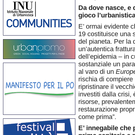
Da dove nasce, e q
gioco l’urbanistic
E’ ormai evidente ch
19 costituisce una 
del pianeta. Per la 
un’autentica frattu
dell’epidemia – in 
sostanziale un para
al varo di un
Europ
rischia di compiere 
ripristinare il vec
investiti dalla cris
risorse, prevalente
restaurazione propr
come prima”
E’ innegabile che p