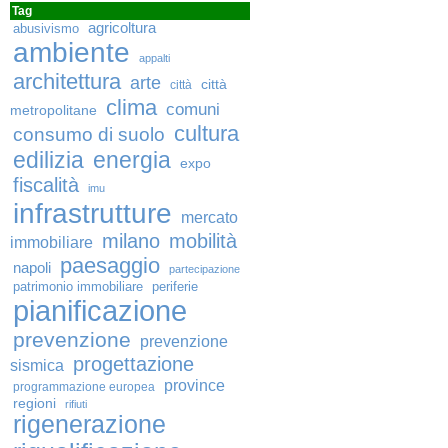
Tag
agricoltura
abusivismo
ambiente
appalti
architettura
arte
città
città
clima
comuni
metropolitane
cultura
consumo di suolo
edilizia
energia
expo
fiscalità
imu
infrastrutture
mercato
milano
mobilità
immobiliare
paesaggio
napoli
partecipazione
patrimonio immobiliare
periferie
pianificazione
prevenzione
prevenzione
progettazione
sismica
province
programmazione europea
regioni
rifiuti
rigenerazione