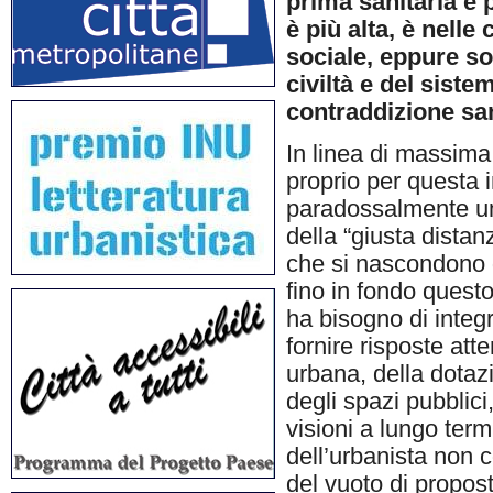
prima sanitaria e p
è più alta, è nelle
sociale, eppure son
civiltà e del sis
contraddizione sa
In linea di massima
proprio per questa i
paradossalmente un
della “giusta distan
che si nascondono d
fino in fondo quest
ha bisogno di integr
fornire risposte att
urbana, della dotazi
degli spazi pubblici
visioni a lungo ter
dell’urbanista non 
del vuoto di propost