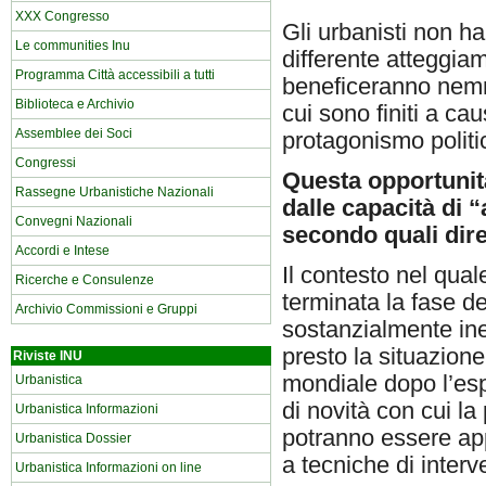
XXX Congresso
Gli urbanisti non h
Le communities Inu
differente atteggia
Programma Città accessibili a tutti
beneficeranno nemm
Biblioteca e Archivio
cui sono finiti a ca
Assemblee dei Soci
protagonismo politic
Congressi
Questa opportunità
Rassegne Urbanistiche Nazionali
dalle capacità di 
Convegni Nazionali
secondo quali dire
Accordi e Intese
Il contesto nel qual
Ricerche e Consulenze
terminata la fase d
Archivio Commissioni e Gruppi
sostanzialmente in
presto la situazione
Riviste INU
mondiale dopo l’es
Urbanistica
di novità con cui la
Urbanistica Informazioni
potranno essere app
Urbanistica Dossier
a tecniche di inter
Urbanistica Informazioni on line