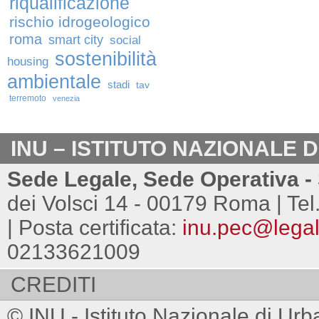
riqualificazione
rischio idrogeologico
roma
smart city
social
sostenibilità
housing
ambientale
stadi
tav
terremoto
venezia
INU – ISTITUTO NAZIONALE 
Sede Legale, Sede Operativa - 
dei Volsci 14 - 00179 Roma | Tel
| Posta certificata:
inu.pec@legalm
02133621009
CREDITI
© INU - Istituto Nazionale di Urb