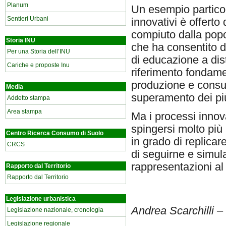
Planum
Un esempio particol
Sentieri Urbani
innovativi è offerto
compiuto dalla popol
Storia INU
che ha consentito d
Per una Storia dell’INU
di educazione a dis
Cariche e proposte Inu
riferimento fondamen
produzione e consumo 
Media
superamento dei più r
Addetto stampa
Area stampa
Ma i processi innova
spingersi molto più 
Centro Ricerca Consumo di Suolo
in grado di replica
CRCS
di seguirne e simular
rappresentazioni al
Rapporto dal Territorio
Rapporto dal Territorio
Legislazione urbanistica
Andrea Scarchilli – 
Legislazione nazionale, cronologia
Legislazione regionale