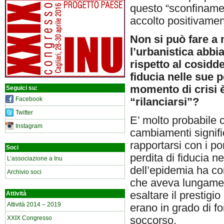
questo “sconfinament
accolto positiva
Non si può fare a 
l’urbanistica abbia
rispetto al cosidde
fiducia nelle sue 
momento di crisi è
Seguici su:
Facebook
“rilanciarsi”?
Twitter
E’ molto probabile 
Instagram
cambiamenti signific
rapportarsi con i po
Soci
perdita di fiducia ne
L’associazione a Inu
dell’epidemia ha co
Archivio soci
che aveva lungamen
esaltare il prestigio
Attività
Attività 2014 – 2019
erano in grado di f
soccorso.
XXIX Congresso