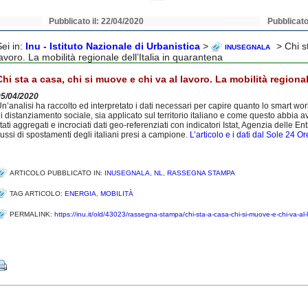
Pubblicato il: 22/04/2020
Pubblicato
Sei in:
Inu - Istituto Nazionale di Urbanistica
>
> Chi st
INUSEGNALA
avoro. La mobilità regionale dell’Italia in quarantena
Chi sta a casa, chi si muove e chi va al lavoro. La mobilità regional
05/04/2020
n’analisi ha raccolto ed interpretato i dati necessari per capire quanto lo smart wor
i distanziamento sociale, sia applicato sul territorio italiano e come questo abbia a
tati aggregati e incrociati dati geo-referenziati con indicatori Istat, Agenzia delle 
lussi di spostamenti degli italiani presi a campione.
L’articolo e i dati dal Sole 24 Or
ARTICOLO PUBBLICATO IN:
INUSEGNALA
,
NL
,
RASSEGNA STAMPA
TAG ARTICOLO:
ENERGIA
,
MOBILITÀ
PERMALINK:
https://inu.it/old/43023/rassegna-stampa/chi-sta-a-casa-chi-si-muove-e-chi-va-al-l
Share