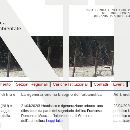
L'INU, FONDATO NEL 1930, 
DIFFONDE I PRIN
URBANISTICA (DPR 111
ica
mbientale
mento
Sezioni Regionali
Cariche Istituzionali
Contatti
Eventi
 di Inu e
La rigenerazione ha bisogno dell'urbanistica
Ad 1 metr
 (INU) e
21/04/2020Urbanistica e rigenerazione urbana: una
23/04/202
esaggio
riflessione da parte del segretario dell'Inu Francesco
pubblico l
e della
Domenico Moccia. L'intervento da il Giornale
pubblico e
dell'architettura
Leggi tutto
partecipar