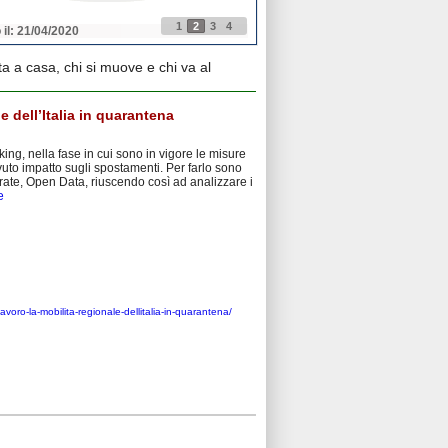
1
2
3
4
 il: 21/04/2020
Pubblicato il: 21/04/2020
a a casa, chi si muove e chi va al
e dell’Italia in quarantena
king, nella fase in cui sono in vigore le misure
vuto impatto sugli spostamenti. Per farlo sono
Entrate, Open Data, riuscendo così ad analizzare i
e
avoro-la-mobilita-regionale-dellitalia-in-quarantena/