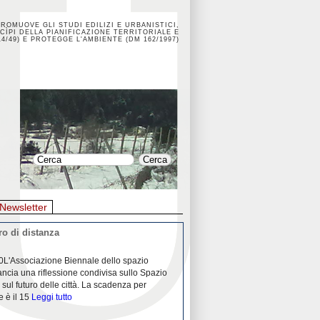
PROMUOVE GLI STUDI EDILIZI E URBANISTICI,
CÌPI DELLA PIANIFICAZIONE TERRITORIALE E
4/49) E PROTEGGE L'AMBIENTE (DM 162/1997)
Newsletter
o di distanza
La crisi dei porti durante la
0L'Associazione Biennale dello spazio
26/04/2020Nei mesi passati abbiam
ancia una riflessione condivisa sullo Spazio
Community "Porti città territori", 
 sul futuro delle città. La scadenza per
collaborazione con Assoporti e A
e è il 15
Leggi tutto
pandemia ci ha
Leggi tutto