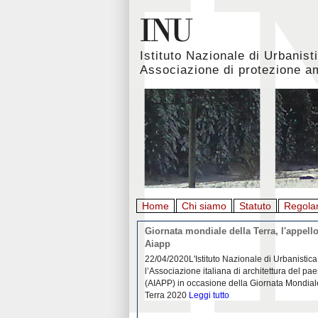
Istituto Nazionale di Urbanist
Associazione di protezione a
Home
Chi siamo
Statuto
Regola
rbanistica italiana al
Giornata mondiale della Terra, l'appello
emergenza. L’INU apre una
Aiapp
tiva: ecco come partecipare
 diffondersi del contagio da
22/04/2020L'Istituto Nazionale di Urbanistica
pieno svolgimento, è ormai
l’Associazione italiana di architettura del pa
eguenze sociali, economiche e
(AIAPP) in occasione della Giornata Mondial
idemia
Leggi tutto
Terra 2020
Leggi tutto