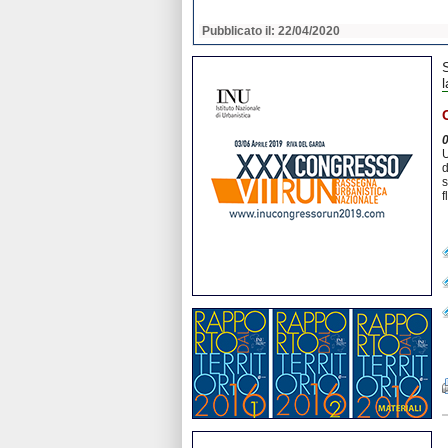
2020
Pubblicato il: 22/04/2020
l
U
d
s
f