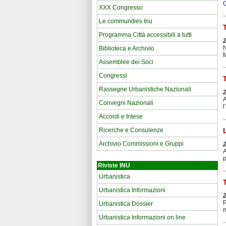
XXX Congresso
Le communities Inu
Programma Città accessibili a tutti
N
Biblioteca e Archivio
M
Assemblee dei Soci
Congressi
Rassegne Urbanistiche Nazionali
A
Convegni Nazionali
l
Accordi e Intese
Ricerche e Consulenze
Archivio Commissioni e Gruppi
A
p
Riviste INU
Urbanistica
Urbanistica Informazioni
P
Urbanistica Dossier
m
Urbanistica Informazioni on line