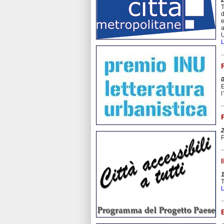
T
d
e
a
U
L
E
l
P
T
L