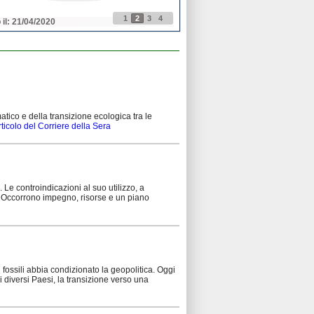
1
2
3
4
 il: 21/04/2020
Pubblicato il: 21/04/2020
tico e della transizione ecologica tra le
rticolo del Corriere della Sera
e controindicazioni al suo utilizzo, a
. Occorrono impegno, risorse e un piano
i fossili abbia condizionato la geopolitica. Oggi
 diversi Paesi, la transizione verso una