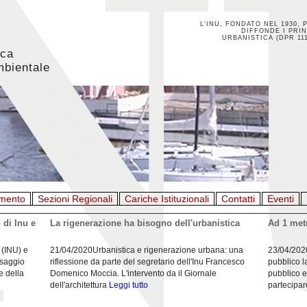
L'INU, FONDATO NEL 1930, 
DIFFONDE I PRIN
URBANISTICA (DPR 111
ica
mbientale
mento
Sezioni Regionali
Cariche Istituzionali
Contatti
Eventi
 di Inu e
La rigenerazione ha bisogno dell'urbanistica
Ad 1 metr
 (INU) e
21/04/2020Urbanistica e rigenerazione urbana: una
23/04/202
esaggio
riflessione da parte del segretario dell'Inu Francesco
pubblico l
e della
Domenico Moccia. L'intervento da il Giornale
pubblico e
dell'architettura
Leggi tutto
partecipar