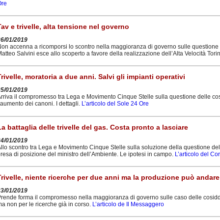
Ore
Tav e trivelle, alta tensione nel governo
26/01/2019
on accenna a ricomporsi lo scontro nella maggioranza di governo sulle questione del
atteo Salvini esce allo scoperto a favore della realizzazione dell’Alta Velocità Tori
Trivelle, moratoria a due anni. Salvi gli impianti operativi
25/01/2019
rriva il compromesso tra Lega e Movimento Cinque Stelle sulla questione delle cosi
’aumento dei canoni. I dettagli.
L’articolo del Sole 24 Ore
La battaglia delle trivelle del gas. Costa pronto a lasciare
24/01/2019
llo scontro tra Lega e Movimento Cinque Stelle sulla soluzione della questione dell
resa di posizione del ministro dell’Ambiente. Le ipotesi in campo.
L’articolo del Co
Trivelle, niente ricerche per due anni ma la produzione può andare
23/01/2019
rende forma il compromesso nella maggioranza di governo sulle caso delle cosiddett
a non per le ricerche già in corso.
L’articolo de Il Messaggero