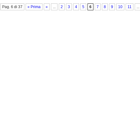
Pag. 6 di 37
« Prima
«
...
2
3
4
5
6
7
8
9
10
11
...