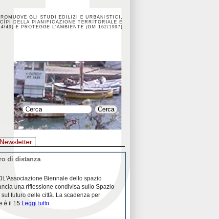
PROMUOVE GLI STUDI EDILIZI E URBANISTICI,
CÌPI DELLA PIANIFICAZIONE TERRITORIALE E
4/49) E PROTEGGE L'AMBIENTE (DM 162/1997)
Newsletter
o di distanza
La crisi dei porti durante la
0L'Associazione Biennale dello spazio
26/04/2020Nei mesi passati abbiam
ancia una riflessione condivisa sullo Spazio
Community "Porti città territori", 
 sul futuro delle città. La scadenza per
collaborazione con Assoporti e A
e è il 15
Leggi tutto
pandemia ci ha
Leggi tutto