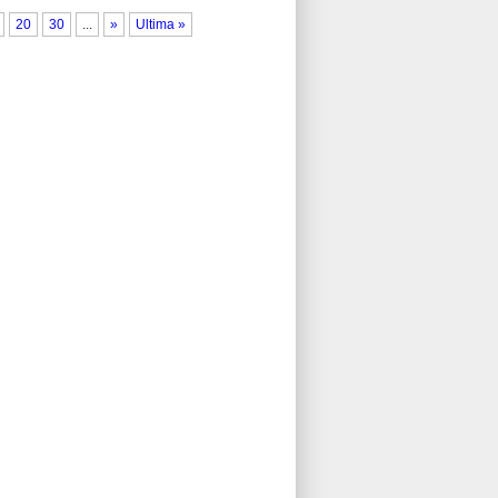
20
30
...
»
Ultima »