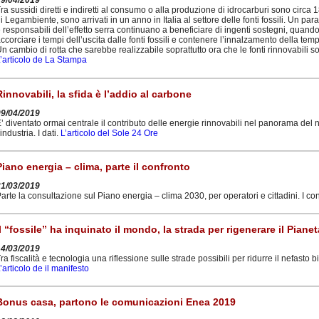
29/04/2019
ra sussidi diretti e indiretti al consumo o alla produzione di idrocarburi sono circa 1
i Legambiente, sono arrivati in un anno in Italia al settore delle fonti fossili. Un para
 responsabili dell’effetto serra continuano a beneficiare di ingenti sostegni, quando
ccorciare i tempi dell’uscita dalle fonti fossili e contenere l’innalzamento della tem
n cambio di rotta che sarebbe realizzabile soprattutto ora che le fonti rinnovabili 
’articolo de La Stampa
Rinnovabili, la sfida è l’addio al carbone
09/04/2019
’ diventato ormai centrale il contributo delle energie rinnovabili nel panorama de
’industria. I dati.
L’articolo del Sole 24 Ore
Piano energia – clima, parte il confronto
21/03/2019
arte la consultazione sul Piano energia – clima 2030, per operatori e cittadini. I co
Il “fossile” ha inquinato il mondo, la strada per rigenerare il Pianet
14/03/2019
ra fiscalità e tecnologia una riflessione sulle strade possibili per ridurre il nefasto
’articolo de il manifesto
Bonus casa, partono le comunicazioni Enea 2019