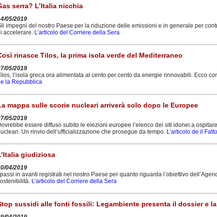
Gas serra? L’Italia nicchia
14/05/2019
li impegni del nostro Paese per la riduzione delle emissioni e in generale per cont
i accelerare.
L’articolo del Corriere della Sera
Così rinasce Tilos, la prima isola verde del Mediterraneo
07/05/2019
ilos, l’isola greca ora alimentata al cento per cento da energie rinnovabili. Ecco com
e la Repubblica
La mappa sulle scorie nucleari arriverà solo dopo le Europee
07/05/2019
ovrebbe essere diffuso subito le elezioni europee l’elenco dei siti idonei a ospitare
ucleari. Un rinvio dell’ufficializzazione che prosegue da tempo.
L’articolo de il Fat
L’Italia giudiziosa
30/04/2019
 passi in avanti registrati nel nostro Paese per quanto riguarda l’obiettivo dell’Ag
ostenibilità.
L’articolo del Corriere della Sera
Stop sussidi alle fonti fossili: Legambiente presenta il dossier e la