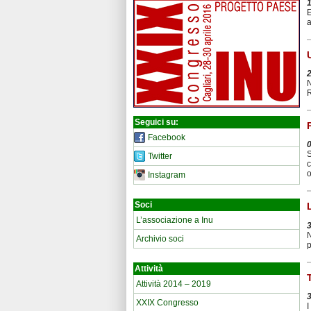
E
a
N
R
Seguici su:
Facebook
S
Twitter
c
o
Instagram
Soci
L’associazione a Inu
N
Archivio soci
p
Attività
Attività 2014 – 2019
XXIX Congresso
I