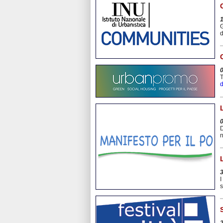
G
d
T
d
D
n
I
s