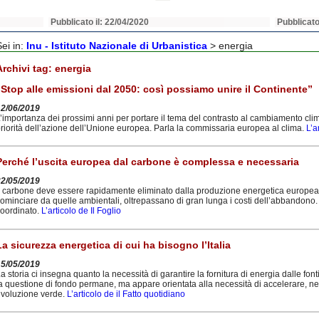
Pubblicato il: 22/04/2020
Pubblicato
Sei in:
Inu - Istituto Nazionale di Urbanistica
>
energia
Archivi tag:
energia
“Stop alle emissioni dal 2050: così possiamo unire il Continente”
12/06/2019
’importanza dei prossimi anni per portare il tema del contrasto al cambiamento clima
riorità dell’azione dell’Unione europea. Parla la commissaria europea al clima.
L’a
Perché l’uscita europea dal carbone è complessa e necessaria
22/05/2019
l carbone deve essere rapidamente eliminato dalla produzione energetica europea. L
ominciare da quelle ambientali, oltrepassano di gran lunga i costi dell’abbandono
oordinato.
L’articolo de Il Foglio
La sicurezza energetica di cui ha bisogno l’Italia
15/05/2019
a storia ci insegna quanto la necessità di garantire la fornitura di energia dalle font
a questione di fondo permane, ma appare orientata alla necessità di accelerare, nei
ivoluzione verde.
L’articolo de il Fatto quotidiano