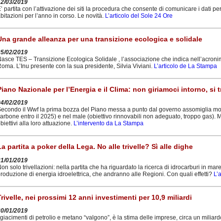
12/03/2019
’ partita con l’attivazione dei siti la procedura che consente di comunicare i dati per
bitazioni per l’anno in corso. Le novità.
L’articolo del Sole 24 Ore
Una grande alleanza per una transizione ecologica e solidale
25/02/2019
asce TES – Transizione Ecologica Solidale , l’associazione che indica nell’acroni
oma. L’Inu presente con la sua presidente, Silvia Viviani.
L’articolo de La Stampa
Piano Nazionale per l’Energia e il Clima: non giriamoci intorno, si tr
04/02/2019
econdo il Wwf la prima bozza del Piano messa a punto dal governo assomiglia molt
arbone entro il 2025) e nel male (obiettivo rinnovabili non adeguato, troppo gas).
biettivi alla loro attuazione.
L’intervento da La Stampa
La partita a poker della Lega. No alle trivelle? Sì alle dighe
31/01/2019
on solo trivellazioni: nella partita che ha riguardato la ricerca di idrocarburi in ma
roduzione di energia idroelettrica, che andranno alle Regioni. Con quali effetti?
L’
Trivelle, nei prossimi 12 anni investimenti per 10,9 miliardi
30/01/2019
 giacimenti di petrolio e metano “valgono”, è la stima delle imprese, circa un miliard