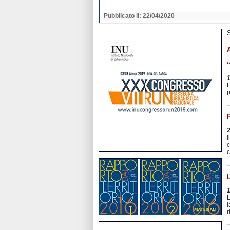
2020
Pubblicato il: 22/04/2020
L
p
I
c
c
L
l
r