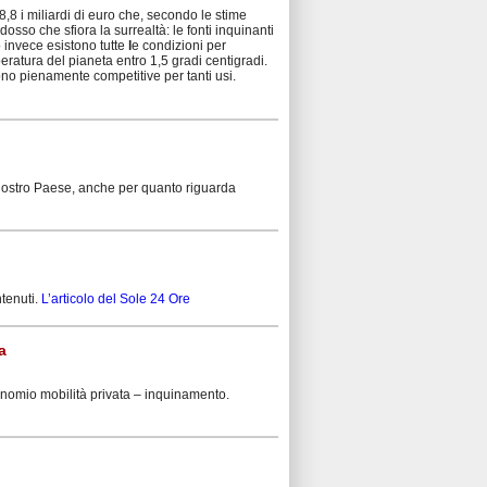
8,8 i miliardi di euro che, secondo le stime
dosso che sfiora la surrealtà: le fonti inquinanti
 invece esistono tutte
l
e condizioni per
peratura del pianeta entro 1,5 gradi centigradi.
sono pienamente competitive per tanti usi.
l nostro Paese, anche per quanto riguarda
ntenuti.
L’articolo del Sole 24 Ore
a
 binomio mobilità privata – inquinamento.