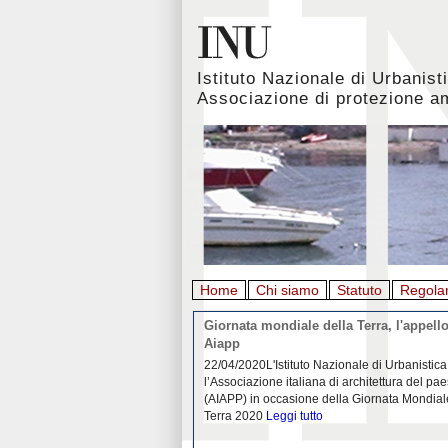
Istituto Nazionale di Urbanist
Associazione di protezione a
Home
Chi siamo
Statuto
Regola
rbanistica italiana al
Giornata mondiale della Terra, l'appello
emergenza. L’INU apre una
Aiapp
tiva: ecco come partecipare
 diffondersi del contagio da
22/04/2020L'Istituto Nazionale di Urbanistica
pieno svolgimento, è ormai
l’Associazione italiana di architettura del pa
eguenze sociali, economiche e
(AIAPP) in occasione della Giornata Mondial
idemia
Leggi tutto
Terra 2020
Leggi tutto