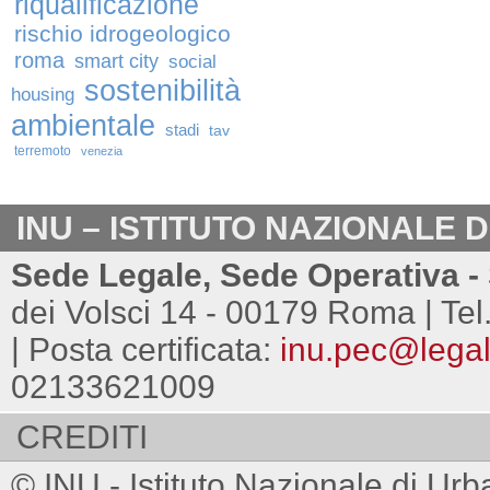
riqualificazione
rischio idrogeologico
roma
smart city
social
sostenibilità
housing
ambientale
stadi
tav
terremoto
venezia
INU – ISTITUTO NAZIONALE 
Sede Legale, Sede Operativa - 
dei Volsci 14 - 00179 Roma | Tel
| Posta certificata:
inu.pec@legalm
02133621009
CREDITI
© INU - Istituto Nazionale di Urb