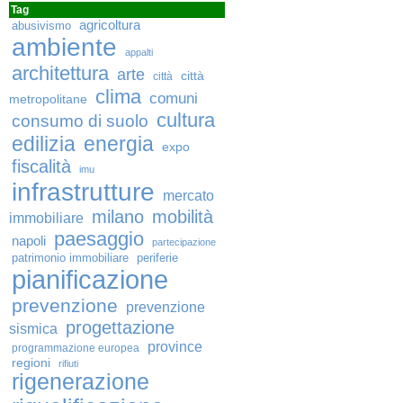
Tag
agricoltura
abusivismo
ambiente
appalti
architettura
arte
città
città
clima
comuni
metropolitane
cultura
consumo di suolo
edilizia
energia
expo
fiscalità
imu
infrastrutture
mercato
milano
mobilità
immobiliare
paesaggio
napoli
partecipazione
patrimonio immobiliare
periferie
pianificazione
prevenzione
prevenzione
progettazione
sismica
province
programmazione europea
regioni
rifiuti
rigenerazione