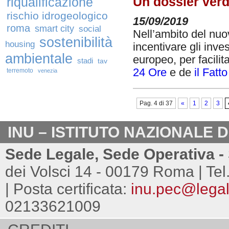
Un dossier verd
riqualificazione
rischio idrogeologico
15/09/2019
roma
smart city
social
Nell’ambito del nuo
sostenibilità
housing
incentivare gli inve
ambientale
europeo, per facilitar
stadi
tav
24 Ore
e de
il Fatt
terremoto
venezia
Pag. 4 di 37
«
1
2
3
INU – ISTITUTO NAZIONALE 
Sede Legale, Sede Operativa - 
dei Volsci 14 - 00179 Roma | Tel
| Posta certificata:
inu.pec@legalm
02133621009