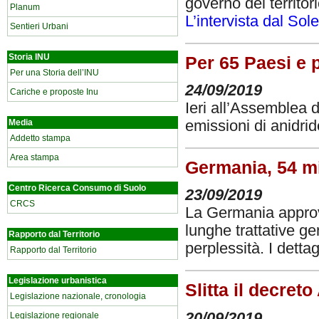
governo del territor
Planum
L’intervista dal Sol
Sentieri Urbani
Storia INU
Per 65 Paesi e p
Per una Storia dell’INU
24/09/2019
Cariche e proposte Inu
Ieri all’Assemblea 
emissioni di anidri
Media
Addetto stampa
Area stampa
Germania, 54 mil
Centro Ricerca Consumo di Suolo
23/09/2019
CRCS
La Germania approva
lunghe trattative g
Rapporto dal Territorio
perplessità. I dettag
Rapporto dal Territorio
Legislazione urbanistica
Slitta il decret
Legislazione nazionale, cronologia
20/09/2019
Legislazione regionale