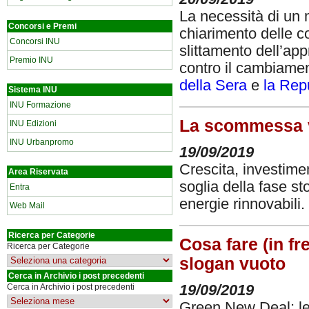
La necessità di un m
Concorsi e Premi
chiarimento delle c
Concorsi INU
slittamento dell’ap
Premio INU
contro il cambiament
della Sera
e
la Rep
Sistema INU
INU Formazione
La scommessa vi
INU Edizioni
INU Urbanpromo
19/09/2019
Crescita, investime
Area Riservata
soglia della fase st
Entra
energie rinnovabili.
Web Mail
Ricerca per Categorie
Cosa fare (in fr
Ricerca per Categorie
slogan vuoto
Cerca in Archivio i post precedenti
Cerca in Archivio i post precedenti
19/09/2019
Green New Deal: le 