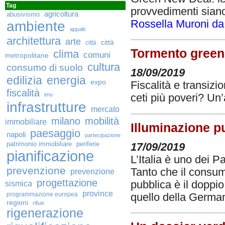
Tag
provvedimenti siano
agricoltura
abusivismo
ambiente
Rossella Muroni da 
appalti
architettura
arte
città
città
Tormento green
clima
comuni
metropolitane
cultura
consumo di suolo
18/09/2019
edilizia
energia
expo
Fiscalità e transizi
fiscalità
imu
ceti più poveri? Un’
infrastrutture
mercato
milano
mobilità
immobiliare
Illuminazione pu
paesaggio
napoli
partecipazione
patrimonio immobiliare
periferie
17/09/2019
pianificazione
L’Italia è uno dei 
prevenzione
Tanto che il consumo
prevenzione
progettazione
pubblica è il doppio
sismica
province
programmazione europea
quello della Germa
regioni
rifiuti
rigenerazione