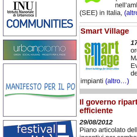
nell’am
(SEE) in Italia,
(alt
Smart Village
1
or
MA
Ev
de
impianti
(altro…)
Il governo ripar
efficiente
29/08/2012
Piano articolato del