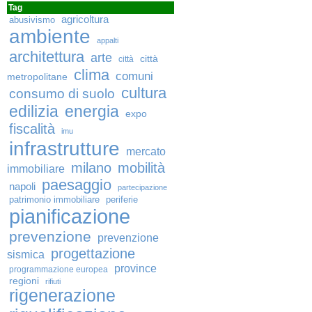
Tag
agricoltura
abusivismo
ambiente
appalti
architettura
arte
città
città
clima
comuni
metropolitane
cultura
consumo di suolo
edilizia
energia
expo
fiscalità
imu
infrastrutture
mercato
milano
mobilità
immobiliare
paesaggio
napoli
partecipazione
patrimonio immobiliare
periferie
pianificazione
prevenzione
prevenzione
progettazione
sismica
province
programmazione europea
regioni
rifiuti
rigenerazione