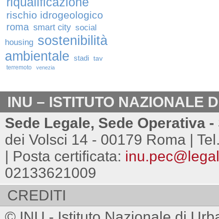
riqualificazione
rischio idrogeologico
roma
smart city
social
sostenibilità
housing
ambientale
stadi
tav
terremoto
venezia
INU – ISTITUTO NAZIONALE 
Sede Legale, Sede Operativa - 
dei Volsci 14 - 00179 Roma | Tel
| Posta certificata:
inu.pec@legalm
02133621009
CREDITI
© INU - Istituto Nazionale di Urb