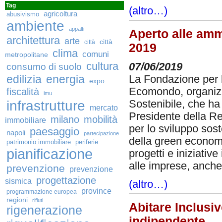
Tag
(altro…)
agricoltura
abusivismo
ambiente
appalti
Aperto alle amm
architettura
arte
città
città
2019
clima
comuni
metropolitane
cultura
consumo di suolo
07/06/2019
edilizia
energia
La Fondazione per l
expo
Ecomondo, organizz
fiscalità
imu
infrastrutture
Sostenibile, che ha 
mercato
Presidente della Re
milano
mobilità
immobiliare
per lo sviluppo sost
paesaggio
napoli
partecipazione
della green economy
patrimonio immobiliare
periferie
pianificazione
progetti e iniziative
alle imprese, anche 
prevenzione
prevenzione
progettazione
sismica
(altro…)
province
programmazione europea
regioni
rifiuti
Abitare Inclusiv
rigenerazione
indipendente