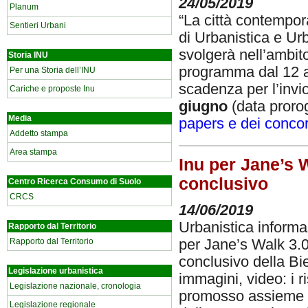
24/05/2019
Planum
“La città contempora
Sentieri Urbani
di Urbanistica e Ur
svolgerà nell’ambit
Storia INU
programma dal 12 a
Per una Storia dell’INU
scadenza per l’invio
Cariche e proposte Inu
giugno
(data proro
Media
papers e dei conco
Addetto stampa
Area stampa
Inu per Jane’s W
conclusivo
Centro Ricerca Consumo di Suolo
CRCS
14/06/2019
Urbanistica informaz
Rapporto dal Territorio
per Jane’s Walk 3.0
Rapporto dal Territorio
conclusivo della Bi
Legislazione urbanistica
immagini, video: i ri
Legislazione nazionale, cronologia
promosso assieme a 
Legislazione regionale