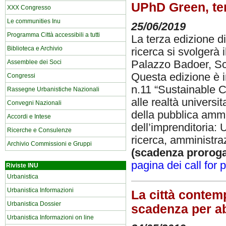
UPhD Green, ter
XXX Congresso
Le communities Inu
25/06/2019
Programma Città accessibili a tutti
La terza edizione d
Biblioteca e Archivio
ricerca si svolgerà
Assemblee dei Soci
Palazzo Badoer, Scu
Questa edizione è 
Congressi
n.11 “Sustainable 
Rassegne Urbanistiche Nazionali
alle realtà universi
Convegni Nazionali
della pubblica ammin
Accordi e Intese
dell’imprenditoria:
Ricerche e Consulenze
ricerca, amministraz
Archivio Commissioni e Gruppi
(scadenza prorogat
pagina dei call for
Riviste INU
Urbanistica
Urbanistica Informazioni
La città contemp
Urbanistica Dossier
scadenza per ab
Urbanistica Informazioni on line