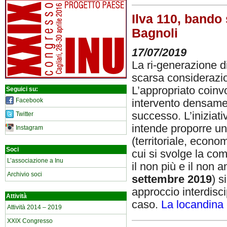
Ilva 110, bando 
Bagnoli
17/07/2019
La ri-generazione d
scarsa considerazion
L’appropriato coinv
Seguici su:
Facebook
intervento densament
successo. L’iniziati
Twitter
intende proporre un
Instagram
(territoriale, econo
Soci
cui si svolge la com
L’associazione a Inu
il non più e il non 
Archivio soci
settembre 2019
) s
approccio interdisci
Attività
caso.
La locandina
Attività 2014 – 2019
XXIX Congresso