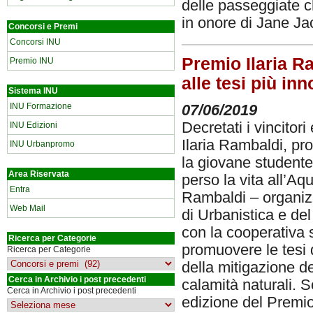
delle passeggiate ch
in onore di Jane J
Concorsi e Premi
Concorsi INU
Premio Ilaria Ra
Premio INU
alle tesi più in
Sistema INU
INU Formazione
07/06/2019
Decretati i vincitor
INU Edizioni
Ilaria Rambaldi, p
INU Urbanpromo
la giovane studente
Area Riservata
perso la vita all’Aqu
Entra
Rambaldi – organizza
Web Mail
di Urbanistica e de
con la cooperativa 
Ricerca per Categorie
promuovere le tesi d
Ricerca per Categorie
della mitigazione dei
Cerca in Archivio i post precedenti
calamità naturali. 
Cerca in Archivio i post precedenti
edizione del Premio, 