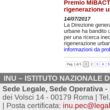
Premio MiBACT p
rigenerazione 
14/07/2017
La Direzione genera
urbane ha bandito 
per una ricerca ined
rigenerazione urba
informazioni da pro
Pag. 1 di 5
1
2
3
4
5
INU – ISTITUTO NAZIONALE 
Sede Legale, Sede Operativa - 
dei Volsci 14 - 00179 Roma | Tel
| Posta certificata:
inu.pec@legalm