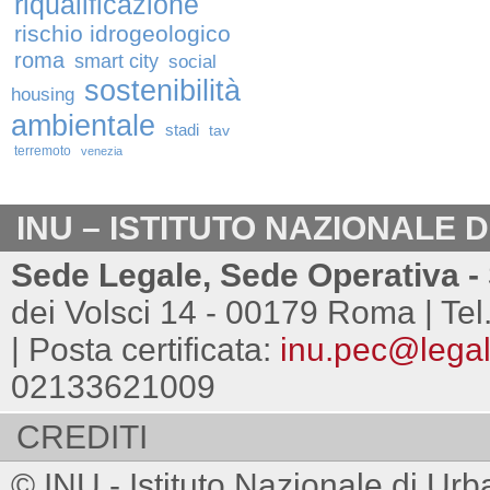
riqualificazione
rischio idrogeologico
roma
smart city
social
sostenibilità
housing
ambientale
stadi
tav
terremoto
venezia
INU – ISTITUTO NAZIONALE 
Sede Legale, Sede Operativa - 
dei Volsci 14 - 00179 Roma | Tel
| Posta certificata:
inu.pec@legalm
02133621009
CREDITI
© INU - Istituto Nazionale di Urb