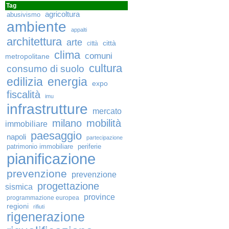
Tag
agricoltura
abusivismo
ambiente
appalti
architettura
arte
città
città
clima
comuni
metropolitane
cultura
consumo di suolo
edilizia
energia
expo
fiscalità
imu
infrastrutture
mercato
milano
mobilità
immobiliare
paesaggio
napoli
partecipazione
patrimonio immobiliare
periferie
pianificazione
prevenzione
prevenzione
progettazione
sismica
province
programmazione europea
regioni
rifiuti
rigenerazione