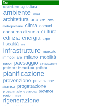
Tag
agricoltura
abusivismo
ambiente
appalti
architettura
arte
città
città
clima
comuni
metropolitane
cultura
consumo di suolo
edilizia
energia
expo
fiscalità
imu
infrastrutture
mercato
milano
mobilità
immobiliare
paesaggio
napoli
partecipazione
patrimonio immobiliare
periferie
pianificazione
prevenzione
prevenzione
progettazione
sismica
province
programmazione europea
regioni
rifiuti
rigenerazione