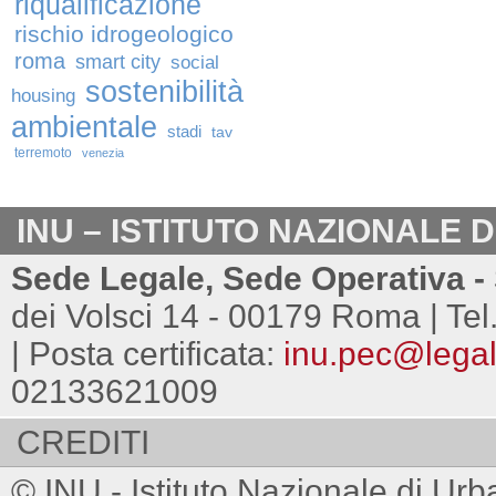
riqualificazione
rischio idrogeologico
roma
smart city
social
sostenibilità
housing
ambientale
stadi
tav
terremoto
venezia
INU – ISTITUTO NAZIONALE 
Sede Legale, Sede Operativa - 
dei Volsci 14 - 00179 Roma | Tel
| Posta certificata:
inu.pec@legalm
02133621009
CREDITI
© INU - Istituto Nazionale di Urb