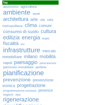
Tag
agricoltura
abusivismo
ambiente
appalti
architettura
arte
città
città
clima
comuni
metropolitane
cultura
consumo di suolo
edilizia
energia
expo
fiscalità
imu
infrastrutture
mercato
milano
mobilità
immobiliare
paesaggio
napoli
partecipazione
patrimonio immobiliare
periferie
pianificazione
prevenzione
prevenzione
progettazione
sismica
province
programmazione europea
regioni
rifiuti
rigenerazione