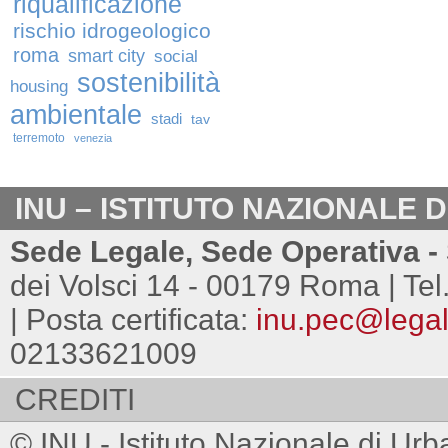
riqualificazione
rischio idrogeologico
roma
smart city
social
sostenibilità
housing
ambientale
stadi
tav
terremoto
venezia
INU – ISTITUTO NAZIONALE 
Sede Legale, Sede Operativa - 
dei Volsci 14 - 00179 Roma | Tel
| Posta certificata:
inu.pec@legalm
02133621009
CREDITI
© INU - Istituto Nazionale di Urb