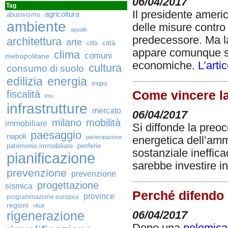
06/04/2017
Tag
Il presidente amer
agricoltura
abusivismo
ambiente
delle misure contro
appalti
predecessore. Ma l
architettura
arte
città
città
appare comunque seg
clima
comuni
metropolitane
economiche.
L’arti
cultura
consumo di suolo
edilizia
energia
expo
fiscalità
Come vincere la
imu
infrastrutture
mercato
06/04/2017
milano
mobilità
immobiliare
Si diffonde la preoc
paesaggio
napoli
partecipazione
energetica dell’am
patrimonio immobiliare
periferie
sostanziale ineffica
pianificazione
sarebbe investire i
prevenzione
prevenzione
progettazione
sismica
Perché difendo 
province
programmazione europea
regioni
rifiuti
rigenerazione
06/04/2017