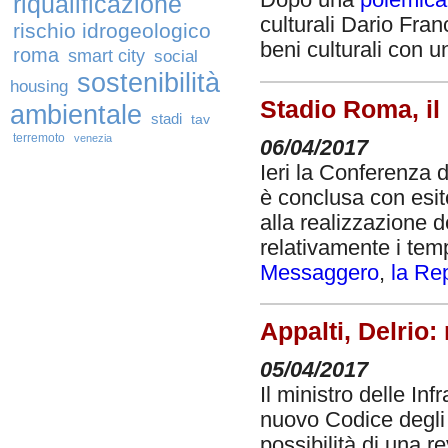
Dopo una
polemica 
riqualificazione
culturali Dario Fra
rischio idrogeologico
beni culturali con 
roma
smart city
social
sostenibilità
housing
Stadio Roma, il 
ambientale
stadi
tav
terremoto
venezia
06/04/2017
Ieri la Conferenza d
è conclusa con esito
alla realizzazione d
relativamente i tempi
Messaggero
,
la Re
Appalti, Delrio:
05/04/2017
Il ministro delle In
nuovo Codice degli 
possibilità di una r