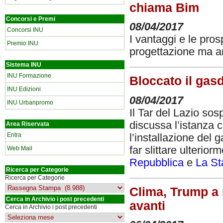
chiama Bim
Concorsi e Premi
08/04/2017
Concorsi INU
I vantaggi e le pros
Premio INU
progettazione ma a
Sistema INU
INU Formazione
Bloccato il gasd
INU Edizioni
08/04/2017
INU Urbanpromo
Il Tar del Lazio so
discussa l’istanza c
Area Riservata
Entra
l’installazione del 
far slittare ulterior
Web Mail
Repubblica
e
La S
Ricerca per Categorie
Ricerca per Categorie
Clima, Trump a 
Cerca in Archivio i post precedenti
avanti
Cerca in Archivio i post precedenti