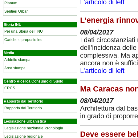
L’articolo di left
Planum
Sentieri Urbani
L’energia rinno
Storia INU
08/04/2017
Per una Storia dell’INU
I dati circostanziat
Cariche e proposte Inu
dell’incidenza delle
Media
complessiva. Ma app
Addetto stampa
ancora non è sufficie
Area stampa
L’articolo di left
Centro Ricerca Consumo di Suolo
Ma Caracas non
CRCS
08/04/2017
Rapporto dal Territorio
Architettura dal bas
Rapporto dal Territorio
in grado di proporr
Legislazione urbanistica
Legislazione nazionale, cronologia
Deve essere bell
Legislazione regionale