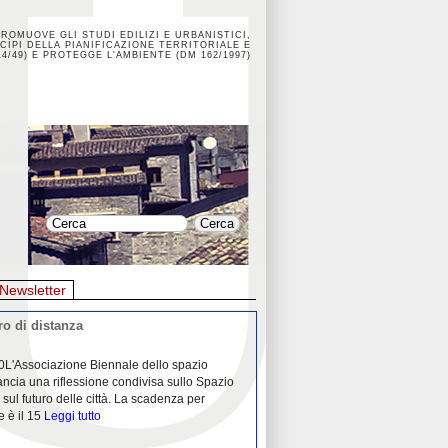
PROMUOVE GLI STUDI EDILIZI E URBANISTICI,
CÌPI DELLA PIANIFICAZIONE TERRITORIALE E
4/49) E PROTEGGE L'AMBIENTE (DM 162/1997)
Newsletter
o di distanza
La crisi dei porti durante la
0L'Associazione Biennale dello spazio
26/04/2020Nei mesi passati abbiam
ancia una riflessione condivisa sullo Spazio
Community "Porti città territori", 
 sul futuro delle città. La scadenza per
collaborazione con Assoporti e A
e è il 15
Leggi tutto
pandemia ci ha
Leggi tutto