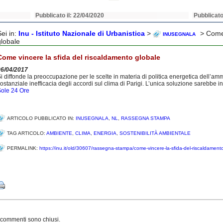
Pubblicato il: 22/04/2020
Pubblicato
Sei in:
Inu - Istituto Nazionale di Urbanistica
>
> Come 
INUSEGNALA
globale
Come vincere la sfida del riscaldamento globale
06/04/2017
i diffonde la preoccupazione per le scelte in materia di politica energetica dell’
ostanziale inefficacia degli accordi sul clima di Parigi. L’unica soluzione sarebbe i
ole 24 Ore
ARTICOLO PUBBLICATO IN:
INUSEGNALA
,
NL
,
RASSEGNA STAMPA
TAG ARTICOLO:
AMBIENTE
,
CLIMA
,
ENERGIA
,
SOSTENIBILITÀ AMBIENTALE
PERMALINK:
https://inu.it/old/30607/rassegna-stampa/come-vincere-la-sfida-del-riscaldament
Share
 commenti sono chiusi.