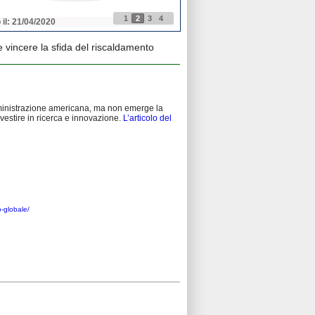
1
2
3
4
 il: 21/04/2020
Pubblicato il: 21/04/2020
vincere la sfida del riscaldamento
amministrazione americana, ma non emerge la
nvestire in ricerca e innovazione.
L’articolo del
o-globale/