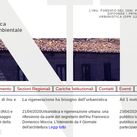
L'INU, FONDATO NEL 1930, 
DIFFONDE I PRIN
URBANISTICA (DPR 111
ica
mbientale
mento
Sezioni Regionali
Cariche Istituzionali
Contatti
Eventi
 di Inu e
La rigenerazione ha bisogno dell'urbanistica
Ad 1 metr
 (INU) e
21/04/2020Urbanistica e rigenerazione urbana: una
23/04/202
esaggio
riflessione da parte del segretario dell'Inu Francesco
pubblico l
e della
Domenico Moccia. L'intervento da il Giornale
pubblico e
dell'architettura
Leggi tutto
partecipar