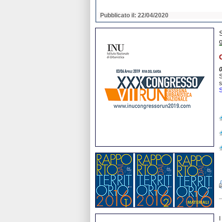
2020
Pubblicato il: 22/04/2020
S
s
S
I