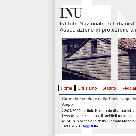
Istituto Nazionale di Urbanist
Associazione di protezione a
Home
Chi siamo
Statuto
Regola
rbanistica italiana al
Giornata mondiale della Terra, l'appello
emergenza. L’INU apre una
Aiapp
tiva: ecco come partecipare
 diffondersi del contagio da
22/04/2020L'Istituto Nazionale di Urbanistica
pieno svolgimento, è ormai
l’Associazione italiana di architettura del pa
eguenze sociali, economiche e
(AIAPP) in occasione della Giornata Mondial
idemia
Leggi tutto
Terra 2020
Leggi tutto