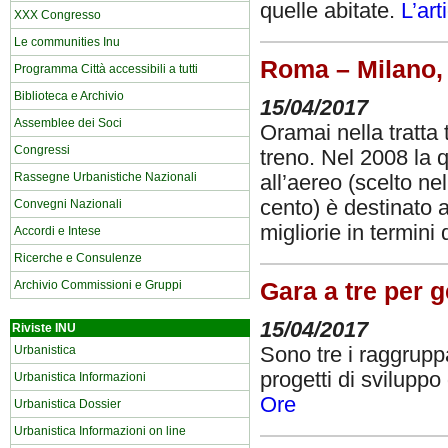
quelle abitate.
L’ar
XXX Congresso
Le communities Inu
Roma – Milano, 
Programma Città accessibili a tutti
Biblioteca e Archivio
15/04/2017
Assemblee dei Soci
Oramai nella tratta 
Congressi
treno. Nel 2008 la q
Rassegne Urbanistiche Nazionali
all’aereo (scelto ne
cento) è destinato 
Convegni Nazionali
migliorie in termini 
Accordi e Intese
Ricerche e Consulenze
Archivio Commissioni e Gruppi
Gara a tre per g
15/04/2017
Riviste INU
Urbanistica
Sono tre i raggrupp
progetti di sviluppo
Urbanistica Informazioni
Ore
Urbanistica Dossier
Urbanistica Informazioni on line