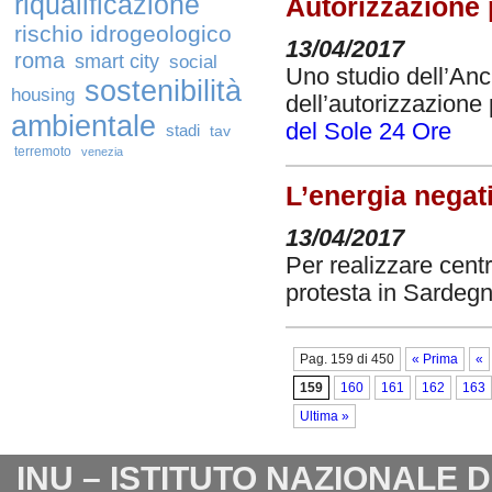
riqualificazione
Autorizzazione
rischio idrogeologico
13/04/2017
roma
smart city
social
Uno studio dell’Anci
sostenibilità
housing
dell’autorizzazione 
ambientale
del Sole 24 Ore
stadi
tav
terremoto
venezia
L’energia negat
13/04/2017
Per realizzare centr
protesta in Sardeg
Pag. 159 di 450
« Prima
«
159
160
161
162
163
Ultima »
INU – ISTITUTO NAZIONALE 