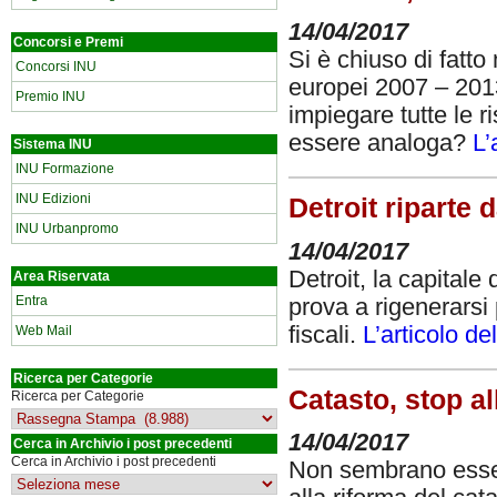
14/04/2017
Concorsi e Premi
Si è chiuso di fatto
Concorsi INU
europei 2007 – 2013
Premio INU
impiegare tutte le r
essere analoga?
L’
Sistema INU
INU Formazione
INU Edizioni
Detroit riparte d
INU Urbanpromo
14/04/2017
Detroit, la capitale
Area Riservata
Entra
prova a rigenerarsi 
fiscali.
L’articolo d
Web Mail
Ricerca per Categorie
Catasto, stop al
Ricerca per Categorie
14/04/2017
Cerca in Archivio i post precedenti
Cerca in Archivio i post precedenti
Non sembrano esser