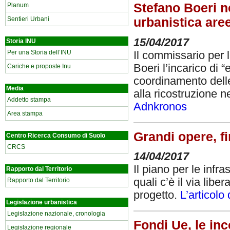
Stefano Boeri n
Planum
Sentieri Urbani
urbanistica are
15/04/2017
Storia INU
Per una Storia dell’INU
Il commissario per 
Boeri l’incarico di “
Cariche e proposte Inu
coordinamento delle
Media
alla ricostruzione n
Addetto stampa
Adnkronos
Area stampa
Grandi opere, fi
Centro Ricerca Consumo di Suolo
CRCS
14/04/2017
Il piano per le infr
Rapporto dal Territorio
quali c’è il via lib
Rapporto dal Territorio
progetto.
L’articol
Legislazione urbanistica
Legislazione nazionale, cronologia
Fondi Ue, le in
Legislazione regionale