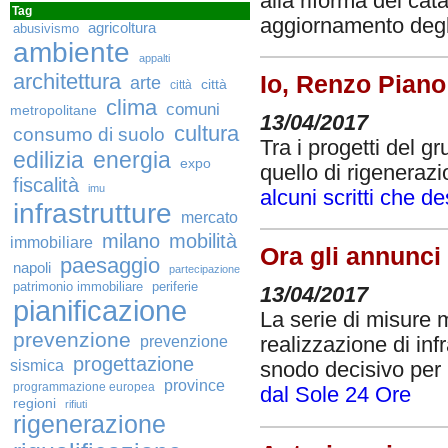
alla riforma del cat
Tag
aggiornamento degli
agricoltura
abusivismo
ambiente
appalti
architettura
Io, Renzo Piano 
arte
città
città
clima
comuni
metropolitane
13/04/2017
cultura
consumo di suolo
Tra i progetti del g
edilizia
energia
expo
quello di rigeneraz
fiscalità
imu
alcuni scritti che d
infrastrutture
mercato
milano
mobilità
immobiliare
Ora gli annunci 
paesaggio
napoli
partecipazione
patrimonio immobiliare
periferie
13/04/2017
pianificazione
La serie di misure 
prevenzione
prevenzione
realizzazione di in
progettazione
sismica
snodo decisivo per i
province
programmazione europea
dal Sole 24 Ore
regioni
rifiuti
rigenerazione