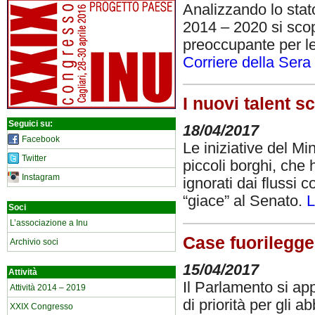
Analizzando lo stat
2014 – 2020 si scop
preoccupante per le
Corriere della Sera
I nuovi talent s
Seguici su:
18/04/2017
Facebook
Le iniziative del Min
Twitter
piccoli borghi, che
Instagram
ignorati dai flussi 
“giace” al Senato.
L
Soci
L’associazione a Inu
Case fuorilegge,
Archivio soci
15/04/2017
Attività
Il Parlamento si ap
Attività 2014 – 2019
di priorità per gli 
XXIX Congresso