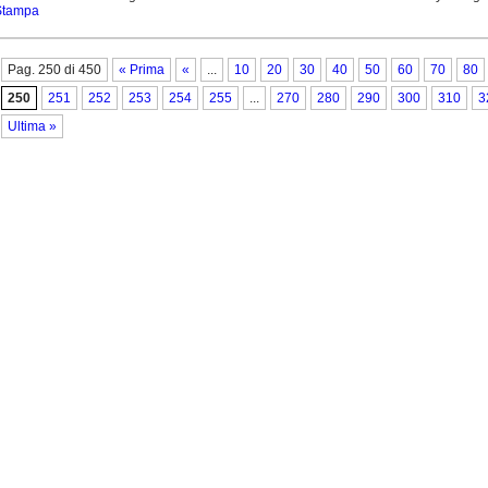
Stampa
Pag. 250 di 450
« Prima
«
...
10
20
30
40
50
60
70
80
250
251
252
253
254
255
...
270
280
290
300
310
3
Ultima »