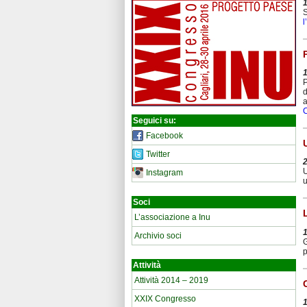
S
l
P
d
a
Seguici su:
Facebook
Twitter
U
Instagram
u
Soci
L’associazione a Inu
Archivio soci
G
Attività
Attività 2014 – 2019
XXIX Congresso