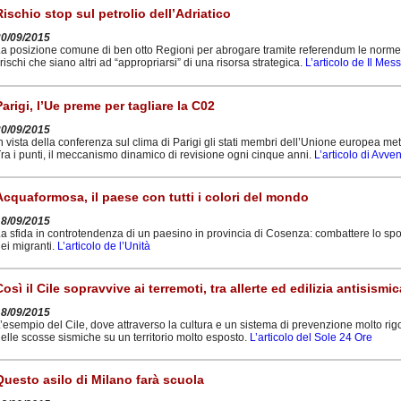
Rischio stop sul petrolio dell’Adriatico
20/09/2015
a posizione comune di ben otto Regioni per abrogare tramite referendum le norme de
 rischi che siano altri ad “appropriarsi” di una risorsa strategica.
L’articolo de Il Me
Parigi, l’Ue preme per tagliare la C02
20/09/2015
n vista della conferenza sul clima di Parigi gli stati membri dell’Unione europea 
ra i punti, il meccanismo dinamico di revisione ogni cinque anni.
L’articolo di Avve
Acquaformosa, il paese con tutti i colori del mondo
18/09/2015
a sfida in controtendenza di un paesino in provincia di Cosenza: combattere lo spo
ei migranti.
L’articolo de l’Unità
Così il Cile sopravvive ai terremoti, tra allerte ed edilizia antisismic
18/09/2015
’esempio del Cile, dove attraverso la cultura e un sistema di prevenzione molto rigo
elle scosse sismiche su un territorio molto esposto.
L’articolo del Sole 24 Ore
Questo asilo di Milano farà scuola