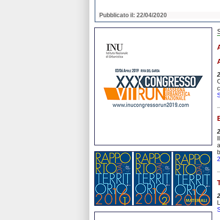
2020
Pubblicato il: 22/04/2020
C
c
S
I
a
b
L
S