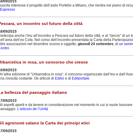
18/09/2015
uscita interesse il progetto dell’asilo Portello a Milano, che rientra nel piano di r
’Espresso
Pescara, un incontro sul futuro della città
18/09/2015
artecipa anche l’Inu all’incontro a Pescara sul futuro della città, e al “lancio” di un
ell’area dell’ex Cofa. Nel corso dell’incontro presentata la Carta della Partecipazio
ltre associazioni nel dicembre scorso e oggetto,
giovedì 24 settembre
, di
un semin
Centro
Urbanistica in rosa, un concorso che cresce
20/09/2015
n’altra edizione di “Urbanistica in rosa”, il concorso organizzato dall’Inu e dall’As
na crescita costante. Gli articoli di
Edilio
e di
Edilportale
La bellezza del paesaggio italiano
17/09/2015
li aspetti aperti e da tenere in considerazione nel momento in cui si vuole lavorare p
paesaggio.
L’articolo de l’Unità
Gli agronomi calano la Carta dei principi etici
17/09/2015