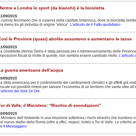
Mentre a Londra lo sport (da bianchi) è la bicicletta
21/09/2015
l curioso fenomeno che si osserva nella capitale britannica, dove la bicicletta sem
a meno tra gli individui di origine “etnica”.
L’articolo de il Fatto quotidiano
Così le Province (quasi) abolite assumono e aumentano le tasse
21/09/2015
a cosiddetta riforma Delrio è stata pensata per il ridimensionamento delle Province
mposizioni fiscali di molte di queste, non sembra essere cambiato molto.
L’articolo 
La guerra americana dell’acqua
20/09/2015
a sfida americana per il contenimento dei cambiamenti climatici e gli effetti già visibi
iscute sui possibili rimedi per salvare l’economia di un territorio che vanta oltre al
’articolo del Sole 24 Ore
Tor di Valle, il Ministero: “Rischio di esondazioni”
20/09/2015
l Ministero dell’Ambiente in una relazione sottolinea i rischi idraulici che insistono 
el nuovo stadio della Roma (oltre a uffici, negozi, hotel) a Tor di Valle. Le critiche
e Il Messaggero