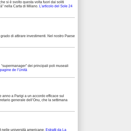
si è svolto questa volta fuori dai soliti
rà” nella Carta di Milano.
L’articolo del Sole 24
in grado di attirare investimenti. Nel nostro Paese
i “supermanager” dei principali poli museali
pagine de l’Unità
fine anno a Parigi a un accordo efficace sul
etario generale dell’Onu, che la settimana
ht nelle università americane.
Estratti da La