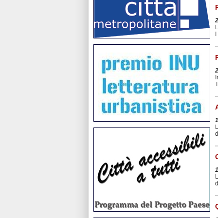
L
I
I
T
L
d
L
d