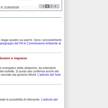
1
2
3
4
 il: 21/04/2020
Pubblicato il: 21/04/2020
a legge quadro sui parchi. Sono i provvedimenti
 capogruppo del Pd in Commissione Ambiente al
domini e imprese
to energetico delle abitazioni, da estendere
e bollette. Si punta alla conferma anche del
ttà lanciato dal governo Monti.
L’articolo del Sole
te le possibilità di intervento.
L’articolo del