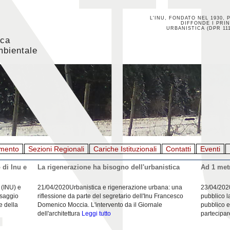
L'INU, FONDATO NEL 1930, 
DIFFONDE I PRIN
URBANISTICA (DPR 111
ica
mbientale
mento
Sezioni Regionali
Cariche Istituzionali
Contatti
Eventi
 di Inu e
La rigenerazione ha bisogno dell'urbanistica
Ad 1 metr
 (INU) e
21/04/2020Urbanistica e rigenerazione urbana: una
23/04/202
esaggio
riflessione da parte del segretario dell'Inu Francesco
pubblico l
e della
Domenico Moccia. L'intervento da il Giornale
pubblico e
dell'architettura
Leggi tutto
partecipar