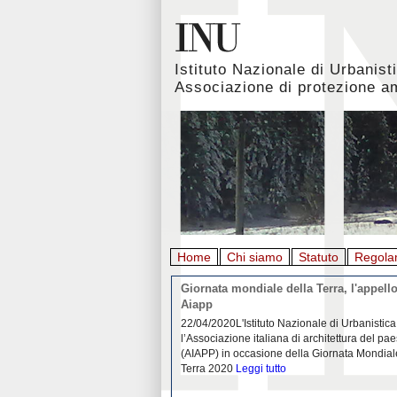
Istituto Nazionale di Urbanist
Associazione di protezione a
Home
Chi siamo
Statuto
Regola
rbanistica italiana al
Giornata mondiale della Terra, l'appello
emergenza. L’INU apre una
Aiapp
tiva: ecco come partecipare
 diffondersi del contagio da
22/04/2020L'Istituto Nazionale di Urbanistica
pieno svolgimento, è ormai
l’Associazione italiana di architettura del pa
eguenze sociali, economiche e
(AIAPP) in occasione della Giornata Mondial
idemia
Leggi tutto
Terra 2020
Leggi tutto