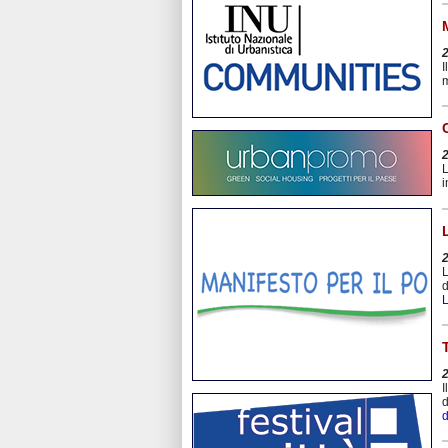
I
m
L
i
L
d
L
I
d
d