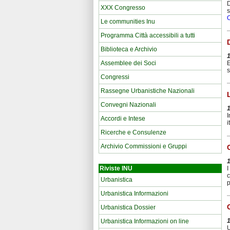
D
XXX Congresso
s
Le communities Inu
Programma Città accessibili a tutti
Biblioteca e Archivio
Assemblee dei Soci
E
s
Congressi
Rassegne Urbanistiche Nazionali
Convegni Nazionali
I
Accordi e Intese
i
Ricerche e Consulenze
Archivio Commissioni e Gruppi
I
Riviste INU
c
Urbanistica
p
Urbanistica Informazioni
Urbanistica Dossier
Urbanistica Informazioni on line
U