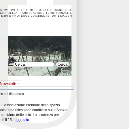
PROMUOVE GLI STUDI EDILIZI E URBANISTICI,
CÌPI DELLA PIANIFICAZIONE TERRITORIALE E
4/49) E PROTEGGE L'AMBIENTE (DM 162/1997)
Newsletter
o di distanza
La crisi dei porti durante la
0L'Associazione Biennale dello spazio
26/04/2020Nei mesi passati abbiam
ancia una riflessione condivisa sullo Spazio
Community "Porti città territori", 
 sul futuro delle città. La scadenza per
collaborazione con Assoporti e A
e è il 15
Leggi tutto
pandemia ci ha
Leggi tutto