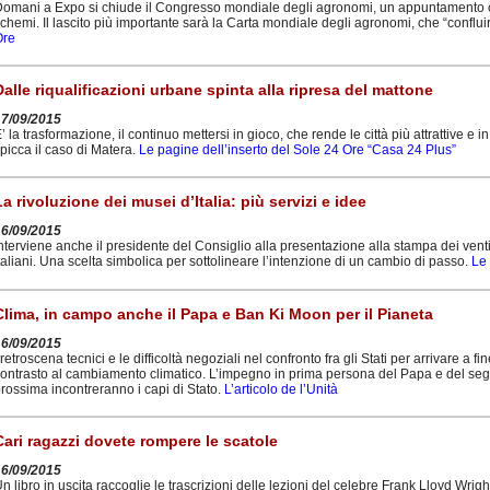
omani a Expo si chiude il Congresso mondiale degli agronomi, un appuntamento che 
chemi. Il lascito più importante sarà la Carta mondiale degli agronomi, che “conflui
Ore
Dalle riqualificazioni urbane spinta alla ripresa del mattone
17/09/2015
’ la trasformazione, il continuo mettersi in gioco, che rende le città più attrattive e 
picca il caso di Matera.
Le pagine dell’inserto del Sole 24 Ore “Casa 24 Plus”
La rivoluzione dei musei d’Italia: più servizi e idee
16/09/2015
nterviene anche il presidente del Consiglio alla presentazione alla stampa dei vent
taliani. Una scelta simbolica per sottolineare l’intenzione di un cambio di passo.
Le 
Clima, in campo anche il Papa e Ban Ki Moon per il Pianeta
16/09/2015
 retroscena tecnici e le difficoltà negoziali nel confronto fra gli Stati per arrivare a 
ontrasto al cambiamento climatico. L’impegno in prima persona del Papa e del segr
rossima incontreranno i capi di Stato.
L’articolo de l’Unità
Cari ragazzi dovete rompere le scatole
16/09/2015
n libro in uscita raccoglie le trascrizioni delle lezioni del celebre Frank Lloyd Wrig