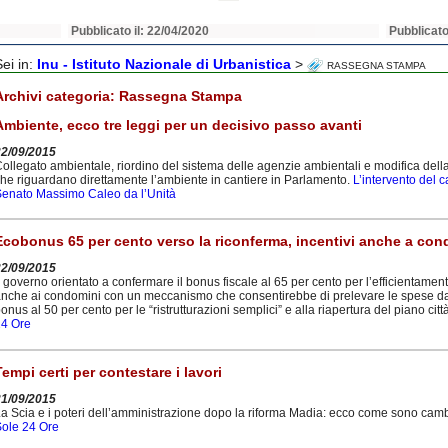
Pubblicato il: 22/04/2020
Pubblicato
Sei in:
Inu - Istituto Nazionale di Urbanistica
>
RASSEGNA STAMPA
Archivi categoria:
Rassegna Stampa
Ambiente, ecco tre leggi per un decisivo passo avanti
22/09/2015
ollegato ambientale, riordino del sistema delle agenzie ambientali e modifica dell
he riguardano direttamente l’ambiente in cantiere in Parlamento.
L’intervento del
enato Massimo Caleo da l’Unità
Ecobonus 65 per cento verso la riconferma, incentivi anche a con
22/09/2015
l governo orientato a confermare il bonus fiscale al 65 per cento per l’efficientamen
nche ai condomini con un meccanismo che consentirebbe di prelevare le spese dall
onus al 50 per cento per le “ristrutturazioni semplici” e alla riapertura del piano ci
24 Ore
Tempi certi per contestare i lavori
21/09/2015
a Scia e i poteri dell’amministrazione dopo la riforma Madia: ecco come sono cambia
ole 24 Ore