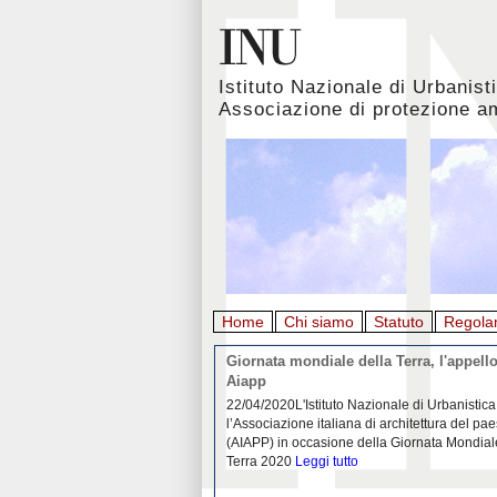
Istituto Nazionale di Urbanist
Associazione di protezione a
Home
Chi siamo
Statuto
Regola
rbanistica italiana al
Giornata mondiale della Terra, l'appello
emergenza. L’INU apre una
Aiapp
tiva: ecco come partecipare
 diffondersi del contagio da
22/04/2020L'Istituto Nazionale di Urbanistica
pieno svolgimento, è ormai
l’Associazione italiana di architettura del pa
eguenze sociali, economiche e
(AIAPP) in occasione della Giornata Mondial
idemia
Leggi tutto
Terra 2020
Leggi tutto