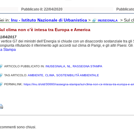
Pubblicato il: 22/04/2020
Pubblicato
Sei in:
Inu - Istituto Nazionale di Urbanistica
>
> Sul c
INUSEGNALA
Sul clima non c’è intesa tra Europa e America
11/04/2017
l vertice G7 dei ministri dell’Energia si chiude con un disaccordo sostanziale tra gli
ongiunta rifiutando il riferimento agli accordi sul clima di Parigi, e gli altri Paesi. Gli 
La Stampa
ARTICOLO PUBBLICATO IN:
INUSEGNALA
,
NL
,
RASSEGNA STAMPA
TAG ARTICOLO:
AMBIENTE
,
CLIMA
,
SOSTENIBILITÀ AMBIENTALE
PERMALINK:
https://inu.it/old/30660/rassegna-stampa/sul-clima-non-ce-intesa-tra-europa-e-a
Share
 commenti sono chiusi.