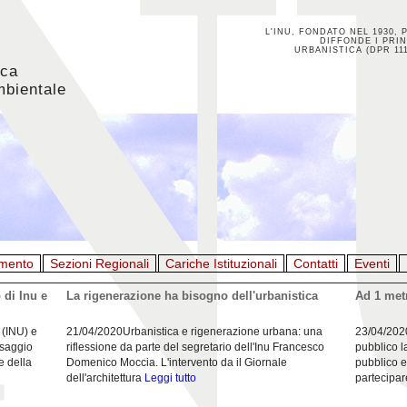
L'INU, FONDATO NEL 1930, 
DIFFONDE I PRIN
URBANISTICA (DPR 111
ica
mbientale
mento
Sezioni Regionali
Cariche Istituzionali
Contatti
Eventi
 di Inu e
La rigenerazione ha bisogno dell'urbanistica
Ad 1 metr
 (INU) e
21/04/2020Urbanistica e rigenerazione urbana: una
23/04/202
esaggio
riflessione da parte del segretario dell'Inu Francesco
pubblico l
e della
Domenico Moccia. L'intervento da il Giornale
pubblico e
dell'architettura
Leggi tutto
partecipar