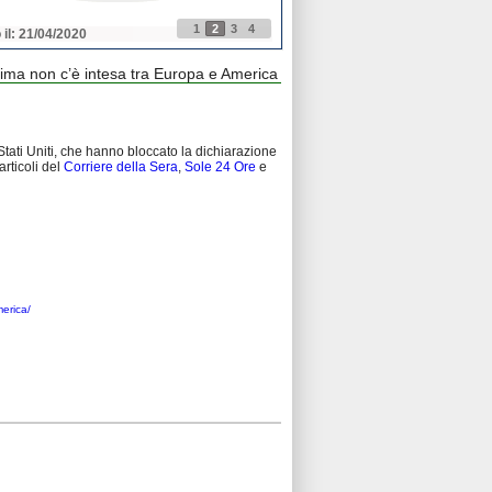
1
2
3
4
 il: 21/04/2020
Pubblicato il: 21/04/2020
lima non c’è intesa tra Europa e America
 Stati Uniti, che hanno bloccato la dichiarazione
articoli del
Corriere della Sera
,
Sole 24 Ore
e
merica/