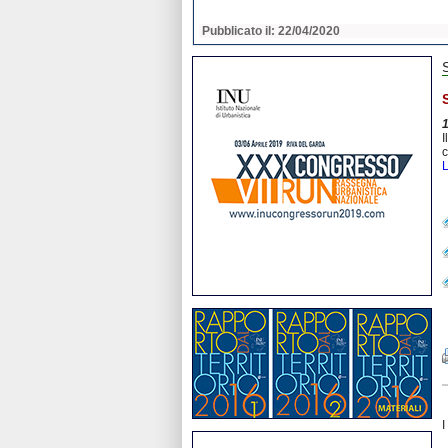
2020
Pubblicato il: 22/04/2020
I
c
I