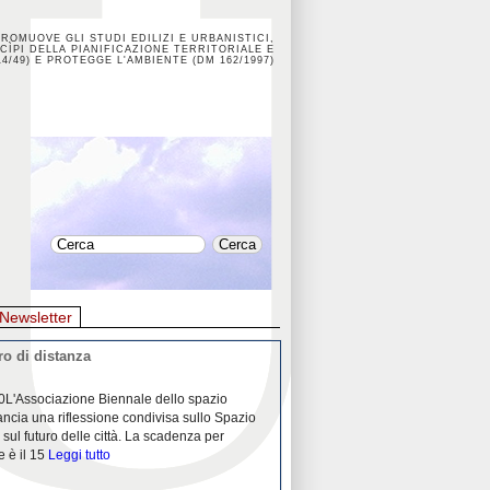
PROMUOVE GLI STUDI EDILIZI E URBANISTICI,
CÌPI DELLA PIANIFICAZIONE TERRITORIALE E
4/49) E PROTEGGE L'AMBIENTE (DM 162/1997)
Newsletter
o di distanza
La crisi dei porti durante la
0L'Associazione Biennale dello spazio
26/04/2020Nei mesi passati abbiam
ancia una riflessione condivisa sullo Spazio
Community "Porti città territori", 
 sul futuro delle città. La scadenza per
collaborazione con Assoporti e A
e è il 15
Leggi tutto
pandemia ci ha
Leggi tutto