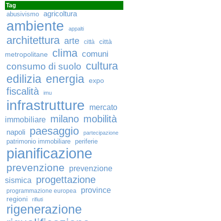
Tag
agricoltura
abusivismo
ambiente
appalti
architettura
arte
città
città
clima
comuni
metropolitane
cultura
consumo di suolo
edilizia
energia
expo
fiscalità
imu
infrastrutture
mercato
milano
mobilità
immobiliare
paesaggio
napoli
partecipazione
patrimonio immobiliare
periferie
pianificazione
prevenzione
prevenzione
progettazione
sismica
province
programmazione europea
regioni
rifiuti
rigenerazione