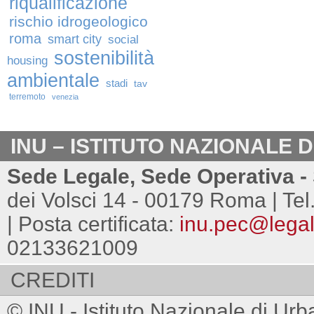
riqualificazione
rischio idrogeologico
roma
smart city
social
sostenibilità
housing
ambientale
stadi
tav
terremoto
venezia
INU – ISTITUTO NAZIONALE 
Sede Legale, Sede Operativa - 
dei Volsci 14 - 00179 Roma | Tel
| Posta certificata:
inu.pec@legalm
02133621009
CREDITI
© INU - Istituto Nazionale di Urb