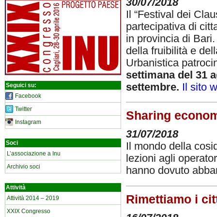
30/07/2018
Il “Festival dei Cla
partecipativa di cit
in provincia di Bari.
della fruibilità e del
Urbanistica patroci
settimana del 31 a
settembre.
Il sito 
Seguici su:
Facebook
Twitter
Sharing economy
Instagram
31/07/2018
Soci
Il mondo della cos
L’associazione a Inu
lezioni agli operato
Archivio soci
hanno dovuto abban
Attività
Rimettiamo i cit
Attività 2014 – 2019
XXIX Congresso