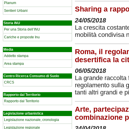
Planum
Sharing a rappo
Sentieri Urbani
24/05/2018
Storia INU
La crescita costante
Per una Storia dell’INU
mobilità condivisa n
Cariche e proposte Inu
Media
Roma, il regola
Addetto stampa
desertifica la ci
Area stampa
06/05/2018
Centro Ricerca Consumo di Suolo
La grande raccolta f
CRCS
regolamento sulla g
tanti altri grandi e 
Rapporto dal Territorio
Rapporto dal Territorio
Arte, partecipaz
Legislazione urbanistica
combinazione pos
Legislazione nazionale, cronologia
24/04/2018
Legislazione regionale