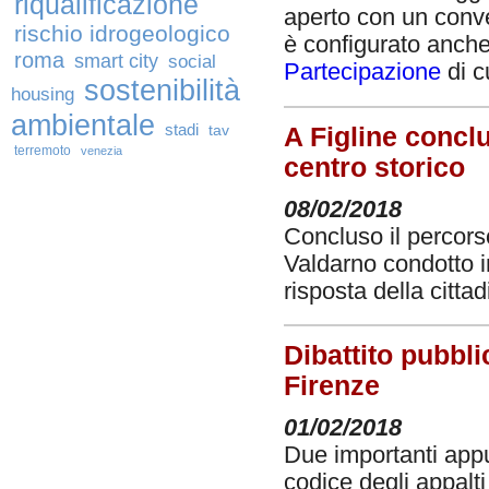
riqualificazione
aperto con un conve
rischio idrogeologico
è configurato anc
roma
smart city
social
Partecipazione
di cu
sostenibilità
housing
ambientale
stadi
tav
A Figline conclu
terremoto
venezia
centro storico
08/02/2018
Concluso il percorso
Valdarno condotto i
risposta della citta
Dibattito pubbli
Firenze
01/02/2018
Due importanti appu
codice degli appalt