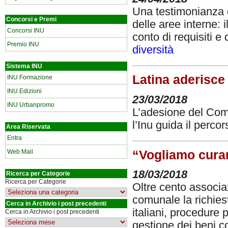
Una testimonianza di
Concorsi e Premi
delle aree interne: 
Concorsi INU
conto di requisiti e d
Premio INU
diversità
Sistema INU
Latina aderisce 
INU Formazione
INU Edizioni
23/03/2018
INU Urbanpromo
L’adesione del Com
l’Inu guida il percor
Area Riservata
Entra
“Vogliamo curar
Web Mail
18/03/2018
Ricerca per Categorie
Ricerca per Categorie
Oltre cento associa
comunale la richiest
Cerca in Archivio i post precedenti
italiani, procedure p
Cerca in Archivio i post precedenti
gestione dei beni 