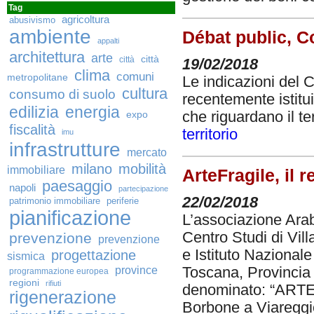
Tag
agricoltura
abusivismo
ambiente
Débat public, Co
appalti
architettura
arte
città
città
19/02/2018
clima
comuni
metropolitane
Le indicazioni del C
cultura
consumo di suolo
recentemente istitui
edilizia
energia
expo
che riguardano il te
fiscalità
territorio
imu
infrastrutture
mercato
milano
mobilità
immobiliare
ArteFragile, il r
paesaggio
napoli
partecipazione
22/02/2018
patrimonio immobiliare
periferie
pianificazione
L’associazione Arab
Centro Studi di Vi
prevenzione
prevenzione
e Istituto Nazionale
progettazione
sismica
province
Toscana, Provincia
programmazione europea
regioni
rifiuti
denominato: “ARTE
rigenerazione
Borbone a Viareggio