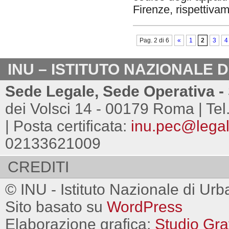
Firenze, rispettiva
Pag. 2 di 6
«
1
2
3
4
INU – ISTITUTO NAZIONALE 
Sede Legale, Sede Operativa - 
dei Volsci 14 - 00179 Roma | Tel
| Posta certificata:
inu.pec@legalm
02133621009
CREDITI
© INU - Istituto Nazionale di Urb
Sito basato su
WordPress
Elaborazione grafica:
Studio Gra