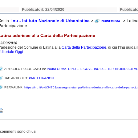
Pubblicato il: 22/04/2020
Pubblicato
Sei in:
Inu - Istituto Nazionale di Urbanistica
>
> Latina
INUINFORMA
Partecipazione
Latina aderisce alla Carta della Partecipazione
23/03/2018
’adesione del Comune di Latina alla
Carta della Partecipazione
, di cui l’Inu guida 
ditoriale Oggi
ARTICOLO PUBBLICATO IN:
INUINFORMA
,
L'INU E IL GOVERNO DEL TERRITORIO SUI M
TAG ARTICOLO:
PARTECIPAZIONE
PERMALINK:
https://inu.it/old/34701/rassegna-stampa/latina-aderisce-alla-carta-della-parteci
Share
 commenti sono chiusi.