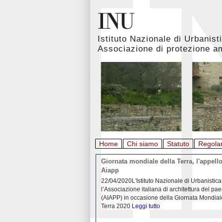
Istituto Nazionale di Urbanist
Associazione di protezione a
Home
Chi siamo
Statuto
Regola
rbanistica italiana al
Giornata mondiale della Terra, l'appello
emergenza. L’INU apre una
Aiapp
tiva: ecco come partecipare
 diffondersi del contagio da
22/04/2020L'Istituto Nazionale di Urbanistica
pieno svolgimento, è ormai
l’Associazione italiana di architettura del pa
eguenze sociali, economiche e
(AIAPP) in occasione della Giornata Mondial
idemia
Leggi tutto
Terra 2020
Leggi tutto