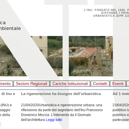
L'INU, FONDATO NEL 1930, 
DIFFONDE I PRIN
URBANISTICA (DPR 111
ica
mbientale
mento
Sezioni Regionali
Cariche Istituzionali
Contatti
Eventi
 di Inu e
La rigenerazione ha bisogno dell'urbanistica
Ad 1 metr
 (INU) e
21/04/2020Urbanistica e rigenerazione urbana: una
23/04/202
esaggio
riflessione da parte del segretario dell'Inu Francesco
pubblico l
e della
Domenico Moccia. L'intervento da il Giornale
pubblico e
dell'architettura
Leggi tutto
partecipar