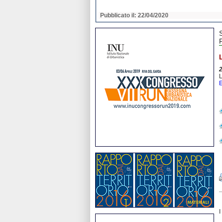
2020
Pubblicato il: 22/04/2020
L
E
I