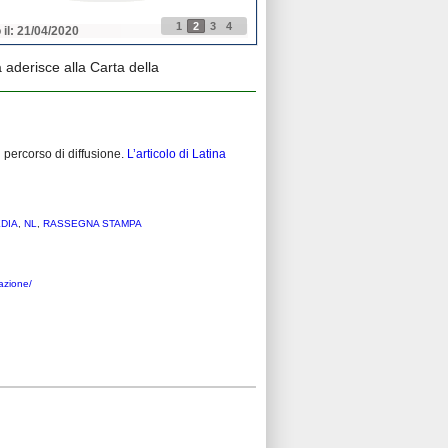
1
2
3
4
 il: 21/04/2020
Pubblicato il: 21/04/2020
 aderisce alla Carta della
il percorso di diffusione.
L’articolo di Latina
EDIA
,
NL
,
RASSEGNA STAMPA
pazione/