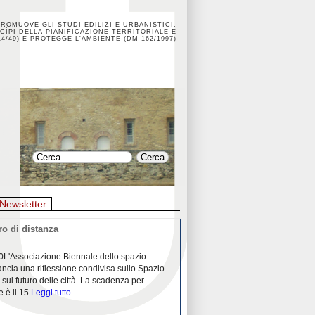
PROMUOVE GLI STUDI EDILIZI E URBANISTICI,
CÌPI DELLA PIANIFICAZIONE TERRITORIALE E
4/49) E PROTEGGE L'AMBIENTE (DM 162/1997)
Newsletter
o di distanza
La crisi dei porti durante la
0L'Associazione Biennale dello spazio
26/04/2020Nei mesi passati abbiam
ancia una riflessione condivisa sullo Spazio
Community "Porti città territori", 
 sul futuro delle città. La scadenza per
collaborazione con Assoporti e A
e è il 15
Leggi tutto
pandemia ci ha
Leggi tutto