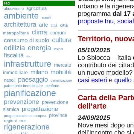
Tag
urbano e la rigener
agricoltura
abusivismo
programma
dal 17
ambiente
appalti
proposte Inu
,
socia
architettura
arte
città
città
clima
comuni
metropolitane
Territorio, nuov
cultura
consumo di suolo
edilizia
energia
expo
05/10/2015
fiscalità
Lo Sblocca – Italia
imu
infrastrutture
contributo dei cittad
mercato
milano
mobilità
un nuovo modello? G
immobiliare
paesaggio
casi esteri
e
quello
napoli
partecipazione
patrimonio immobiliare
periferie
pianificazione
Carta della Par
prevenzione
prevenzione
dell’arte
progettazione
sismica
province
programmazione europea
24/09/2015
regioni
rifiuti
Nove mesi dopo un pr
rigenerazione
dell’incontro che s