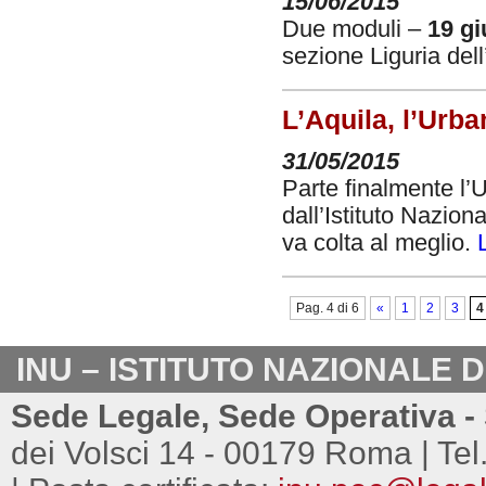
15/06/2015
Due moduli –
19 gi
sezione Liguria dell
L’Aquila, l’Urb
31/05/2015
Parte finalmente l’U
dall’Istituto Nazion
va colta al meglio.
Pag. 4 di 6
«
1
2
3
4
INU – ISTITUTO NAZIONALE 
Sede Legale, Sede Operativa - 
dei Volsci 14 - 00179 Roma | Tel