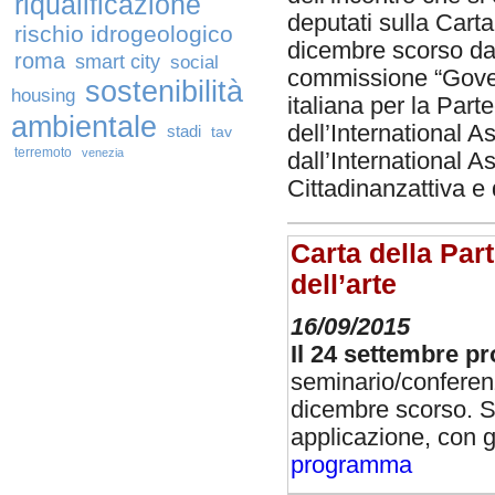
riqualificazione
deputati sulla Carta
rischio idrogeologico
dicembre scorso dall
roma
smart city
social
commissione “Governa
sostenibilità
housing
italiana per la Part
ambientale
dell’International A
stadi
tav
terremoto
venezia
dall’International As
Cittadinanzattiva e
Carta della Par
dell’arte
16/09/2015
Il 24 settembre p
seminario/conferenz
dicembre scorso. S
applicazione, con gl
programma