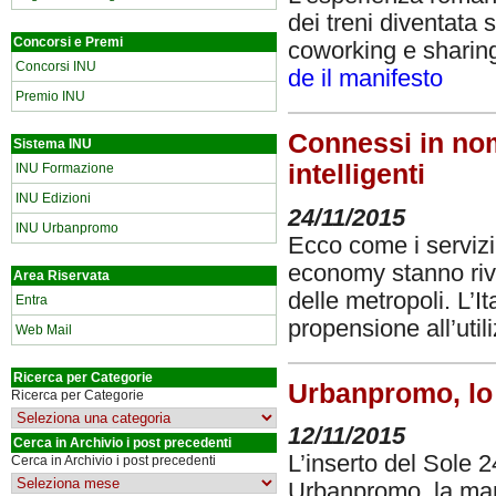
dei treni diventata 
Concorsi e Premi
coworking e sharin
Concorsi INU
de il manifesto
Premio INU
Connessi in nom
Sistema INU
intelligenti
INU Formazione
INU Edizioni
24/11/2015
INU Urbanpromo
Ecco come i servizi 
economy stanno rivo
Area Riservata
delle metropoli. L’It
Entra
propensione all’util
Web Mail
Ricerca per Categorie
Urbanpromo, lo 
Ricerca per Categorie
12/11/2015
Cerca in Archivio i post precedenti
L’inserto del Sole 
Cerca in Archivio i post precedenti
Urbanpromo, la mani