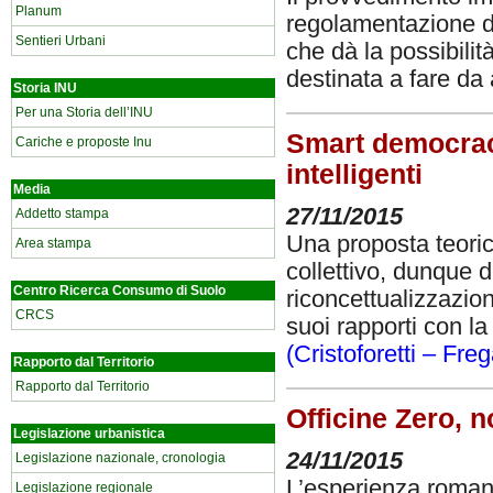
Planum
regolamentazione di 
Sentieri Urbani
che dà la possibilit
destinata a fare da
Storia INU
Per una Storia dell’INU
Smart democrac
Cariche e proposte Inu
intelligenti
Media
27/11/2015
Addetto stampa
Una proposta teoric
Area stampa
collettivo, dunque 
Centro Ricerca Consumo di Suolo
riconcettualizzazion
CRCS
suoi rapporti con la 
(Cristoforetti – Freg
Rapporto dal Territorio
Rapporto dal Territorio
Officine Zero, n
Legislazione urbanistica
24/11/2015
Legislazione nazionale, cronologia
L’esperienza romana
Legislazione regionale