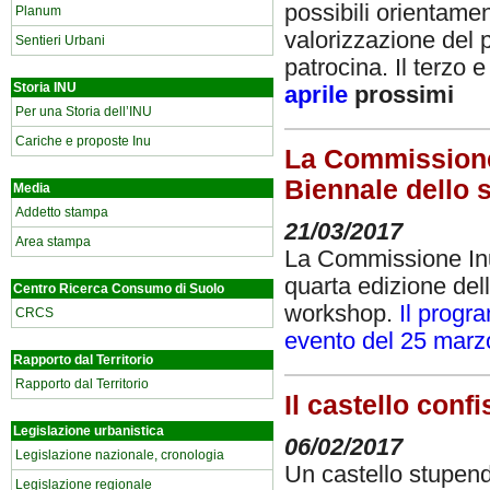
possibili orientamen
Planum
valorizzazione del 
Sentieri Urbani
patrocina. Il terzo 
Storia INU
aprile
prossimi
Per una Storia dell’INU
Cariche e proposte Inu
La Commissione I
Biennale dello 
Media
Addetto stampa
21/03/2017
Area stampa
La Commissione Inu 
quarta edizione del
Centro Ricerca Consumo di Suolo
workshop.
Il progr
CRCS
evento del 25 marzo
Rapporto dal Territorio
Rapporto dal Territorio
Il castello conf
Legislazione urbanistica
06/02/2017
Legislazione nazionale, cronologia
Un castello stupen
Legislazione regionale