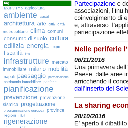
Partecipazione
e de
Tag
agricoltura
abusivismo
associazioni, l’Inu
ambiente
coinvolgimento di en
appalti
architettura
arte
e, attraverso l’appl
città
città
clima
comuni
partecipazione effett
metropolitane
cultura
consumo di suolo
edilizia
energia
expo
Nelle periferie 
fiscalità
imu
infrastrutture
06/11/2016
mercato
Una primavera dell’i
milano
mobilità
immobiliare
Paese, dalle aree i
paesaggio
napoli
partecipazione
arricchendo il conce
patrimonio immobiliare
periferie
pianificazione
dall’inserto del So
prevenzione
prevenzione
progettazione
La sharing econo
sismica
province
programmazione europea
regioni
28/10/2016
rifiuti
rigenerazione
E’ aperto il dibattito