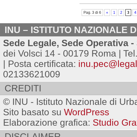
Pag. 3 di 6
«
1
2
3
4
INU – ISTITUTO NAZIONALE 
Sede Legale, Sede Operativa - 
dei Volsci 14 - 00179 Roma | Tel
| Posta certificata:
inu.pec@legalm
02133621009
CREDITI
© INU - Istituto Nazionale di Urb
Sito basato su
WordPress
Elaborazione grafica:
Studio Gra
DISCLAIMER