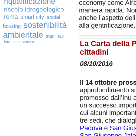
riqualificazione
economy come Airbnb
rischio idrogeologico
maniera rapida. Non
roma
smart city
social
anche l’aspetto del
sostenibilità
alla gentrificazione
housing
ambientale
stadi
tav
La Carta della 
terremoto
venezia
cittadini
08/10/2016
Il 14 ottobre pro
approfondimento s
promosso dall’Inu 
un successo importa
cui alcuni important
tre sedi, che dialo
Padova
e
San Gius
San Giuseppe Jato