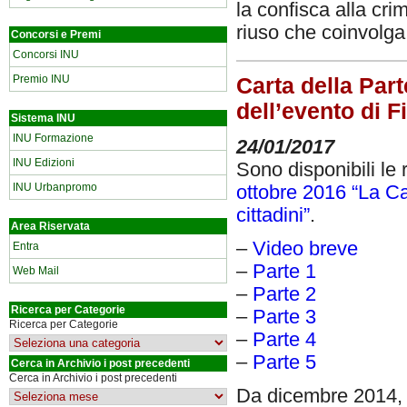
la confisca alla cri
riuso che coinvolga 
Concorsi e Premi
Concorsi INU
Premio INU
Carta della Part
dell’evento di F
Sistema INU
INU Formazione
24/01/2017
INU Edizioni
Sono disponibili le r
INU Urbanpromo
ottobre 2016 “La Ca
cittadini”
.
Area Riservata
–
Video breve
Entra
–
Parte 1
Web Mail
–
Parte 2
Ricerca per Categorie
–
Parte 3
Ricerca per Categorie
–
Parte 4
–
Parte 5
Cerca in Archivio i post precedenti
Cerca in Archivio i post precedenti
Da dicembre 2014, 