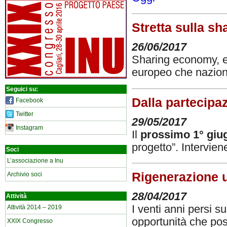
Stretta sulla s
26/06/2017
Sharing economy, ec
europeo che nazio
Seguici su:
Dalla partecipa
Facebook
Twitter
29/05/2017
Instagram
Il
prossimo 1° giu
progetto”. Intervien
Soci
L’associazione a Inu
Rigenerazione u
Archivio soci
28/04/2017
Attività
I venti anni persi su
Attività 2014 – 2019
opportunità che pos
XXIX Congresso