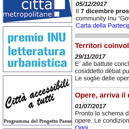
05/12/2017
Il
7 dicembre pro
community Inu “Gove
Carta della Partec
Territori coinvo
29/11/2017
E’ alle battute conc
cosiddetto débat pub
Le soglie delle op
Opere, arriva il
01/07/2017
Pronto lo schema di
opere. Le condizion
Oggi