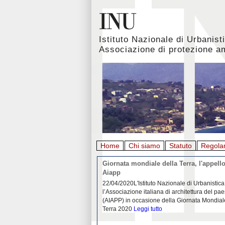
Istituto Nazionale di Urbanist
Associazione di protezione a
Home
Chi siamo
Statuto
Regola
rbanistica italiana al
Giornata mondiale della Terra, l'appello
emergenza. L’INU apre una
Aiapp
tiva: ecco come partecipare
 diffondersi del contagio da
22/04/2020L'Istituto Nazionale di Urbanistica
pieno svolgimento, è ormai
l’Associazione italiana di architettura del pa
eguenze sociali, economiche e
(AIAPP) in occasione della Giornata Mondial
idemia
Leggi tutto
Terra 2020
Leggi tutto