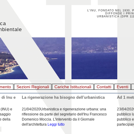
L'INU, FONDATO NEL 1930, 
DIFFONDE I PRIN
URBANISTICA (DPR 111
ica
mbientale
mento
Sezioni Regionali
Cariche Istituzionali
Contatti
Eventi
 di Inu e
La rigenerazione ha bisogno dell'urbanistica
Ad 1 metr
 (INU) e
21/04/2020Urbanistica e rigenerazione urbana: una
23/04/202
esaggio
riflessione da parte del segretario dell'Inu Francesco
pubblico l
e della
Domenico Moccia. L'intervento da il Giornale
pubblico e
dell'architettura
Leggi tutto
partecipar