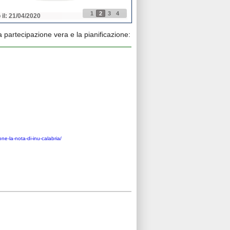
1
2
3
4
 il: 21/04/2020
Pubblicato il: 21/04/2020
 partecipazione vera e la pianificazione:
ne-la-nota-di-inu-calabria/