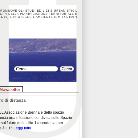
PROMUOVE GLI STUDI EDILIZI E URBANISTICI,
CÌPI DELLA PIANIFICAZIONE TERRITORIALE E
4/49) E PROTEGGE L'AMBIENTE (DM 162/1997)
Newsletter
o di distanza
La crisi dei porti durante la
0L'Associazione Biennale dello spazio
26/04/2020Nei mesi passati abbiam
ancia una riflessione condivisa sullo Spazio
Community "Porti città territori", 
 sul futuro delle città. La scadenza per
collaborazione con Assoporti e A
e è il 15
Leggi tutto
pandemia ci ha
Leggi tutto