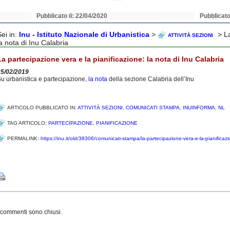
Pubblicato il: 22/04/2020
Pubblicato
Sei in:
Inu - Istituto Nazionale di Urbanistica
>
> La
ATTIVITÀ SEZIONI
la nota di Inu Calabria
La partecipazione vera e la pianificazione: la nota di Inu Calabria
25/02/2019
u urbanistica e partecipazione,
la nota
della sezione Calabria dell’Inu
ARTICOLO PUBBLICATO IN:
ATTIVITÀ SEZIONI
,
COMUNICATI STAMPA
,
INUINFORMA
,
NL
TAG ARTICOLO:
PARTECIPAZIONE
,
PIANIFICAZIONE
PERMALINK:
https://inu.it/old/38306/comunicati-stampa/la-partecipazione-vera-e-la-pianificazio
Share
 commenti sono chiusi.