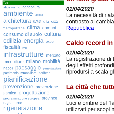
Tag
agricoltura
abusivismo
01/04/2020
ambiente
La necessità di rial
appalti
architettura
arte
contrasto al cambia
città
città
clima
Repubblica
comuni
metropolitane
cultura
consumo di suolo
edilizia
energia
expo
Caldo record in 
fiscalità
imu
01/04/2020
infrastrutture
mercato
La registrazione di
milano
mobilità
immobiliare
degli effetti profo
paesaggio
napoli
partecipazione
riprodursi a scala g
patrimonio immobiliare
periferie
pianificazione
La città che tut
prevenzione
prevenzione
progettazione
sismica
01/04/2020
province
programmazione europea
Luci e ombre del “la
regioni
rifiuti
rigenerazione
utilizzati per scopi m