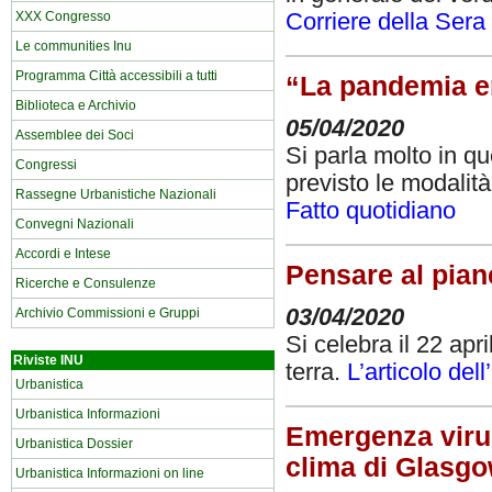
Corriere della Sera
XXX Congresso
Le communities Inu
Programma Città accessibili a tutti
“La pandemia er
Biblioteca e Archivio
05/04/2020
Assemblee dei Soci
Si parla molto in qu
Congressi
previsto le modalità
Rassegne Urbanistiche Nazionali
Fatto quotidiano
Convegni Nazionali
Accordi e Intese
Pensare al pian
Ricerche e Consulenze
03/04/2020
Archivio Commissioni e Gruppi
Si celebra il 22 ap
Riviste INU
terra.
L’articolo dell
Urbanistica
Urbanistica Informazioni
Emergenza virus
Urbanistica Dossier
clima di Glasg
Urbanistica Informazioni on line