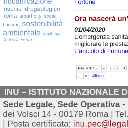
riqualificazione
Fortune
rischio idrogeologico
roma
smart city
social
Ora nascerà un’I
sostenibilità
housing
01/04/2020
ambientale
stadi
tav
L’emergenza sanita
terremoto
venezia
migliorare le presta
L’articolo di Fortun
Pag. 4 di 450
«
1
2
3
...
»
Ultima »
INU – ISTITUTO NAZIONALE 
Sede Legale, Sede Operativa - 
dei Volsci 14 - 00179 Roma | Tel
| Posta certificata:
inu.pec@legalm