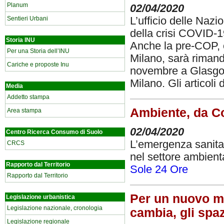
Planum
02/04/2020
L’ufficio delle Naz
Sentieri Urbani
della crisi COVID-1
Storia INU
Anche la pre-COP, or
Per una Storia dell’INU
Milano, sarà riman
Cariche e proposte Inu
novembre a Glasgow
Milano. Gli
articoli
Media
Addetto stampa
Ambiente, da Co
Area stampa
02/04/2020
Centro Ricerca Consumo di Suolo
L’emergenza sanitar
CRCS
nel settore ambient
Rapporto dal Territorio
Sole 24 Ore
Rapporto dal Territorio
Per un nuovo mod
Legislazione urbanistica
Legislazione nazionale, cronologia
cambia, gli spaz
Legislazione regionale