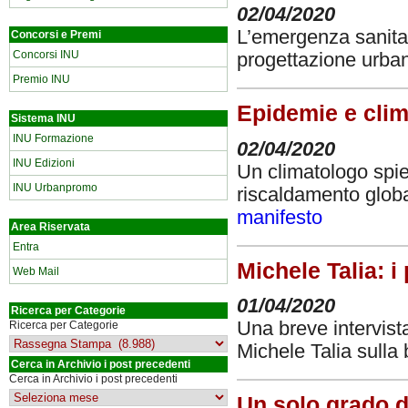
02/04/2020
L’emergenza sanitari
Concorsi e Premi
Concorsi INU
progettazione urba
Premio INU
Epidemie e clim
Sistema INU
INU Formazione
02/04/2020
INU Edizioni
Un climatologo spieg
INU Urbanpromo
riscaldamento global
manifesto
Area Riservata
Entra
Michele Talia: i
Web Mail
01/04/2020
Ricerca per Categorie
Una breve intervis
Ricerca per Categorie
Michele Talia sulla 
Cerca in Archivio i post precedenti
Cerca in Archivio i post precedenti
Un solo grado d