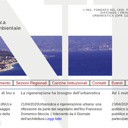
L'INU, FONDATO NEL 1930, 
DIFFONDE I PRIN
URBANISTICA (DPR 111
ica
mbientale
mento
Sezioni Regionali
Cariche Istituzionali
Contatti
Eventi
 di Inu e
La rigenerazione ha bisogno dell'urbanistica
Ad 1 metr
 (INU) e
21/04/2020Urbanistica e rigenerazione urbana: una
23/04/202
esaggio
riflessione da parte del segretario dell'Inu Francesco
pubblico l
e della
Domenico Moccia. L'intervento da il Giornale
pubblico e
dell'architettura
Leggi tutto
partecipar