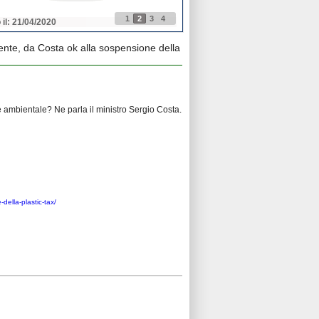
1
2
3
4
 il: 21/04/2020
Pubblicato il: 21/04/2020
nte, da Costa ok alla sospensione della
e ambientale? Ne parla il ministro Sergio Costa.
della-plastic-tax/