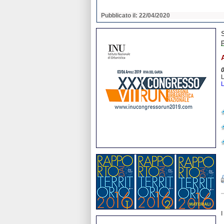
2020
Pubblicato il: 22/04/2020
p
L
L
I