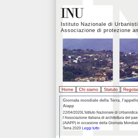
Istituto Nazionale di Urbanist
Associazione di protezione a
Home
Chi siamo
Statuto
Regola
rbanistica italiana al
Giornata mondiale della Terra, l'appello
emergenza. L’INU apre una
Aiapp
tiva: ecco come partecipare
 diffondersi del contagio da
22/04/2020L'Istituto Nazionale di Urbanistica
pieno svolgimento, è ormai
l’Associazione italiana di architettura del pa
eguenze sociali, economiche e
(AIAPP) in occasione della Giornata Mondial
idemia
Leggi tutto
Terra 2020
Leggi tutto