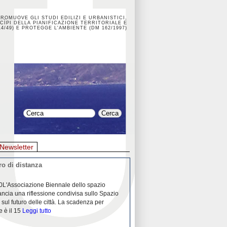
PROMUOVE GLI STUDI EDILIZI E URBANISTICI,
CÌPI DELLA PIANIFICAZIONE TERRITORIALE E
4/49) E PROTEGGE L'AMBIENTE (DM 162/1997)
Newsletter
o di distanza
La crisi dei porti durante la
0L'Associazione Biennale dello spazio
26/04/2020Nei mesi passati abbiam
ancia una riflessione condivisa sullo Spazio
Community "Porti città territori", 
 sul futuro delle città. La scadenza per
collaborazione con Assoporti e A
e è il 15
Leggi tutto
pandemia ci ha
Leggi tutto