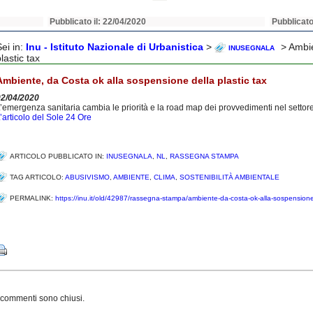
Pubblicato il: 22/04/2020
Pubblicato
Sei in:
Inu - Istituto Nazionale di Urbanistica
>
> Ambie
INUSEGNALA
lastic tax
Ambiente, da Costa ok alla sospensione della plastic tax
02/04/2020
’emergenza sanitaria cambia le priorità e la road map dei provvedimenti nel settor
’articolo del Sole 24 Ore
ARTICOLO PUBBLICATO IN:
INUSEGNALA
,
NL
,
RASSEGNA STAMPA
TAG ARTICOLO:
ABUSIVISMO
,
AMBIENTE
,
CLIMA
,
SOSTENIBILITÀ AMBIENTALE
PERMALINK:
https://inu.it/old/42987/rassegna-stampa/ambiente-da-costa-ok-alla-sospensione-
Share
 commenti sono chiusi.