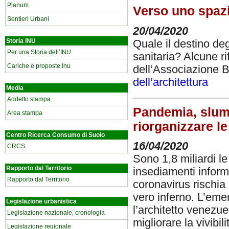
Planum
Verso uno spazi
Sentieri Urbani
20/04/2020
Storia INU
Quale il destino deg
Per una Storia dell’INU
sanitaria? Alcune r
Cariche e proposte Inu
dell’Associazione B
dell’architettura
Media
Addetto stampa
Pandemia, slum 
Area stampa
riorganizzare le
Centro Ricerca Consumo di Suolo
16/04/2020
CRCS
Sono 1,8 miliardi l
Rapporto dal Territorio
insediamenti informa
Rapporto dal Territorio
coronavirus rischia
vero inferno. L’em
Legislazione urbanistica
l’architetto venezu
Legislazione nazionale, cronologia
migliorare la vivibil
Legislazione regionale