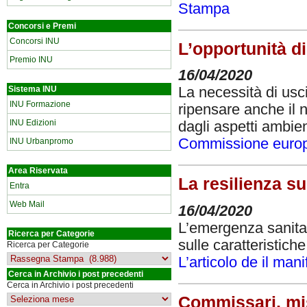
Stampa
Concorsi e Premi
Concorsi INU
L’opportunità d
Premio INU
16/04/2020
Sistema INU
La necessità di usci
INU Formazione
ripensare anche il 
INU Edizioni
dagli aspetti ambien
Commissione euro
INU Urbanpromo
Area Riservata
La resilienza su
Entra
Web Mail
16/04/2020
L’emergenza sanitari
Ricerca per Categorie
sulle caratteristiche
Ricerca per Categorie
L’articolo de il mani
Cerca in Archivio i post precedenti
Cerca in Archivio i post precedenti
Commissari, mis