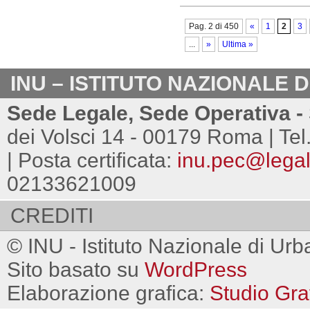
Pag. 2 di 450
«
1
2
3
...
»
Ultima »
INU – ISTITUTO NAZIONALE 
Sede Legale, Sede Operativa - 
dei Volsci 14 - 00179 Roma | Tel
| Posta certificata:
inu.pec@legalm
02133621009
CREDITI
© INU - Istituto Nazionale di Urb
Sito basato su
WordPress
Elaborazione grafica:
Studio Gra