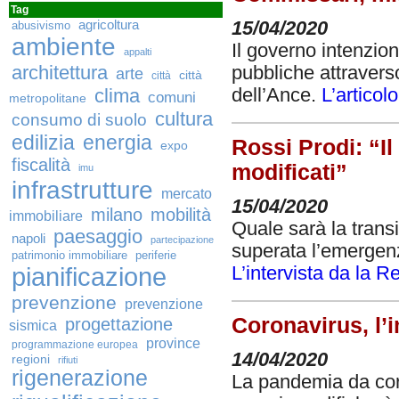
Tag
15/04/2020
agricoltura
abusivismo
ambiente
Il governo intenzio
appalti
architettura
pubbliche attravers
arte
città
città
dell’Ance.
L’articol
clima
comuni
metropolitane
cultura
consumo di suolo
edilizia
energia
Rossi Prodi: “Il
expo
fiscalità
modificati”
imu
infrastrutture
mercato
15/04/2020
milano
mobilità
immobiliare
Quale sarà la trans
paesaggio
napoli
partecipazione
superata l’emergenz
patrimonio immobiliare
periferie
pianificazione
L’intervista da la R
prevenzione
prevenzione
Coronavirus, l’i
progettazione
sismica
province
programmazione europea
14/04/2020
regioni
rifiuti
rigenerazione
La pandemia da coron