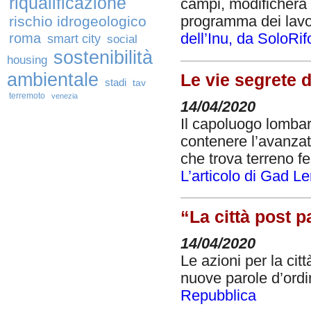
riqualificazione
campi, modificherà 
rischio idrogeologico
programma dei lavor
roma
dell’Inu, da SoloRif
smart city
social
sostenibilità
housing
ambientale
Le vie segrete 
stadi
tav
terremoto
venezia
14/04/2020
Il capoluogo lombard
contenere l’avanzata
che trova terreno fe
L’articolo di Gad L
“La città post 
14/04/2020
Le azioni per la ci
nuove parole d’ordi
Repubblica