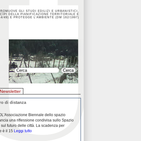
PROMUOVE GLI STUDI EDILIZI E URBANISTICI,
CÌPI DELLA PIANIFICAZIONE TERRITORIALE E
4/49) E PROTEGGE L'AMBIENTE (DM 162/1997)
Newsletter
o di distanza
La crisi dei porti durante la
0L'Associazione Biennale dello spazio
26/04/2020Nei mesi passati abbiam
ancia una riflessione condivisa sullo Spazio
Community "Porti città territori", 
 sul futuro delle città. La scadenza per
collaborazione con Assoporti e A
e è il 15
Leggi tutto
pandemia ci ha
Leggi tutto