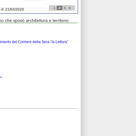
1
2
3
4
 il: 21/04/2020
Pubblicato il: 21/04/2020
o che sposò architettura e territorio
’inserto del Corriere della Sera “la Lettura”
o/