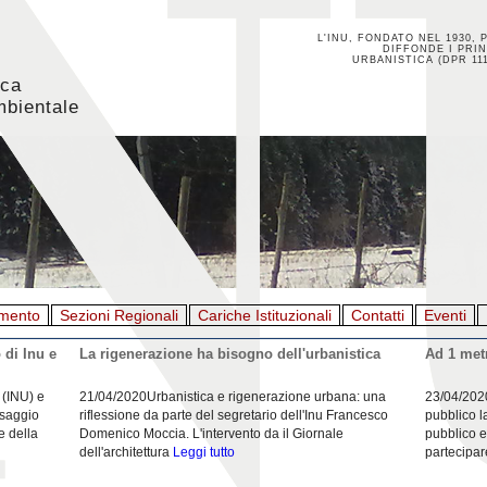
L'INU, FONDATO NEL 1930, 
DIFFONDE I PRIN
URBANISTICA (DPR 111
ica
mbientale
mento
Sezioni Regionali
Cariche Istituzionali
Contatti
Eventi
 di Inu e
La rigenerazione ha bisogno dell'urbanistica
Ad 1 metr
 (INU) e
21/04/2020Urbanistica e rigenerazione urbana: una
23/04/202
esaggio
riflessione da parte del segretario dell'Inu Francesco
pubblico l
e della
Domenico Moccia. L'intervento da il Giornale
pubblico e
dell'architettura
Leggi tutto
partecipar