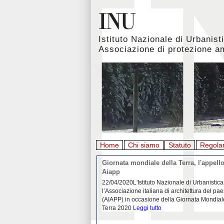
Istituto Nazionale di Urbanist
Associazione di protezione a
Home
Chi siamo
Statuto
Regola
rbanistica italiana al
Giornata mondiale della Terra, l'appello
emergenza. L’INU apre una
Aiapp
tiva: ecco come partecipare
 diffondersi del contagio da
22/04/2020L'Istituto Nazionale di Urbanistica
pieno svolgimento, è ormai
l’Associazione italiana di architettura del pa
eguenze sociali, economiche e
(AIAPP) in occasione della Giornata Mondial
idemia
Leggi tutto
Terra 2020
Leggi tutto