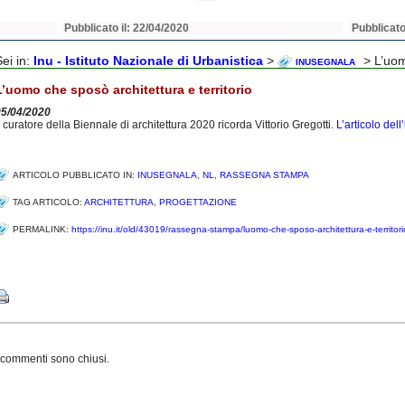
Pubblicato il: 22/04/2020
Pubblicato
Sei in:
Inu - Istituto Nazionale di Urbanistica
>
> L’uom
INUSEGNALA
L’uomo che sposò architettura e territorio
05/04/2020
l curatore della Biennale di architettura 2020 ricorda Vittorio Gregotti.
L’articolo dell
ARTICOLO PUBBLICATO IN:
INUSEGNALA
,
NL
,
RASSEGNA STAMPA
TAG ARTICOLO:
ARCHITETTURA
,
PROGETTAZIONE
PERMALINK:
https://inu.it/old/43019/rassegna-stampa/luomo-che-sposo-architettura-e-territori
Share
 commenti sono chiusi.