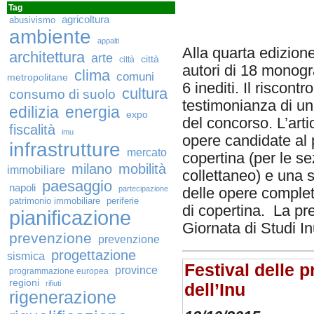
Tag
agricoltura
abusivismo
ambiente
appalti
Alla quarta edizion
architettura
arte
città
città
autori di 18 monografi
clima
comuni
metropolitane
6 inediti. Il riscon
cultura
consumo di suolo
testimonianza di un
edilizia
energia
expo
del concorso. L’art
fiscalità
imu
opere candidate al 
infrastrutture
mercato
copertina (per le sez
milano
mobilità
immobiliare
collettaneo) e una 
paesaggio
napoli
partecipazione
delle opere complet
patrimonio immobiliare
periferie
di copertina. La pr
pianificazione
Giornata di Studi I
prevenzione
prevenzione
progettazione
sismica
Festival delle p
province
programmazione europea
regioni
rifiuti
dell’Inu
rigenerazione