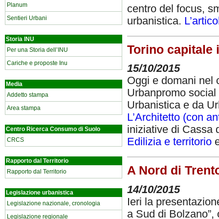
Planum
centro del focus, sm
Sentieri Urbani
urbanistica.
L’artico
Storia INU
Torino capitale 
Per una Storia dell’INU
Cariche e proposte Inu
15/10/2015
Oggi e domani nel 
Media
Urbanpromo social h
Addetto stampa
Urbanistica e da Urb
Area stampa
L’Architetto (con an
iniziative di Cassa 
Centro Ricerca Consumo di Suolo
Edilizia e territorio
CRCS
Rapporto dal Territorio
A Nord di Trento
Rapporto dal Territorio
14/10/2015
Legislazione urbanistica
Ieri la presentazion
Legislazione nazionale, cronologia
a Sud di Bolzano”, o
Legislazione regionale