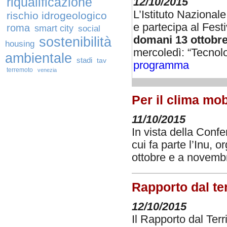
riqualificazione
12/10/2015
L’Istituto Nazionale
rischio idrogeologico
e partecipa al Fest
roma
smart city
social
domani 13 ottobre
sostenibilità
housing
mercoledì: “Tecnolo
ambientale
stadi
tav
programma
terremoto
venezia
Per il clima mob
11/10/2015
In vista della Confer
cui fa parte l’Inu, 
ottobre e a novemb
Rapporto dal ter
12/10/2015
Il Rapporto dal Terr