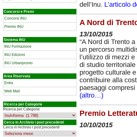
dell’Inu.
L’articolo d
Concorsi e Premi
Concorsi INU
A Nord di Trento
Premio INU
13/10/2015
Sistema INU
“A Nord di Trento a 
INU Formazione
un percorso multidis
INU Edizioni
l’utilizzo di mezzi 
INU Urbanpromo
di studio territorial
progetto culturale e
Area Riservata
contribuire alla cost
Entra
paesaggi compresi tr
Web Mail
(altro…)
Ricerca per Categorie
Ricerca per Categorie
Premio Letterat
Cerca in Archivio i post precedenti
10/10/2015
Cerca in Archivio i post precedenti