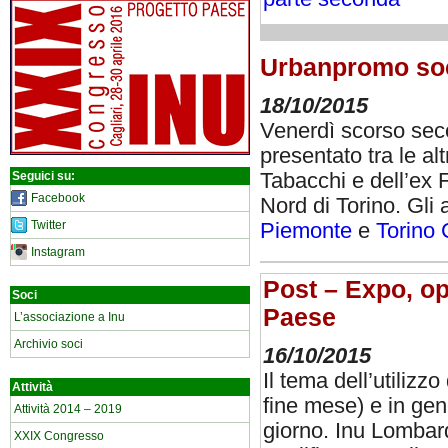
Urbanpromo soc
18/10/2015
Venerdì scorso sec
presentato tra le al
Seguici su:
Tabacchi e dell’ex Fi
Facebook
Nord di Torino. Gli a
Twitter
Piemonte
e
Torino
Instagram
Post – Expo, opp
Soci
Paese
L’associazione a Inu
Archivio soci
16/10/2015
Il tema dell’utiliz
Attività
fine mese) e in gene
Attività 2014 – 2019
giorno. Inu Lombard
XXIX Congresso