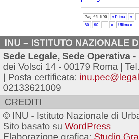
Pag. 66 di 90
« Prima
«
..
80
90
...
»
Ultima »
INU – ISTITUTO NAZIONALE 
Sede Legale, Sede Operativa - 
dei Volsci 14 - 00179 Roma | Tel
| Posta certificata:
inu.pec@legalm
02133621009
CREDITI
© INU - Istituto Nazionale di Urb
Sito basato su
WordPress
Elaborazione grafica:
Studio Gra