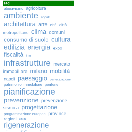
Tag
agricoltura
abusivismo
ambiente
appalti
architettura
arte
città
città
clima
comuni
metropolitane
cultura
consumo di suolo
edilizia
energia
expo
fiscalità
imu
infrastrutture
mercato
milano
mobilità
immobiliare
paesaggio
napoli
partecipazione
patrimonio immobiliare
periferie
pianificazione
prevenzione
prevenzione
progettazione
sismica
province
programmazione europea
regioni
rifiuti
rigenerazione