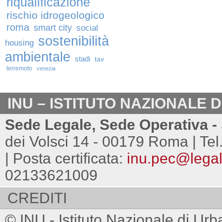
riqualificazione
rischio idrogeologico
roma
smart city
social
sostenibilità
housing
ambientale
stadi
tav
terremoto
venezia
INU – ISTITUTO NAZIONALE 
Sede Legale, Sede Operativa - 
dei Volsci 14 - 00179 Roma | Tel
| Posta certificata:
inu.pec@legalm
02133621009
CREDITI
© INU - Istituto Nazionale di Urb