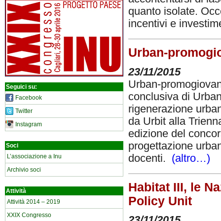
quanto isolate. Occ
incentivi e investi
Urban-promogiova
23/11/2015
Urban-promogiovani7 
Seguici su:
conclusiva di Urban
Facebook
rigenerazione urban
Twitter
da Urbit alla Trienn
Instagram
edizione del concorso
progettazione urban
Soci
docenti.
(altro…)
L’associazione a Inu
Archivio soci
Habitat III, le 
Attività
Policy Unit
Attività 2014 – 2019
XXIX Congresso
23/11/2015