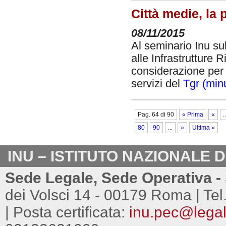
Città medie, la 
08/11/2015
Al seminario Inu sull
alle Infrastrutture
considerazione per l
servizi del
Tgr (min
Pag. 64 di 90
« Prima
«
..
80
90
...
»
Ultima »
INU – ISTITUTO NAZIONALE 
Sede Legale, Sede Operativa - 
dei Volsci 14 - 00179 Roma | Tel
| Posta certificata:
inu.pec@legalm