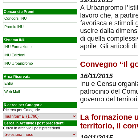
A Urbanpromo l’Isti
Concorsi e Premi
lavoro che, a partir
Concorsi INU
favorisca e stimoli g
Premio INU
uscire dalla dimens
di quella complessi
Sistema INU
aprile. Gli articoli d
INU Formazione
INU Edizioni
Convegno “Il go
INU Urbanpromo
16/11/2015
Area Riservata
Inu e Censu organ
Entra
patrocinio del Com
Web Mail
governo del territor
Ricerca per Categorie
Ricerca per Categorie
La formazione u
Cerca in Archivio i post precedenti
territorio, il 
Cerca in Archivio i post precedenti
19/11/2015