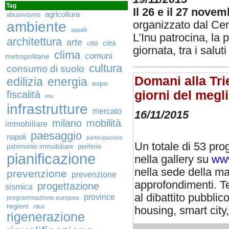
Tag
Il 26 e il 27 nove
agricoltura
abusivismo
ambiente
organizzato dal Cen
appalti
L’Inu patrocina, la 
architettura
arte
città
città
giornata, tra i salut
clima
comuni
metropolitane
cultura
consumo di suolo
Domani alla Tri
edilizia
energia
expo
giorni del megl
fiscalità
imu
infrastrutture
mercato
16/11/2015
milano
mobilità
immobiliare
paesaggio
napoli
partecipazione
Un totale di 53 prog
patrimonio immobiliare
periferie
pianificazione
nella gallery su
www
nella sede della ma
prevenzione
prevenzione
approfondimenti. Te
progettazione
sismica
al dibattito pubbli
province
programmazione europea
regioni
rifiuti
housing, smart city,
rigenerazione