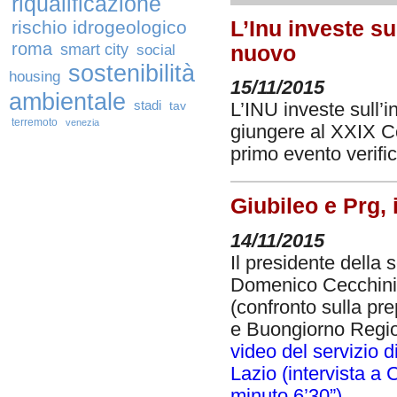
riqualificazione
rischio idrogeologico
L’Inu investe su
roma
smart city
social
nuovo
sostenibilità
housing
15/11/2015
ambientale
stadi
tav
L’INU investe sull’
terremoto
venezia
giungere al XXIX Con
primo evento verific
Giubileo e Prg, 
14/11/2015
Il presidente della 
Domenico Cecchini è
(confronto sulla pr
e Buongiorno Regio
video del servizio 
Lazio (intervista a 
minuto 6’30”)