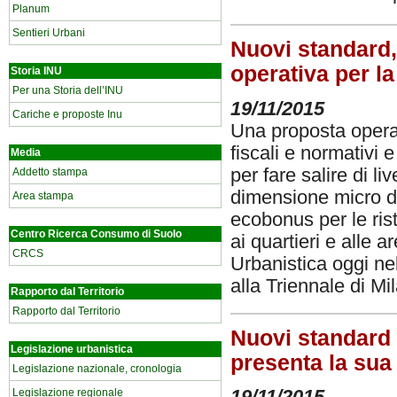
Planum
Sentieri Urbani
Nuovi standard,
operativa per l
Storia INU
Per una Storia dell’INU
19/11/2015
Cariche e proposte Inu
Una proposta operati
fiscali e normativi e
Media
per fare salire di li
Addetto stampa
dimensione micro dov
Area stampa
ecobonus per le rist
Centro Ricerca Consumo di Suolo
ai quartieri e alle 
CRCS
Urbanistica oggi ne
alla Triennale di M
Rapporto dal Territorio
Rapporto dal Territorio
Nuovi standard 
Legislazione urbanistica
presenta la sua
Legislazione nazionale, cronologia
19/11/2015
Legislazione regionale