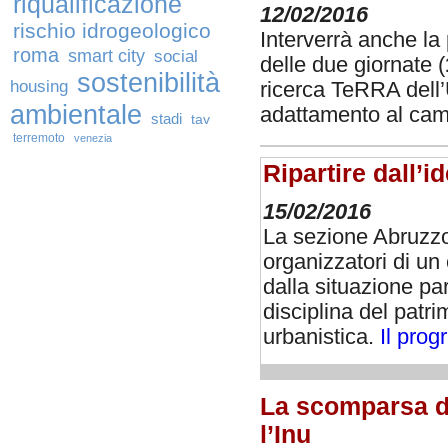
riqualificazione
12/02/2016
rischio idrogeologico
Interverrà anche la 
roma
smart city
social
delle due giornate (
sostenibilità
housing
ricerca TeRRA dell’
ambientale
adattamento al cam
stadi
tav
terremoto
venezia
Ripartire dall’i
15/02/2016
La sezione Abruzzo 
organizzatori di u
dalla situazione par
disciplina del patri
urbanistica.
Il pro
La scomparsa di
l’Inu