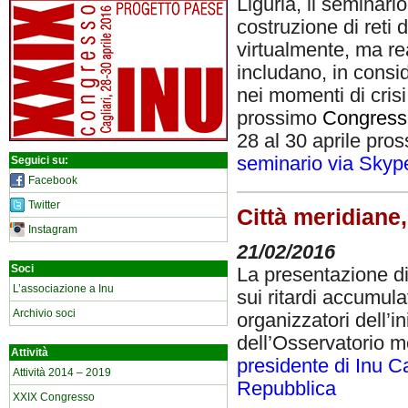
Liguria, il seminari
costruzione di reti 
virtualmente, ma re
includano, in consid
nei momenti di crisi.
prossimo
Congress
28 al 30 aprile pro
seminario via Skyp
Seguici su:
Facebook
Twitter
Città meridiane
Instagram
21/02/2016
Soci
La presentazione di 
L’associazione a Inu
sui ritardi accumulat
Archivio soci
organizzatori dell’i
dell’Osservatorio me
Attività
presidente di Inu 
Attività 2014 – 2019
Repubblica
XXIX Congresso