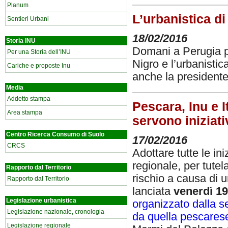
Planum
L’urbanistica di
Sentieri Urbani
18/02/2016
Storia INU
Domani a Perugia pr
Per una Storia dell’INU
Nigro e l’urbanisti
Cariche e proposte Inu
anche la president
Media
Addetto stampa
Pescara, Inu e It
Area stampa
servono iniziati
Centro Ricerca Consumo di Suolo
17/02/2016
CRCS
Adottare tutte le in
regionale, per tutel
Rapporto dal Territorio
rischio a causa di u
Rapporto dal Territorio
lanciata
venerdì 19
Legislazione urbanistica
organizzato dalla se
Legislazione nazionale, cronologia
da quella pescarese
Legislazione regionale