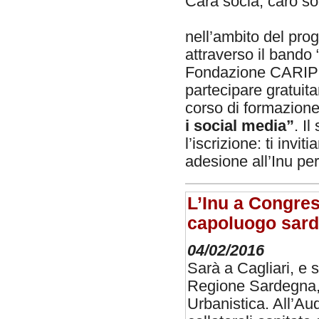
Cara socia, caro s
nell’ambito del pro
attraverso il band
Fondazione CARIPLO
partecipare gratui
corso di formazione
i social media”
. Il
l’iscrizione: ti invi
adesione all’Inu per
L’Inu a Congress
capoluogo sardo
04/02/2016
Sarà a Cagliari, e 
Regione Sardegna, 
Urbanistica. All’Aud