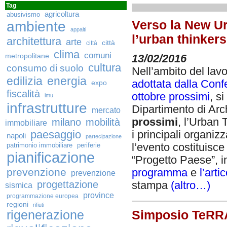
Tag
agricoltura
abusivismo
Verso la New Ur
ambiente
appalti
l’urban thinker
architettura
arte
città
città
clima
comuni
metropolitane
13/02/2016
cultura
consumo di suolo
Nell’ambito del lav
edilizia
energia
adottata dalla Conf
expo
fiscalità
ottobre prossimi
, s
imu
infrastrutture
Dipartimento di Arch
mercato
prossimi
, l’Urban
milano
mobilità
immobiliare
paesaggio
i principali organizz
napoli
partecipazione
l’evento costituisc
patrimonio immobiliare
periferie
pianificazione
“Progetto Paese”, i
prevenzione
programma
e
l’art
prevenzione
progettazione
stampa
(altro…)
sismica
province
programmazione europea
regioni
rifiuti
Simposio TeRRA,
rigenerazione