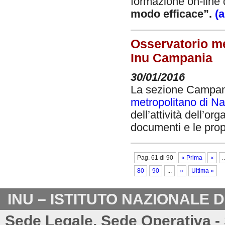
formazione on-line
modo efficace”.
(
Osservatorio met
Inu Campania
30/01/2016
La sezione Campani
metropolitano di Na
dell’attività dell’o
documenti e le prop
Pag. 61 di 90
« Prima
«
..
80
90
...
»
Ultima »
INU – ISTITUTO NAZIONALE 
Sede Legale, Sede Operativa - 