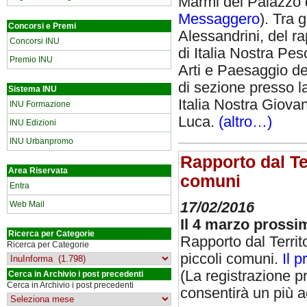
Marmi del Palazzo d
Messaggero
). Tra 
Concorsi e Premi
Alessandrini, del r
Concorsi INU
di Italia Nostra Pe
Premio INU
Arti e Paesaggio de
di sezione presso l
Sistema INU
Italia Nostra Giova
INU Formazione
Luca.
(altro…)
INU Edizioni
INU Urbanpromo
Rapporto dal Ter
Area Riservata
comuni
Entra
Web Mail
17/02/2016
Il 4 marzo prossi
Ricerca per Categorie
Rapporto dal Territo
Ricerca per Categorie
piccoli comuni.
Il 
(La registrazione p
Cerca in Archivio i post precedenti
Cerca in Archivio i post precedenti
consentirà un più a