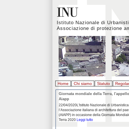
Istituto Nazionale di Urbanist
Associazione di protezione a
Home
Chi siamo
Statuto
Regola
rbanistica italiana al
Giornata mondiale della Terra, l'appello
emergenza. L’INU apre una
Aiapp
tiva: ecco come partecipare
 diffondersi del contagio da
22/04/2020L'Istituto Nazionale di Urbanistica
pieno svolgimento, è ormai
l’Associazione italiana di architettura del pa
eguenze sociali, economiche e
(AIAPP) in occasione della Giornata Mondial
idemia
Leggi tutto
Terra 2020
Leggi tutto