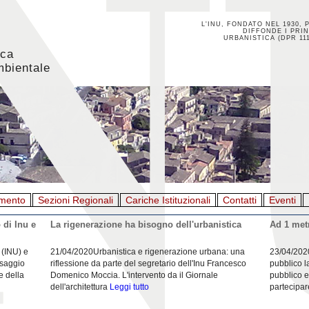
L'INU, FONDATO NEL 1930, 
DIFFONDE I PRIN
URBANISTICA (DPR 111
ica
mbientale
mento
Sezioni Regionali
Cariche Istituzionali
Contatti
Eventi
 di Inu e
La rigenerazione ha bisogno dell'urbanistica
Ad 1 metr
 (INU) e
21/04/2020Urbanistica e rigenerazione urbana: una
23/04/202
esaggio
riflessione da parte del segretario dell'Inu Francesco
pubblico l
e della
Domenico Moccia. L'intervento da il Giornale
pubblico e
dell'architettura
Leggi tutto
partecipar