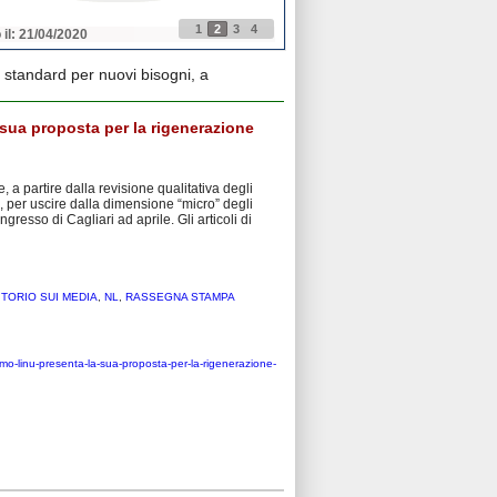
1
2
3
4
 il: 21/04/2020
Pubblicato il: 21/04/2020
standard per nuovi bisogni, a
sua proposta per la rigenerazione
 a partire dalla revisione qualitativa degli
tà, per uscire dalla dimensione “micro” degli
esso di Cagliari ad aprile. Gli articoli di
ITORIO SUI MEDIA
,
NL
,
RASSEGNA STAMPA
mo-linu-presenta-la-sua-proposta-per-la-rigenerazione-