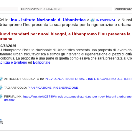
Pubblicato il: 22/04/2020
Pubblicato
Sei in:
Inu - Istituto Nazionale di Urbanistica
>
> Nuovi 
IN EVIDENZA
Urbanpromo l’Inu presenta la sua proposta per la rigenerazione urbana
Nuovi standard per nuovi bisogni, a Urbanpromo l’Inu presenta la 
urbana
19/11/2015
 Urbanpromo l’Istituto Nazionale di Urbanistica presenta una proposta di lavoro che,
tandard urbanistici, favorisca e stimoli gli interventi di rigenerazione di pezzi di cit
cobonus. La proposta è una parte di quella complessiva che sarà presentata al Congr
dilizia e territorio
ed
Edilportale
ARTICOLO PUBBLICATO IN:
IN EVIDENZA
,
INUINFORMA
,
L'INU E IL GOVERNO DEL TERR
TAG ARTICOLO:
PIANIFICAZIONE
,
RIGENERAZIONE
PERMALINK:
https://inu.it/old/23780/in-evidenza/nuovi-standard-per-nuovi-bisogni-a-urbanpro
urbana/
Share