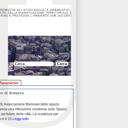
PROMUOVE GLI STUDI EDILIZI E URBANISTICI,
CÌPI DELLA PIANIFICAZIONE TERRITORIALE E
4/49) E PROTEGGE L'AMBIENTE (DM 162/1997)
Newsletter
o di distanza
La crisi dei porti durante la
0L'Associazione Biennale dello spazio
26/04/2020Nei mesi passati abbiam
ancia una riflessione condivisa sullo Spazio
Community "Porti città territori", 
 sul futuro delle città. La scadenza per
collaborazione con Assoporti e A
e è il 15
Leggi tutto
pandemia ci ha
Leggi tutto