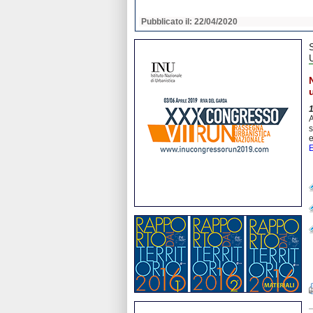
2020
Pubblicato il: 22/04/2020
A
s
e
E