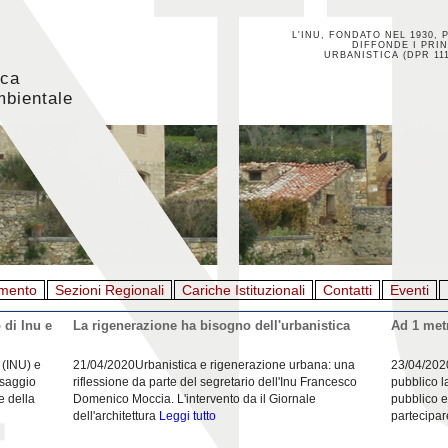
L'INU, FONDATO NEL 1930, 
DIFFONDE I PRIN
URBANISTICA (DPR 111
ica
mbientale
mento
Sezioni Regionali
Cariche Istituzionali
Contatti
Eventi
 di Inu e
La rigenerazione ha bisogno dell'urbanistica
Ad 1 metr
 (INU) e
21/04/2020Urbanistica e rigenerazione urbana: una
23/04/202
esaggio
riflessione da parte del segretario dell'Inu Francesco
pubblico l
e della
Domenico Moccia. L'intervento da il Giornale
pubblico e
dell'architettura
Leggi tutto
partecipar