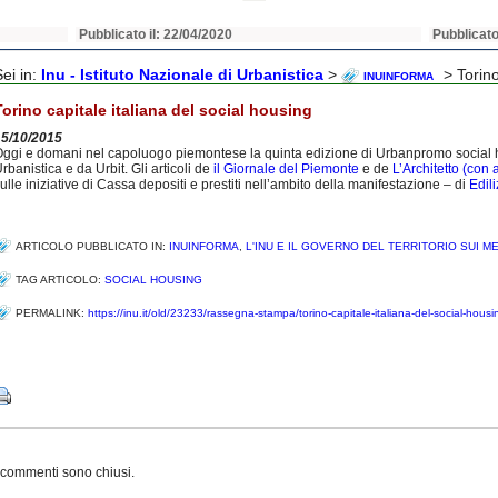
Pubblicato il: 22/04/2020
Pubblicato
Sei in:
Inu - Istituto Nazionale di Urbanistica
>
> Torino
INUINFORMA
Torino capitale italiana del social housing
15/10/2015
ggi e domani nel capoluogo piemontese la quinta edizione di Urbanpromo social ho
rbanistica e da Urbit. Gli articoli de
il Giornale del Piemonte
e de
L’Architetto (con 
ulle iniziative di Cassa depositi e prestiti nell’ambito della manifestazione – di
Edili
ARTICOLO PUBBLICATO IN:
INUINFORMA
,
L'INU E IL GOVERNO DEL TERRITORIO SUI M
TAG ARTICOLO:
SOCIAL HOUSING
PERMALINK:
https://inu.it/old/23233/rassegna-stampa/torino-capitale-italiana-del-social-housi
Share
 commenti sono chiusi.