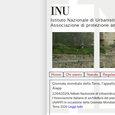
Istituto Nazionale di Urbanist
Associazione di protezione a
Home
Chi siamo
Statuto
Regola
rbanistica italiana al
Giornata mondiale della Terra, l'appello
emergenza. L’INU apre una
Aiapp
tiva: ecco come partecipare
 diffondersi del contagio da
22/04/2020L'Istituto Nazionale di Urbanistica
pieno svolgimento, è ormai
l’Associazione italiana di architettura del pa
eguenze sociali, economiche e
(AIAPP) in occasione della Giornata Mondial
idemia
Leggi tutto
Terra 2020
Leggi tutto