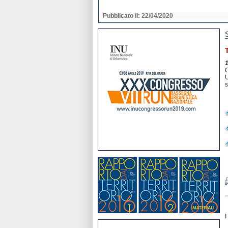
2020
Pubblicato il: 22/04/2020
O
U
s
I