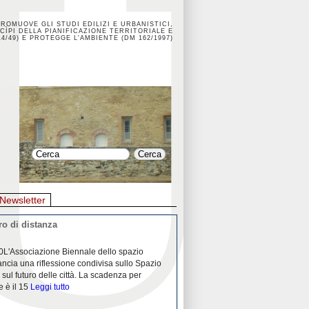
PROMUOVE GLI STUDI EDILIZI E URBANISTICI,
CÌPI DELLA PIANIFICAZIONE TERRITORIALE E
4/49) E PROTEGGE L'AMBIENTE (DM 162/1997)
Newsletter
o di distanza
La crisi dei porti durante la
0L'Associazione Biennale dello spazio
26/04/2020Nei mesi passati abbiam
ancia una riflessione condivisa sullo Spazio
Community "Porti città territori", 
 sul futuro delle città. La scadenza per
collaborazione con Assoporti e A
e è il 15
Leggi tutto
pandemia ci ha
Leggi tutto