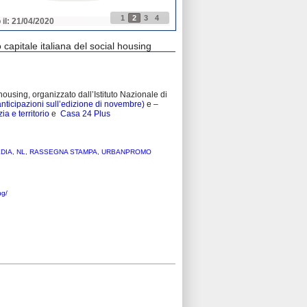
1
2
3
4
 il: 21/04/2020
Pubblicato il: 21/04/2020
 capitale italiana del social housing
using, organizzato dall’Istituto Nazionale di
anticipazioni sull’edizione di novembre)
e –
zia e territorio
e
Casa 24 Plus
EDIA
,
NL
,
RASSEGNA STAMPA
,
URBANPROMO
ng/