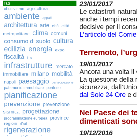
23/01/2017
Tag
agricoltura
abusivismo
Le catastrofi natural
ambiente
anche i tempi recen
appalti
architettura
arte
decisive per il con
città
città
clima
comuni
L’articolo del Corri
metropolitane
cultura
consumo di suolo
edilizia
energia
expo
Terremoto, l’ur
fiscalità
imu
infrastrutture
19/01/2017
mercato
Ancora una volta il 
milano
mobilità
immobiliare
La questione della 
paesaggio
napoli
partecipazione
sicurezza, dall’Unio
patrimonio immobiliare
periferie
pianificazione
dal Sole 24 Ore
e d
prevenzione
prevenzione
progettazione
Nel Paese dei te
sismica
province
programmazione europea
dimenticati son
regioni
rifiuti
rigenerazione
19/12/2016