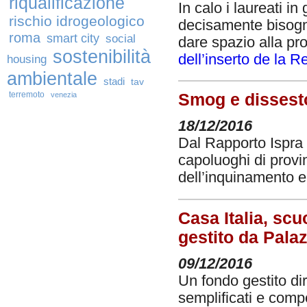
riqualificazione
In calo i laureati i
rischio idrogeologico
decisamente bisogn
roma
smart city
social
dare spazio alla pr
sostenibilità
dell’inserto de la R
housing
ambientale
stadi
tav
terremoto
venezia
Smog e dissesto,
18/12/2016
Dal Rapporto Ispra 
capoluoghi di provi
dell’inquinamento e 
Casa Italia, scu
gestito da Pala
09/12/2016
Un fondo gestito d
semplificati e comp