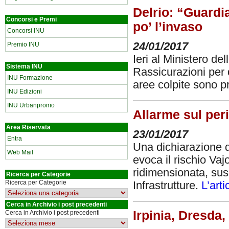
Delrio: “Guardi
Concorsi e Premi
po’ l’invaso
Concorsi INU
24/01/2017
Premio INU
Ieri al Ministero del
Sistema INU
Rassicurazioni per
INU Formazione
aree colpite sono p
INU Edizioni
INU Urbanpromo
Allarme sul per
Area Riservata
23/01/2017
Entra
Una dichiarazione 
Web Mail
evoca il rischio Vaj
ridimensionata, susc
Ricerca per Categorie
Ricerca per Categorie
Infrastrutture.
L’art
Cerca in Archivio i post precedenti
Irpinia, Dresda, 
Cerca in Archivio i post precedenti