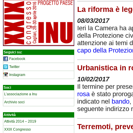
La riforma è le
08/03/2017
Ieri la Camera ha ap
della Protezione ci
attenzione ai temi 
capo della Protezio
Seguici su:
Facebook
Urbanistica in 
Twitter
Instagram
10/02/2017
Il termine per pres
Soci
rosa
è stato prorog
L’associazione a Inu
indicato nel
bando
,
Archivio soci
seguente indirizzo m
Attività
Attività 2014 – 2019
Terremoti, prev
XXIX Congresso