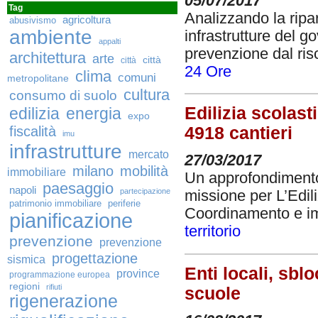
05/07/2017
Tag
Analizzando la ripar
agricoltura
abusivismo
ambiente
infrastrutture del go
appalti
prevenzione dal risc
architettura
arte
città
città
24 Ore
clima
comuni
metropolitane
cultura
consumo di suolo
Edilizia scolast
edilizia
energia
expo
fiscalità
4918 cantieri
imu
infrastrutture
mercato
27/03/2017
milano
mobilità
immobiliare
Un approfondimento s
paesaggio
napoli
partecipazione
missione per L’Edili
patrimonio immobiliare
periferie
Coordinamento e im
pianificazione
territorio
prevenzione
prevenzione
progettazione
sismica
Enti locali, sbl
province
programmazione europea
regioni
rifiuti
scuole
rigenerazione