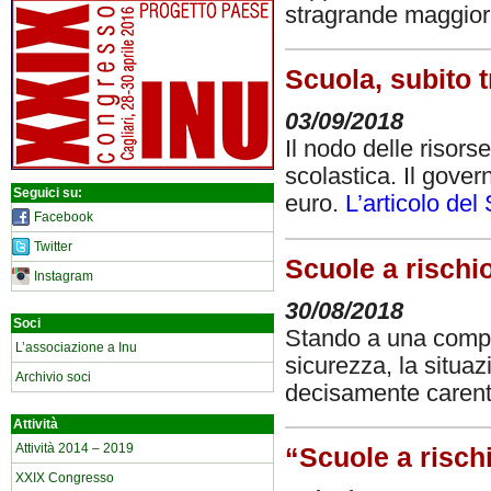
stragrande maggio
Scuola, subito tr
03/09/2018
Il nodo delle risors
scolastica. Il gover
Seguici su:
euro.
L’articolo del
Facebook
Twitter
Scuole a rischio
Instagram
30/08/2018
Soci
Stando a una comple
L’associazione a Inu
sicurezza, la situazi
Archivio soci
decisamente caren
Attività
Attività 2014 – 2019
“Scuole a rischi
XXIX Congresso