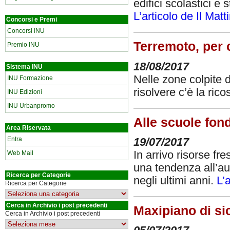
edifici scolastici e 
L’articolo de Il Matt
Concorsi e Premi
Concorsi INU
Terremoto, per 
Premio INU
18/08/2017
Sistema INU
Nelle zone colpite d
INU Formazione
risolvere c’è la ric
INU Edizioni
INU Urbanpromo
Alle scuole fond
Area Riservata
Entra
19/07/2017
In arrivo risorse fre
Web Mail
una tendenza all’au
Ricerca per Categorie
negli ultimi anni.
L’
Ricerca per Categorie
Cerca in Archivio i post precedenti
Maxipiano di si
Cerca in Archivio i post precedenti