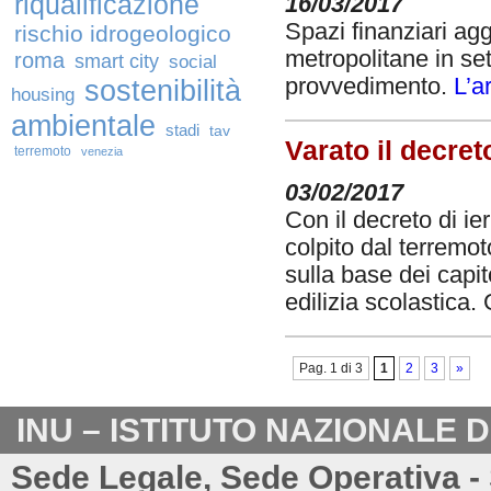
riqualificazione
16/03/2017
Spazi finanziari ag
rischio idrogeologico
metropolitane in sett
roma
smart city
social
provvedimento.
L’a
sostenibilità
housing
ambientale
stadi
tav
Varato il decre
terremoto
venezia
03/02/2017
Con il decreto di ie
colpito dal terremot
sulla base dei capit
edilizia scolastica. 
Pag. 1 di 3
1
2
3
»
INU – ISTITUTO NAZIONALE 
Sede Legale, Sede Operativa - 