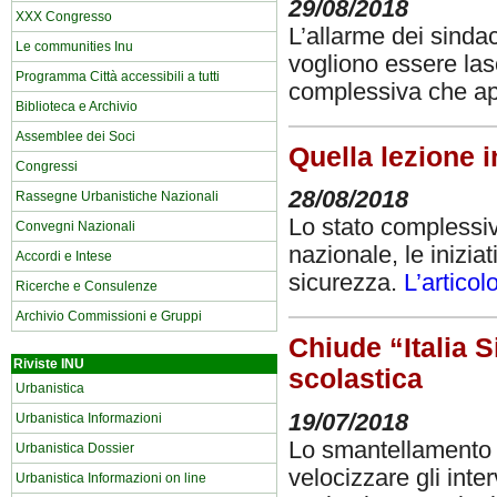
29/08/2018
XXX Congresso
L’allarme dei sindaci
Le communities Inu
vogliono essere las
Programma Città accessibili a tutti
complessiva che ap
Biblioteca e Archivio
Assemblee dei Soci
Quella lezione i
Congressi
28/08/2018
Rassegne Urbanistiche Nazionali
Lo stato complessiv
Convegni Nazionali
nazionale, le inizia
Accordi e Intese
sicurezza.
L’artico
Ricerche e Consulenze
Archivio Commissioni e Gruppi
Chiude “Italia Si
Riviste INU
scolastica
Urbanistica
19/07/2018
Urbanistica Informazioni
Lo smantellamento de
Urbanistica Dossier
velocizzare gli inter
Urbanistica Informazioni on line