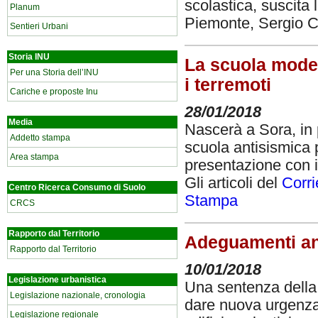
scolastica, suscita
Planum
Piemonte, Sergio Ch
Sentieri Urbani
Storia INU
La scuola modell
Per una Storia dell’INU
i terremoti
Cariche e proposte Inu
28/01/2018
Media
Nascerà a Sora, in 
Addetto stampa
scuola antisismica 
Area stampa
presentazione con il
Gli articoli del
Corri
Centro Ricerca Consumo di Suolo
Stampa
CRCS
Rapporto dal Territorio
Adeguamenti ant
Rapporto dal Territorio
10/01/2018
Legislazione urbanistica
Una sentenza della
Legislazione nazionale, cronologia
dare nuova urgenza 
Legislazione regionale