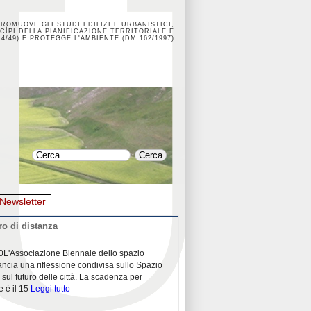
PROMUOVE GLI STUDI EDILIZI E URBANISTICI,
CÌPI DELLA PIANIFICAZIONE TERRITORIALE E
4/49) E PROTEGGE L'AMBIENTE (DM 162/1997)
Newsletter
o di distanza
La crisi dei porti durante la
0L'Associazione Biennale dello spazio
26/04/2020Nei mesi passati abbiam
ancia una riflessione condivisa sullo Spazio
Community "Porti città territori", 
 sul futuro delle città. La scadenza per
collaborazione con Assoporti e A
e è il 15
Leggi tutto
pandemia ci ha
Leggi tutto