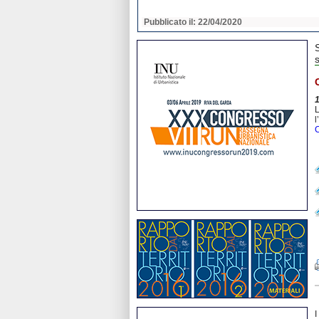
2020
Pubblicato il: 22/04/2020
s
L
l
C
I