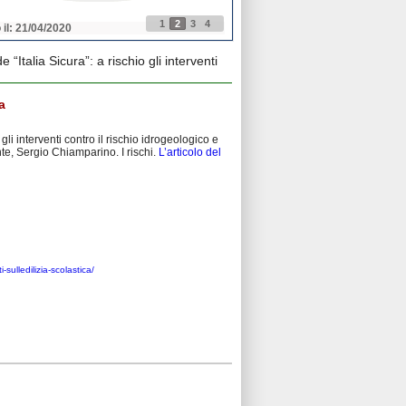
1
2
3
4
 il: 21/04/2020
Pubblicato il: 21/04/2020
 “Italia Sicura”: a rischio gli interventi
a
gli interventi contro il rischio idrogeologico e
te, Sergio Chiamparino. I rischi.
L’articolo del
-sulledilizia-scolastica/