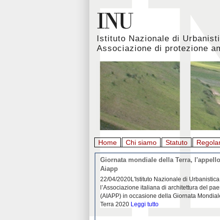
Istituto Nazionale di Urbanist
Associazione di protezione a
Home
Chi siamo
Statuto
Regola
rbanistica italiana al
Giornata mondiale della Terra, l'appello
emergenza. L’INU apre una
Aiapp
tiva: ecco come partecipare
 diffondersi del contagio da
22/04/2020L'Istituto Nazionale di Urbanistica
pieno svolgimento, è ormai
l’Associazione italiana di architettura del pa
eguenze sociali, economiche e
(AIAPP) in occasione della Giornata Mondial
idemia
Leggi tutto
Terra 2020
Leggi tutto