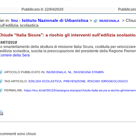
Pubblicato il: 22/04/2020
Pubblicato
Sei in:
Inu - Istituto Nazionale di Urbanistica
>
> Chiude
INUSEGNALA
ull’edilizia scolastica
Chiude “Italia Sicura”: a rischio gli interventi sull’edilizia scolastic
19/07/2018
o smantellamento della struttura di missione Italia Sicura, costituita per velocizzare 
’edilizia scolastica, suscita la preoccupazione del presidente della Regione Piemon
orriere della Sera
ARTICOLO PUBBLICATO IN:
INUSEGNALA
,
NL
,
RASSEGNA STAMPA
TAG ARTICOLO:
EDILIZIA SCOLASTICA
,
PREVENZIONE
,
RISCHIO IDROGEOLOGICO
PERMALINK:
https://inu.it/old/36118/rassegna-stampa/chiude-italia-sicura-a-rischio-gli-interventi
Share
 commenti sono chiusi.