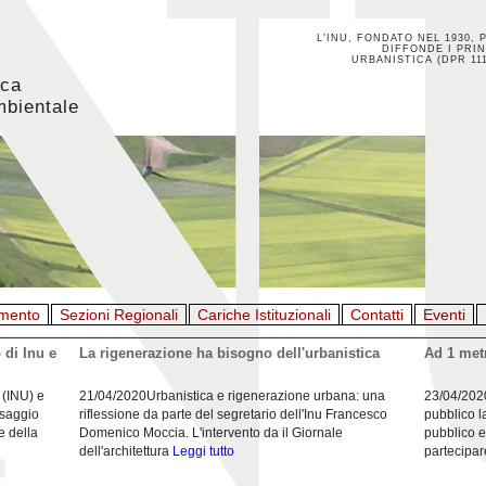
L'INU, FONDATO NEL 1930, 
DIFFONDE I PRIN
URBANISTICA (DPR 111
ica
mbientale
mento
Sezioni Regionali
Cariche Istituzionali
Contatti
Eventi
 di Inu e
La rigenerazione ha bisogno dell'urbanistica
Ad 1 metr
 (INU) e
21/04/2020Urbanistica e rigenerazione urbana: una
23/04/202
esaggio
riflessione da parte del segretario dell'Inu Francesco
pubblico l
e della
Domenico Moccia. L'intervento da il Giornale
pubblico e
dell'architettura
Leggi tutto
partecipar