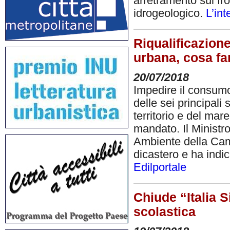
arretramento sul fro
idrogeologico.
L’int
Riqualificazione
urbana, cosa far
20/07/2018
Impedire il consumo
delle sei principali 
territorio e del mar
mandato. Il Ministr
Ambiente della Came
dicastero e ha indic
Edilportale
Chiude “Italia Si
scolastica