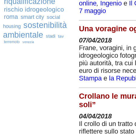
riqualificazione
online
,
Ingenio
e
Il
rischio idrogeologico
7 maggio
roma
smart city
social
sostenibilità
housing
Una voragine ogn
ambientale
stadi
tav
07/04/2018
terremoto
venezia
Frane, voragini, in 
idrogeologico fotog
più autorità, tra cu
euro di risorse nece
Stampa
e
la Repub
Crollano le mura
soli”
04/04/2018
Il crollo di un tra
riflettere sullo sta