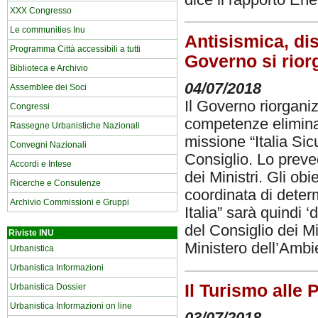
dice il rapporto En
XXX Congresso
Le communities Inu
Antisismica, di
Programma Città accessibili a tutti
Governo si rior
Biblioteca e Archivio
04/07/2018
Assemblee dei Soci
Il Governo riorganiz
Congressi
competenze eliminand
Rassegne Urbanistiche Nazionali
missione “Italia Si
Convegni Nazionali
Consiglio. Lo preve
Accordi e Intese
dei Ministri. Gli obi
Ricerche e Consulenze
coordinata di deter
Archivio Commissioni e Gruppi
Italia” sarà quindi 
del Consiglio dei Mi
Riviste INU
Ministero dell’Ambi
Urbanistica
Urbanistica Informazioni
Il Turismo alle 
Urbanistica Dossier
Urbanistica Informazioni on line
03/07/2018