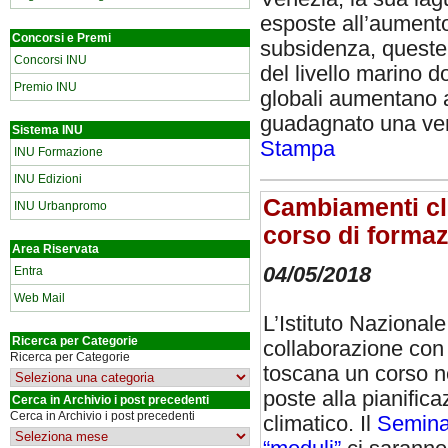
esposte all’aumento 
Concorsi e Premi
subsidenza, queste
Concorsi INU
del livello marino d
Premio INU
globali aumentano a 
guadagnato una vent
Sistema INU
Stampa
INU Formazione
INU Edizioni
Cambiamenti clim
INU Urbanpromo
corso di formaz
Area Riservata
04/05/2018
Entra
Web Mail
L’Istituto Nazional
Ricerca per Categorie
collaborazione con l
Ricerca per Categorie
toscana un corso ne
poste alla pianifi
Cerca in Archivio i post precedenti
Cerca in Archivio i post precedenti
climatico. Il
Seminar