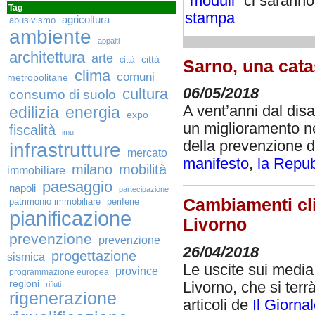
“moduli”
ci sarann
Tag
stampa
agricoltura
abusivismo
ambiente
appalti
architettura
arte
città
città
Sarno, una cata
clima
comuni
metropolitane
cultura
06/05/2018
consumo di suolo
A vent’anni dal dis
edilizia
energia
expo
un miglioramento nel
fiscalità
imu
della prevenzione da
infrastrutture
mercato
manifesto
,
la Repub
milano
mobilità
immobiliare
paesaggio
napoli
partecipazione
Cambiamenti cli
patrimonio immobiliare
periferie
pianificazione
Livorno
prevenzione
prevenzione
26/04/2018
progettazione
sismica
Le uscite sui media
province
programmazione europea
regioni
Livorno, che si terr
rifiuti
rigenerazione
articoli de
Il Giorna