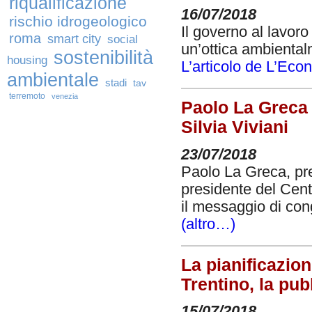
riqualificazione
16/07/2018
rischio idrogeologico
Il governo al lavoro 
roma
smart city
social
un’ottica ambiental
sostenibilità
housing
L’articolo de L’Eco
ambientale
stadi
tav
terremoto
venezia
Paolo La Greca 
Silvia Viviani
23/07/2018
Paolo La Greca, pres
presidente del Cent
il messaggio di cong
(altro…)
La pianificazio
Trentino, la pu
15/07/2018