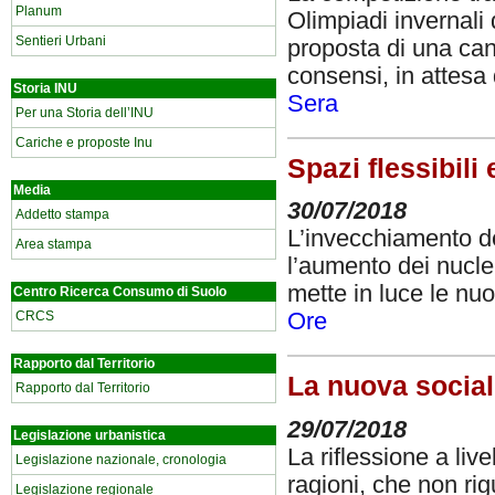
Planum
Olimpiadi invernali
Sentieri Urbani
proposta di una can
consensi, in attesa 
Storia INU
Sera
Per una Storia dell’INU
Cariche e proposte Inu
Spazi flessibili 
Media
30/07/2018
Addetto stampa
L’invecchiamento de
Area stampa
l’aumento dei nucle
mette in luce le nuo
Centro Ricerca Consumo di Suolo
CRCS
Ore
Rapporto dal Territorio
La nuova sociali
Rapporto dal Territorio
29/07/2018
Legislazione urbanistica
La riflessione a liv
Legislazione nazionale, cronologia
ragioni, che non rig
Legislazione regionale