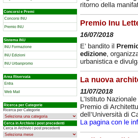
ritorno della manifa
Concorsi e Premi
Concorsi INU
Premio Inu Lette
Premio INU
16/07/2018
Sistema INU
E’ bandito il
Premio
INU Formazione
edizione
, organizz
INU Edizioni
urbanistica e divulg
INU Urbanpromo
Area Riservata
La nuova archite
Entra
11/07/2018
Web Mail
L’Istituto Nazionale
Ricerca per Categorie
Premio di Architett
Ricerca per Categorie
dell’Università di 
La pagina con le in
Cerca in Archivio i post precedenti
Cerca in Archivio i post precedenti