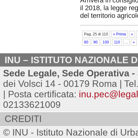
Arriverà in consigli
il 2018, la legge re
del territorio agrico
Pag. 25 di 110
« Prima
«
80
90
100
110
...
»
INU – ISTITUTO NAZIONALE 
Sede Legale, Sede Operativa - 
dei Volsci 14 - 00179 Roma | Tel
| Posta certificata:
inu.pec@legalm
02133621009
CREDITI
© INU - Istituto Nazionale di Urb