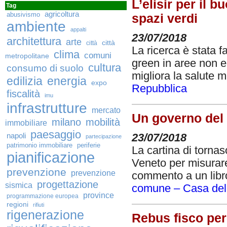
L’elisir per il 
Tag
agricoltura
abusivismo
spazi verdi
ambiente
appalti
23/07/2018
architettura
arte
città
città
La ricerca è stata fa
clima
comuni
metropolitane
green in aree non e
cultura
consumo di suolo
migliora la salute m
edilizia
energia
expo
Repubblica
fiscalità
imu
infrastrutture
mercato
Un governo del t
milano
mobilità
immobiliare
paesaggio
napoli
23/07/2018
partecipazione
patrimonio immobiliare
periferie
La cartina di torna
pianificazione
Veneto per misurare e
prevenzione
prevenzione
commento a un libr
progettazione
sismica
comune – Casa dell
province
programmazione europea
regioni
rifiuti
rigenerazione
Rebus fisco per