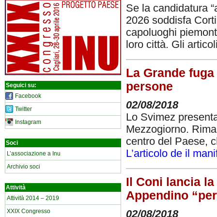
Se la candidatura “a
2026 soddisfa Cortin
capoluoghi piemonte
loro città. Gli artic
La Grande fuga 
persone
Seguici su:
Facebook
02/08/2018
Twitter
Lo Svimez presenta 
Instagram
Mezzogiorno. Rimane
centro del Paese, c
Soci
L’articolo de il mani
L’associazione a Inu
Archivio soci
Il Coni lancia la
Attività
Appendino “per
Attività 2014 – 2019
XXIX Congresso
02/08/2018