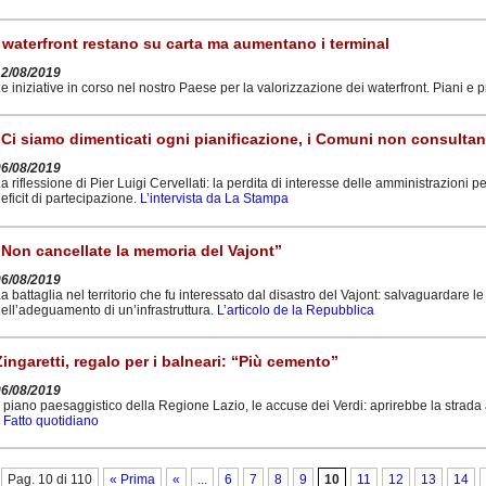
I waterfront restano su carta ma aumentano i terminal
12/08/2019
e iniziative in corso nel nostro Paese per la valorizzazione dei waterfront. Piani e p
“Ci siamo dimenticati ogni pianificazione, i Comuni non consultano
06/08/2019
a riflessione di Pier Luigi Cervellati: la perdita di interesse delle amministrazioni per
eficit di partecipazione.
L’intervista da La Stampa
“Non cancellate la memoria del Vajont”
06/08/2019
a battaglia nel territorio che fu interessato dal disastro del Vajont: salvaguardare l
ell’adeguamento di un’infrastruttura.
L’articolo de la Repubblica
Zingaretti, regalo per i balneari: “Più cemento”
06/08/2019
l piano paesaggistico della Regione Lazio, le accuse dei Verdi: aprirebbe la strada
l Fatto quotidiano
Pag. 10 di 110
« Prima
«
...
6
7
8
9
10
11
12
13
14