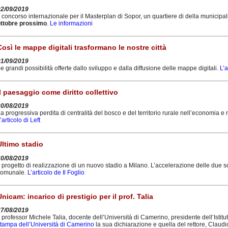
02/09/2019
l concorso internazionale per il Masterplan di Sopor, un quartiere di della municip
ottobre prossimo
.
Le informazioni
Così le mappe digitali trasformano le nostre città
01/09/2019
e grandi possibilità offerte dallo sviluppo e dalla diffusione delle mappe digitali.
L’
Il paesaggio come diritto collettivo
30/08/2019
a progressiva perdita di centralità del bosco e del territorio rurale nell’economia e ne
’articolo di Left
Ultimo stadio
30/08/2019
l progetto di realizzazione di un nuovo stadio a Milano. L’accelerazione delle due s
comunale.
L’articolo de Il Foglio
Unicam: incarico di prestigio per il prof. Talia
27/08/2019
l professor Michele Talia, docente dell’Università di Camerino, presidente dell’Istit
tampa dell’Università di Camerino
la sua dichiarazione e quella del rettore, Claudio