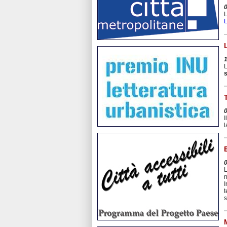
L
L
L
I
l
L
n
I
t
s