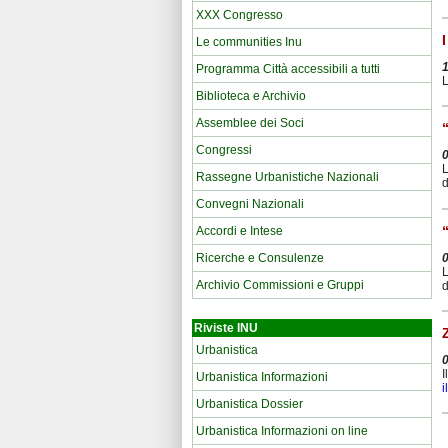
XXX Congresso
Le communities Inu
Programma Città accessibili a tutti
L
Biblioteca e Archivio
Assemblee dei Soci
Congressi
L
Rassegne Urbanistiche Nazionali
d
Convegni Nazionali
Accordi e Intese
Ricerche e Consulenze
L
Archivio Commissioni e Gruppi
d
Riviste INU
Urbanistica
I
Urbanistica Informazioni
i
Urbanistica Dossier
Urbanistica Informazioni on line