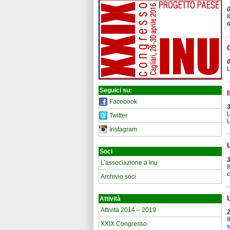
I
L
Seguici su:
Facebook
L
Twitter
L
Instagram
Soci
L’associazione a Inu
I
Archivio soci
Attività
Attività 2014 – 2019
I
XXIX Congresso
s