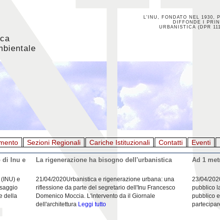
L'INU, FONDATO NEL 1930, 
DIFFONDE I PRIN
URBANISTICA (DPR 111
ica
mbientale
mento
Sezioni Regionali
Cariche Istituzionali
Contatti
Eventi
 di Inu e
La rigenerazione ha bisogno dell'urbanistica
Ad 1 metr
 (INU) e
21/04/2020Urbanistica e rigenerazione urbana: una
23/04/202
esaggio
riflessione da parte del segretario dell'Inu Francesco
pubblico l
e della
Domenico Moccia. L'intervento da il Giornale
pubblico e
dell'architettura
Leggi tutto
partecipar