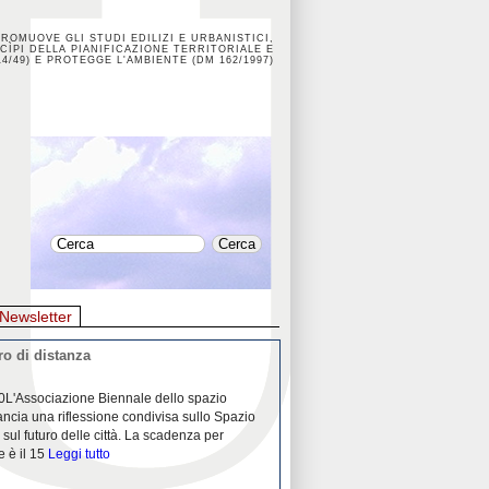
PROMUOVE GLI STUDI EDILIZI E URBANISTICI,
CÌPI DELLA PIANIFICAZIONE TERRITORIALE E
4/49) E PROTEGGE L'AMBIENTE (DM 162/1997)
Newsletter
o di distanza
La crisi dei porti durante la
0L'Associazione Biennale dello spazio
26/04/2020Nei mesi passati abbiam
ancia una riflessione condivisa sullo Spazio
Community "Porti città territori", 
 sul futuro delle città. La scadenza per
collaborazione con Assoporti e A
e è il 15
Leggi tutto
pandemia ci ha
Leggi tutto