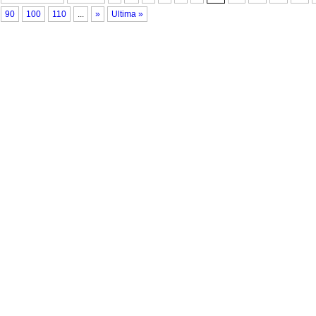
90
100
110
...
»
Ultima »