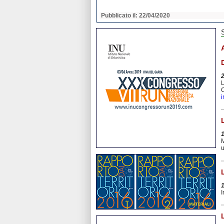
2020
Pubblicato il: 22/04/2020
L
C
i
M
u
I