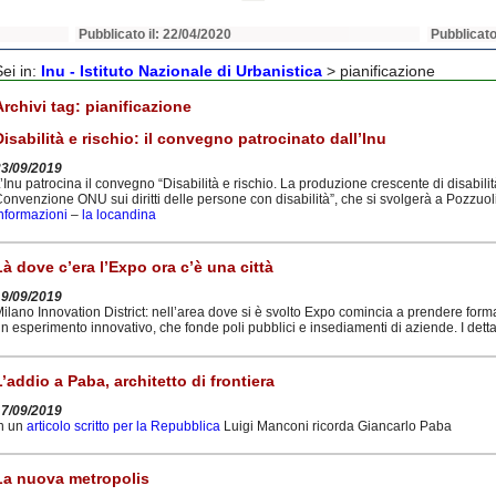
Pubblicato il: 22/04/2020
Pubblicato
Sei in:
Inu - Istituto Nazionale di Urbanistica
>
pianificazione
Archivi tag:
pianificazione
Disabilità e rischio: il convegno patrocinato dall’Inu
23/09/2019
’Inu patrocina il convegno “Disabilità e rischio. La produzione crescente di disabilità:
onvenzione ONU sui diritti delle persone con disabilità”, che si svolgerà a Pozzuoli
nformazioni
–
la locandina
Là dove c’era l’Expo ora c’è una città
19/09/2019
ilano Innovation District: nell’area dove si è svolto Expo comincia a prendere forma
n esperimento innovativo, che fonde poli pubblici e insediamenti di aziende. I detta
L’addio a Paba, architetto di frontiera
17/09/2019
n un
articolo scritto per la Repubblica
Luigi Manconi ricorda Giancarlo Paba
La nuova metropolis