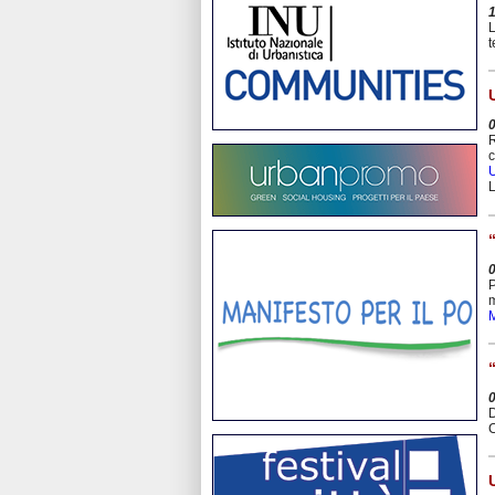
L
t
R
U
L
P
m
D
C