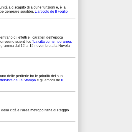
ità a discapito di alcune funzioni e, è la
be generare squilibri.
L’articolo de Il Foglio
trano gli effetti e i caratteri dell’epoca
 convegno scientifico
“La città contemporanea.
programma dal 12 al 15 novembre alla Nuvola
na delle periferie tra le priorità del suo
intervista da La Stampa
e gli articoli de
Il
 della città e l’area metropolitana di Reggio