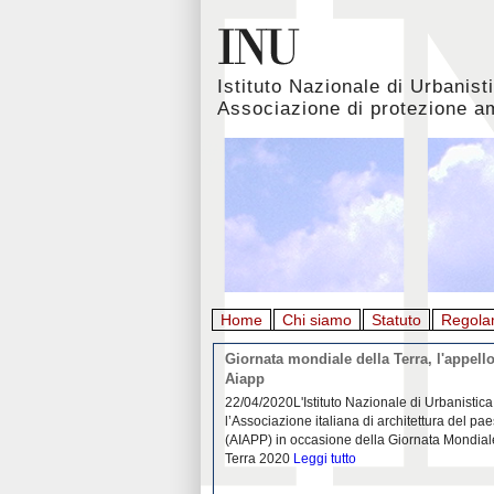
Istituto Nazionale di Urbanist
Associazione di protezione a
Home
Chi siamo
Statuto
Regola
rbanistica italiana al
Giornata mondiale della Terra, l'appello
emergenza. L’INU apre una
Aiapp
tiva: ecco come partecipare
 diffondersi del contagio da
22/04/2020L'Istituto Nazionale di Urbanistica
pieno svolgimento, è ormai
l’Associazione italiana di architettura del pa
eguenze sociali, economiche e
(AIAPP) in occasione della Giornata Mondial
idemia
Leggi tutto
Terra 2020
Leggi tutto