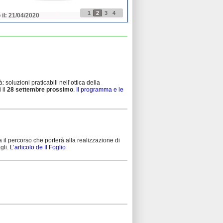
1
2
3
4
 il: 21/04/2020
Pubblicato il: 21/04/2020
 soluzioni praticabili nell’ottica della
 il
28 settembre prossimo
.
Il programma e le
 il percorso che porterà alla realizzazione di
gli.
L’articolo de Il Foglio