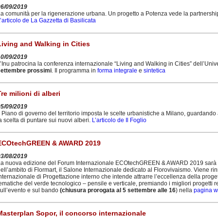
06/09/2019
a comunità per la rigenerazione urbana. Un progetto a Potenza vede la partnership d
’articolo de La Gazzetta di Basilicata
Living and Walking in Cities
10/09/2019
’Inu patrocina la conferenza internazionale “Living and Walking in Cities” dell’Univ
settembre prossimi
. Il programma in
forma integrale
e
sintetica
Tre milioni di alberi
05/09/2019
l Piano di governo del territorio imposta le scelte urbanistiche a Milano, guardando a
a scelta di puntare sui nuovi alberi.
L’articolo de Il Foglio
ECOtechGREEN & AWARD 2019
03/08/2019
a nuova edizione del Forum Internazionale ECOtechGREEN & AWARD 2019 sarà a
ell’ambito di Flormart, il Salone Internazionale dedicato al Florovivaismo. Viene r
nternazionale di Progettazione interno che intende attrarre l’eccellenza della proge
ematiche del verde tecnologico – pensile e verticale, premiando i migliori progetti re
ull’evento e sul bando
(chiusura prorogata al 5 settembre alle 16
) nella
pagina w
Masterplan Sopor, il concorso internazionale