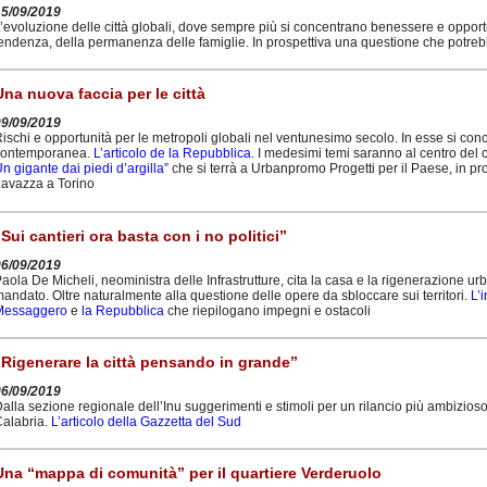
15/09/2019
’evoluzione delle città globali, dove sempre più si concentrano benessere e opportun
endenza, della permanenza delle famiglie. In prospettiva una questione che potreb
Una nuova faccia per le città
09/09/2019
ischi e opportunità per le metropoli globali nel ventunesimo secolo. In esse si concen
contemporanea.
L’articolo de la Repubblica
. I medesimi temi saranno al centro del
n gigante dai piedi d’argilla”
che si terrà a Urbanpromo Progetti per il Paese, in 
avazza a Torino
“Sui cantieri ora basta con i no politici”
06/09/2019
aola De Micheli, neoministra delle Infrastrutture, cita la casa e la rigenerazione urba
andato. Oltre naturalmente alla questione delle opere da sbloccare sui territori.
L’
Messaggero
e
la Repubblica
che riepilogano impegni e ostacoli
“Rigenerare la città pensando in grande”
06/09/2019
alla sezione regionale dell’Inu suggerimenti e stimoli per un rilancio più ambizioso
alabria.
L’articolo della Gazzetta del Sud
Una “mappa di comunità” per il quartiere Verderuolo