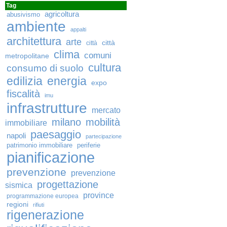
Tag
agricoltura
abusivismo
ambiente
appalti
architettura
arte
città
città
clima
comuni
metropolitane
cultura
consumo di suolo
edilizia
energia
expo
fiscalità
imu
infrastrutture
mercato
milano
mobilità
immobiliare
paesaggio
napoli
partecipazione
patrimonio immobiliare
periferie
pianificazione
prevenzione
prevenzione
progettazione
sismica
province
programmazione europea
regioni
rifiuti
rigenerazione