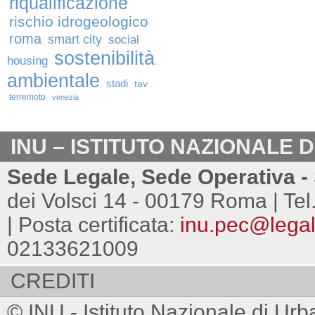
riqualificazione
rischio idrogeologico
roma
smart city
social
sostenibilità
housing
ambientale
stadi
tav
terremoto
venezia
INU – ISTITUTO NAZIONALE 
Sede Legale, Sede Operativa - 
dei Volsci 14 - 00179 Roma | Tel
| Posta certificata:
inu.pec@legalm
02133621009
CREDITI
© INU - Istituto Nazionale di Urb