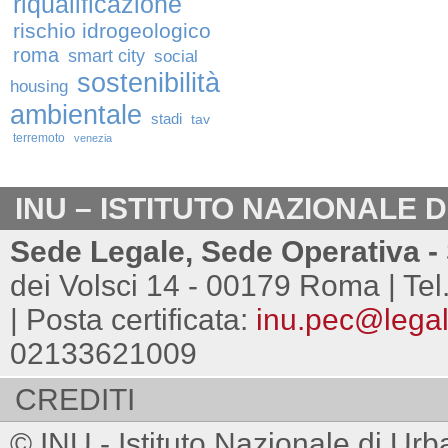
riqualificazione
rischio idrogeologico
roma
smart city
social
sostenibilità
housing
ambientale
stadi
tav
terremoto
venezia
INU – ISTITUTO NAZIONALE 
Sede Legale, Sede Operativa - 
dei Volsci 14 - 00179 Roma | Tel
| Posta certificata:
inu.pec@legalm
02133621009
CREDITI
© INU - Istituto Nazionale di Urb