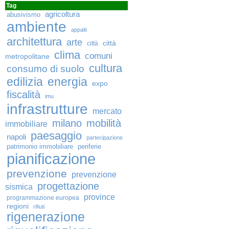
Tag
agricoltura
abusivismo
ambiente
appalti
architettura
arte
città
città
clima
comuni
metropolitane
cultura
consumo di suolo
edilizia
energia
expo
fiscalità
imu
infrastrutture
mercato
milano
mobilità
immobiliare
paesaggio
napoli
partecipazione
patrimonio immobiliare
periferie
pianificazione
prevenzione
prevenzione
progettazione
sismica
province
programmazione europea
regioni
rifiuti
rigenerazione