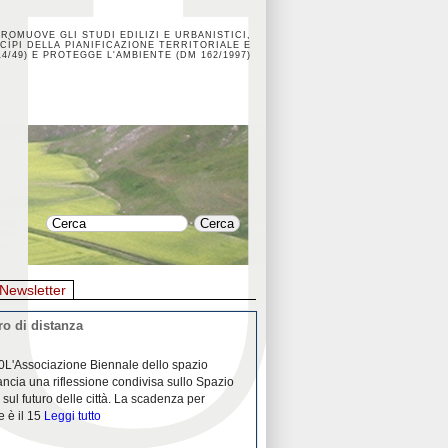
PROMUOVE GLI STUDI EDILIZI E URBANISTICI,
CÌPI DELLA PIANIFICAZIONE TERRITORIALE E
4/49) E PROTEGGE L'AMBIENTE (DM 162/1997)
Newsletter
o di distanza
La crisi dei porti durante la
0L'Associazione Biennale dello spazio
26/04/2020Nei mesi passati abbiam
ancia una riflessione condivisa sullo Spazio
Community "Porti città territori", 
 sul futuro delle città. La scadenza per
collaborazione con Assoporti e A
e è il 15
Leggi tutto
pandemia ci ha
Leggi tutto