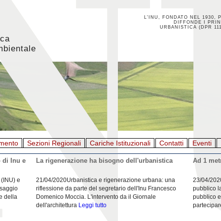
L'INU, FONDATO NEL 1930, 
DIFFONDE I PRIN
URBANISTICA (DPR 111
ica
mbientale
mento
Sezioni Regionali
Cariche Istituzionali
Contatti
Eventi
 di Inu e
La rigenerazione ha bisogno dell'urbanistica
Ad 1 metr
 (INU) e
21/04/2020Urbanistica e rigenerazione urbana: una
23/04/202
esaggio
riflessione da parte del segretario dell'Inu Francesco
pubblico l
e della
Domenico Moccia. L'intervento da il Giornale
pubblico e
dell'architettura
Leggi tutto
partecipar