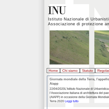
Istituto Nazionale di Urbanist
Associazione di protezione a
Home
Chi siamo
Statuto
Regola
rbanistica italiana al
Giornata mondiale della Terra, l'appello
emergenza. L’INU apre una
Aiapp
tiva: ecco come partecipare
 diffondersi del contagio da
22/04/2020L'Istituto Nazionale di Urbanistica
pieno svolgimento, è ormai
l’Associazione italiana di architettura del pa
eguenze sociali, economiche e
(AIAPP) in occasione della Giornata Mondial
idemia
Leggi tutto
Terra 2020
Leggi tutto