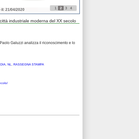
1
2
3
4
 il: 21/04/2020
Pubblicato il: 21/04/2020
città industriale moderna del XX secolo
” Paolo Galuzzi analizza il riconoscimento e lo
EDIA
,
NL
,
RASSEGNA STAMPA
ecolo/