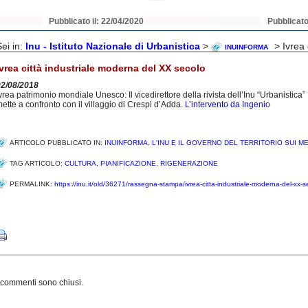
Pubblicato il: 22/04/2020
Pubblicato
Sei in:
Inu - Istituto Nazionale di Urbanistica
>
> Ivrea 
INUINFORMA
Ivrea città industriale moderna del XX secolo
02/08/2018
vrea patrimonio mondiale Unesco: Il vicedirettore della rivista dell’Inu “Urbanistica
ette a confronto con il villaggio di Crespi d’Adda.
L’intervento da Ingenio
ARTICOLO PUBBLICATO IN:
INUINFORMA
,
L'INU E IL GOVERNO DEL TERRITORIO SUI M
TAG ARTICOLO:
CULTURA
,
PIANIFICAZIONE
,
RIGENERAZIONE
PERMALINK:
https://inu.it/old/36271/rassegna-stampa/ivrea-citta-industriale-moderna-del-xx-s
Share
 commenti sono chiusi.