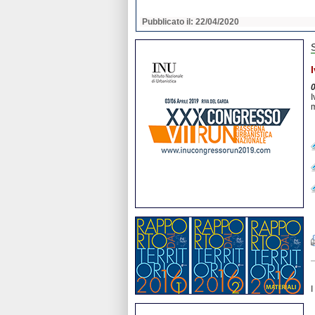
2020
Pubblicato il: 22/04/2020
I
m
I