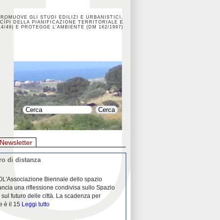
PROMUOVE GLI STUDI EDILIZI E URBANISTICI,
CÌPI DELLA PIANIFICAZIONE TERRITORIALE E
4/49) E PROTEGGE L'AMBIENTE (DM 162/1997)
Newsletter
o di distanza
La crisi dei porti durante la
0L'Associazione Biennale dello spazio
26/04/2020Nei mesi passati abbiam
ancia una riflessione condivisa sullo Spazio
Community "Porti città territori", 
 sul futuro delle città. La scadenza per
collaborazione con Assoporti e A
e è il 15
Leggi tutto
pandemia ci ha
Leggi tutto