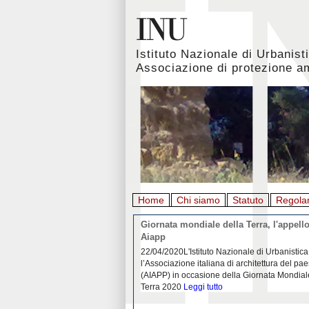
Istituto Nazionale di Urbanist
Associazione di protezione a
Home
Chi siamo
Statuto
Regola
rbanistica italiana al
Giornata mondiale della Terra, l'appello
emergenza. L’INU apre una
Aiapp
tiva: ecco come partecipare
 diffondersi del contagio da
22/04/2020L'Istituto Nazionale di Urbanistica
pieno svolgimento, è ormai
l’Associazione italiana di architettura del pa
eguenze sociali, economiche e
(AIAPP) in occasione della Giornata Mondial
idemia
Leggi tutto
Terra 2020
Leggi tutto