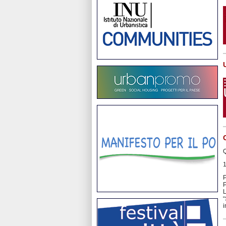
Q
P
P
L
“
i