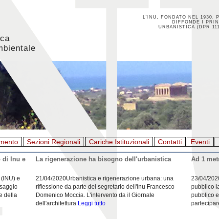
L'INU, FONDATO NEL 1930, 
DIFFONDE I PRIN
URBANISTICA (DPR 111
ica
mbientale
mento
Sezioni Regionali
Cariche Istituzionali
Contatti
Eventi
 di Inu e
La rigenerazione ha bisogno dell'urbanistica
Ad 1 metr
 (INU) e
21/04/2020Urbanistica e rigenerazione urbana: una
23/04/202
esaggio
riflessione da parte del segretario dell'Inu Francesco
pubblico l
e della
Domenico Moccia. L'intervento da il Giornale
pubblico e
dell'architettura
Leggi tutto
partecipar