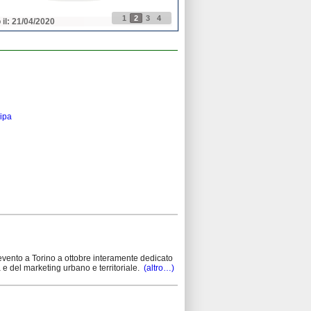
1
2
3
4
 il: 21/04/2020
Pubblicato il: 21/04/2020
cipa
vento a Torino a ottobre interamente dedicato
e del marketing urbano e territoriale.
(altro…)