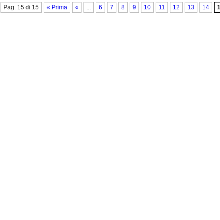
Pag. 15 di 15
« Prima
«
...
6
7
8
9
10
11
12
13
14