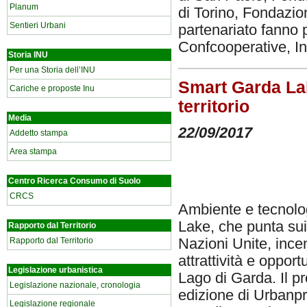
Planum
di Torino, Fondazi
Sentieri Urbani
partenariato fanno 
Confcooperative, I
Storia INU
Per una Storia dell’INU
Smart Garda Lak
Cariche e proposte Inu
territorio
Media
22/09/2017
Addetto stampa
Area stampa
Centro Ricerca Consumo di Suolo
CRCS
Ambiente e tecnolog
Lake, che punta sui 
Rapporto dal Territorio
Rapporto dal Territorio
Nazioni Unite, incen
attrattività e opport
Legislazione urbanistica
Lago di Garda. Il p
Legislazione nazionale, cronologia
edizione di Urbanpr
Legislazione regionale