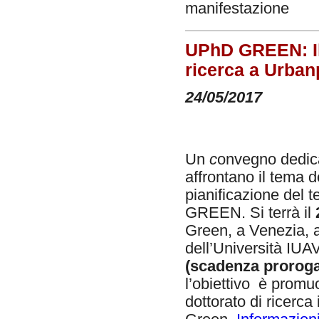
manifestazione
UPhD GREEN: Il 
ricerca a Urba
24/05/2017
Un
c
onvegno dedicat
affrontano il tema d
pianificazione del t
GREEN. Si terrà il
Green, a Venezia, a
dell’Università IUA
(scadenza prorogat
l’obiettivo è promu
dottorato di ricerc