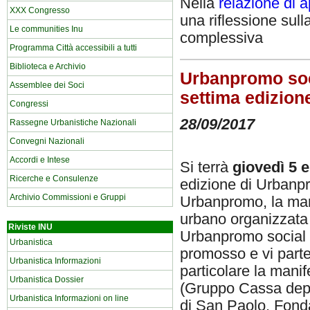
Nella
relazione di a
XXX Congresso
una riflessione sull
Le communities Inu
complessiva
Programma Città accessibili a tutti
Biblioteca e Archivio
Urbanpromo socia
Assemblee dei Soci
settima edizion
Congressi
28/09/2017
Rassegne Urbanistiche Nazionali
Convegni Nazionali
Accordi e Intese
Si terrà
giovedì 5 e
Ricerche e Consulenze
edizione di Urbanp
Archivio Commissioni e Gruppi
Urbanpromo, la mani
urbano organizzata d
Riviste INU
Urbanpromo social ho
Urbanistica
promosso e vi partec
Urbanistica Informazioni
particolare la man
Urbanistica Dossier
(Gruppo Cassa depo
Urbanistica Informazioni on line
di San Paolo, Fond