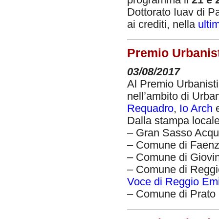
programma il
21 e 
Dottorato Iuav di P
ai crediti, nella
ulti
Premio Urbanist
03/08/2017
Al Premio Urbanistic
nell’ambito di Urba
Requadro
,
Io Arch
Dalla stampa locale a
– Gran Sasso Acqu
– Comune di Faenz
– Comune di Giovin
– Comune di Reggio
Voce di Reggio Emi
– Comune di Prato 