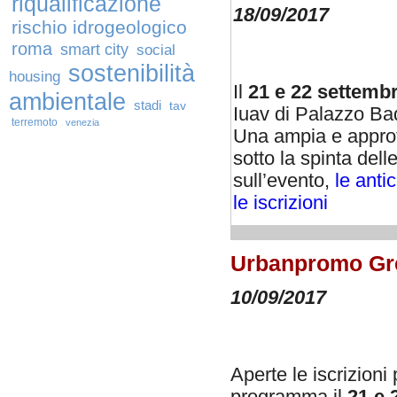
riqualificazione
18/09/2017
rischio idrogeologico
roma
smart city
social
sostenibilità
housing
Il
21 e 22 settemb
ambientale
stadi
tav
Iuav di Palazzo Ba
terremoto
venezia
Una ampia e approfo
sotto la spinta dell
sull’evento,
le anti
le iscrizioni
Urbanpromo Gree
10/09/2017
Aperte le iscrizion