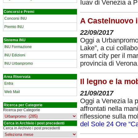
Iuav di Venezia a 
Concorsi e Premi
Concorsi INU
A Castelnuovo i
Premio INU
22/09/2017
Oggi a Urbanpromo 
Sistema INU
Lake”, a cui collabo
INU Formazione
smart city per il ma
INU Edizioni
provincia di Verona
INU Urbanpromo
Area Riservata
Il legno e la mo
Entra
21/09/2017
Web Mail
Oggi a Venezia la p
Ricerca per Categorie
affrontati nella man
Ricerca per Categorie
riflessione sulla mob
del Sole 24 Ore “C
Cerca in Archivio i post precedenti
Cerca in Archivio i post precedenti