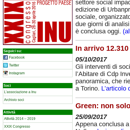
settore social impac
edizione di Urbanpro
sociale, organizzato
due giorni di analis
è conclusa oggi.
(a
In arrivo 12.310
Seguici su:
Facebook
05/10/2017
Twitter
Gli interventi di s
l’Abitare di Cdp In
Instagram
panoramica, che ri
Soci
a Torino.
L’articolo
L’associazione a Inu
Archivio soci
Green: non sol
Attività
25/09/2017
Attività 2014 – 2019
Appena conclusa a 
XXIX Congresso