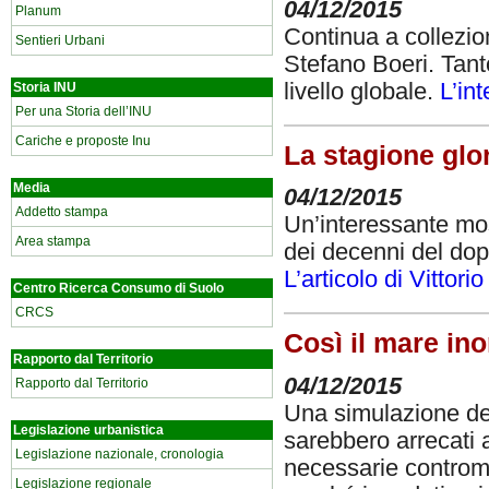
04/12/2015
Planum
Continua a collezio
Sentieri Urbani
Stefano Boeri. Tant
livello globale.
L’in
Storia INU
Per una Storia dell’INU
Cariche e proposte Inu
La stagione glor
Media
04/12/2015
Addetto stampa
Un’interessante most
Area stampa
dei decenni del dopo
L’articolo di Vittori
Centro Ricerca Consumo di Suolo
CRCS
Così il mare ino
Rapporto dal Territorio
04/12/2015
Rapporto dal Territorio
Una simulazione del
Legislazione urbanistica
sarebbero arrecati a
Legislazione nazionale, cronologia
necessarie controm
Legislazione regionale