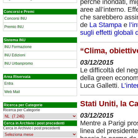
perché inondati, mi
aree all’interno. Ef
Concorsi e Premi
che sarebbero assimi
Concorsi INU
de
La Stampa
e
l’
Premio INU
sugli effetti global
Sistema INU
INU Formazione
“Clima, obiettiv
INU Edizioni
03/12/2015
INU Urbanpromo
Le difficoltà del neg
della green economy
Area Riservata
Entra
Luca Galletti.
L’inte
Web Mail
Stati Uniti, la 
Ricerca per Categorie
Ricerca per Categorie
03/12/2015
Mentre a Parigi pro
Cerca in Archivio i post precedenti
Cerca in Archivio i post precedenti
linea del presiden