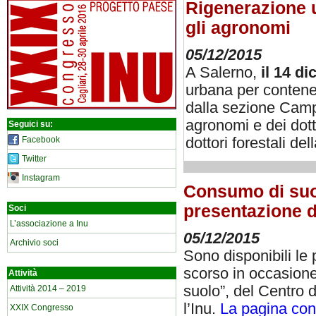
Rigenerazione u
gli agronomi
05/12/2015
A Salerno,
il 14 d
urbana per contene
dalla sezione Campa
agronomi e dei dotto
Seguici su:
dottori forestali del
Facebook
Twitter
Instagram
Consumo di suolo
presentazione 
Soci
L’associazione a Inu
05/12/2015
Archivio soci
Sono disponibili le 
scorso in occasione
Attività
suolo”, del Centro d
Attività 2014 – 2019
l’Inu.
La pagina con 
XXIX Congresso