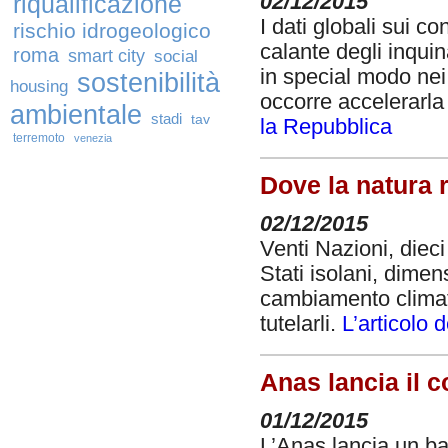
02/12/2015
riqualificazione
I dati globali sui 
rischio idrogeologico
calante degli inquin
roma
smart city
social
in special modo nei 
sostenibilità
housing
occorre accelerarla
ambientale
stadi
tav
la Repubblica
terremoto
venezia
Dove la natura r
02/12/2015
Venti Nazioni, dieci
Stati isolani, dimens
cambiamento climati
tutelarli.
L’articolo
Anas lancia il 
01/12/2015
L’Anas lancia un ba