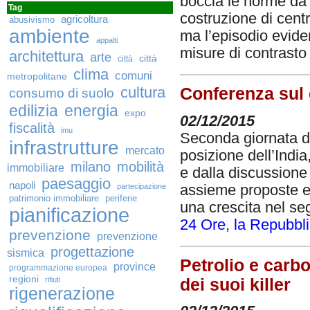
boccia le norme da l
Tag
costruzione di centr
agricoltura
abusivismo
ambiente
ma l’episodio eviden
appalti
misure di contrasto
architettura
arte
città
città
clima
comuni
metropolitane
cultura
Conferenza sul c
consumo di suolo
edilizia
energia
expo
02/12/2015
fiscalità
imu
Seconda giornata di
infrastrutture
mercato
posizione dell’India
milano
mobilità
immobiliare
e dalla discussione
paesaggio
napoli
assieme proposte e 
partecipazione
patrimonio immobiliare
periferie
una crescita nel seg
pianificazione
24 Ore
,
la Repubbl
prevenzione
prevenzione
progettazione
sismica
Petrolio e carbo
province
programmazione europea
regioni
dei suoi killer
rifiuti
rigenerazione