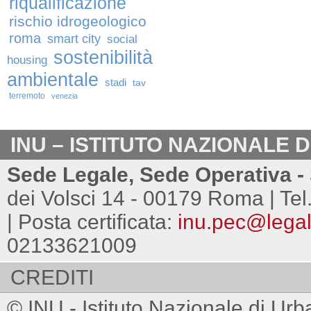
riqualificazione
rischio idrogeologico
roma
smart city
social
sostenibilità
housing
ambientale
stadi
tav
terremoto
venezia
INU – ISTITUTO NAZIONALE 
Sede Legale, Sede Operativa - 
dei Volsci 14 - 00179 Roma | Tel
| Posta certificata:
inu.pec@legalm
02133621009
CREDITI
© INU - Istituto Nazionale di Urb