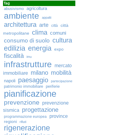
Tag
agricoltura
abusivismo
ambiente
appalti
architettura
arte
città
città
clima
comuni
metropolitane
cultura
consumo di suolo
edilizia
energia
expo
fiscalità
imu
infrastrutture
mercato
milano
mobilità
immobiliare
paesaggio
napoli
partecipazione
patrimonio immobiliare
periferie
pianificazione
prevenzione
prevenzione
progettazione
sismica
province
programmazione europea
regioni
rifiuti
rigenerazione