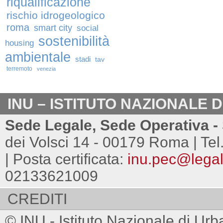
riqualificazione
rischio idrogeologico
roma
smart city
social
sostenibilità
housing
ambientale
stadi
tav
terremoto
venezia
INU – ISTITUTO NAZIONALE 
Sede Legale, Sede Operativa - 
dei Volsci 14 - 00179 Roma | Tel
| Posta certificata:
inu.pec@legalm
02133621009
CREDITI
© INU - Istituto Nazionale di Urb