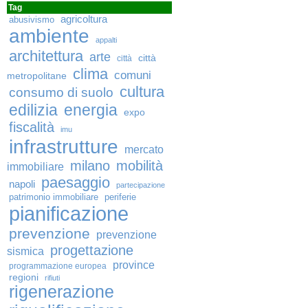
Tag
agricoltura
abusivismo
ambiente
appalti
architettura
arte
città
città
clima
comuni
metropolitane
cultura
consumo di suolo
edilizia
energia
expo
fiscalità
imu
infrastrutture
mercato
milano
mobilità
immobiliare
paesaggio
napoli
partecipazione
patrimonio immobiliare
periferie
pianificazione
prevenzione
prevenzione
progettazione
sismica
province
programmazione europea
regioni
rifiuti
rigenerazione