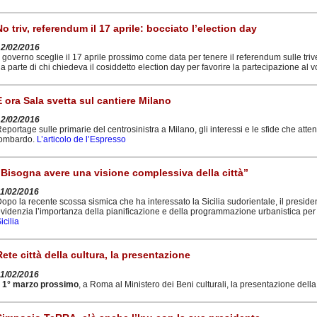
No triv, referendum il 17 aprile: bocciato l’election day
12/02/2016
l governo sceglie il 17 aprile prossimo come data per tenere il referendum sulle tri
a parte di chi chiedeva il cosiddetto election day per favorire la partecipazione al v
E ora Sala svetta sul cantiere Milano
12/02/2016
eportage sulle primarie del centrosinistra a Milano, gli interessi e le sfide che at
lombardo.
L’articolo de l’Espresso
“Bisogna avere una visione complessiva della città”
11/02/2016
opo la recente scossa sismica che ha interessato la Sicilia sudorientale, il presid
videnzia l’importanza della pianificazione e della programmazione urbanistica per 
icilia
Rete città della cultura, la presentazione
11/02/2016
l 1° marzo prossimo
, a Roma al Ministero dei Beni culturali, la presentazione della