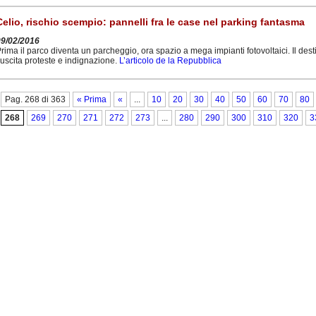
Celio, rischio scempio: pannelli fra le case nel parking fantasma
09/02/2016
rima il parco diventa un parcheggio, ora spazio a mega impianti fotovoltaici. Il dest
uscita proteste e indignazione.
L’articolo de la Repubblica
Pag. 268 di 363
« Prima
«
...
10
20
30
40
50
60
70
80
268
269
270
271
272
273
...
280
290
300
310
320
3