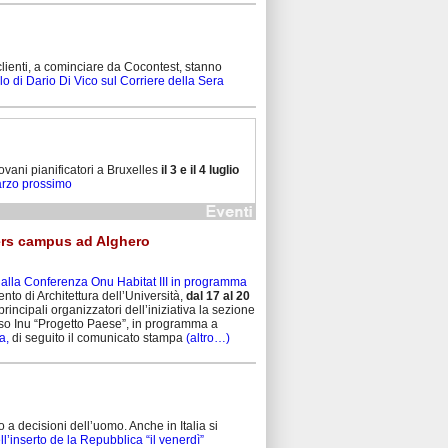
 clienti, a cominciare da Cocontest, stanno
olo di Dario Di Vico sul Corriere della Sera
vani pianificatori a Bruxelles
il 3 e il 4 luglio
marzo prossimo
kers campus ad Alghero
lla Conferenza Onu Habitat III in programma
ento di Architettura dell’Università,
dal 17 al 20
incipali organizzatori dell’iniziativa la sezione
sso Inu “Progetto Paese”, in programma a
a,
di seguito il comunicato stampa
(altro…)
 decisioni dell’uomo. Anche in Italia si
ell’inserto de la Repubblica “il venerdì”