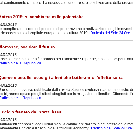
al cambiamento climatico. La necessità di operare subito sul versante della preve
Matera 2019, si cambia tra mille polemiche
10/02/2016
e complicazioni sorte nel percorso di preparazione e realizzazione degli interventi 
l riconoscimento di capitale europea della cultura 2019.
L’articolo del Sole 24 Ore
Biomasse, scaldare il futuro
10/02/2016
l riscaldamento a legna è dannoso per l’ambiente? Dipende, dicono gli esperti, dall
’articolo de la Repubblica
Querce e betulle, ecco gli alberi che batteranno l’effetto serra
10/02/2016
no studio innovativo pubblicato dalla rivista Science evidenzia come le politiche di
ostri, hanno optato per gli alberi sbagliati per la mitigazione climatica. Ottenendo l’
’articolo de la Repubblica
Il riciclo frenato dai prezzi bassi
09/02/2016
 mutamenti economici degli ultimi mesi, a cominciare dal crollo del prezzo delle mat
onveniente il riciclo e il decollo della “circular economy”.
L’articolo del Sole 24 Ore