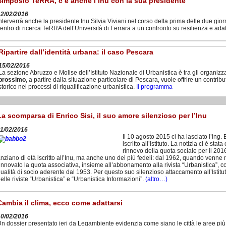
Simposio TeRRA, c’è anche l’Inu con la sua presidente
12/02/2016
nterverrà anche la presidente Inu Silvia Viviani nel corso della prima delle due gior
entro di ricerca TeRRA dell’Università di Ferrara a un confronto su resilienza e ad
Ripartire dall’identità urbana: il caso Pescara
15/02/2016
La sezione Abruzzo e Molise dell’Istituto Nazionale di Urbanistica è tra gli organiz
prossimo
, a partire dalla situazione particolare di Pescara, vuole offrire un contribu
storico nei processi di riqualificazione urbanistica.
Il programma
La scomparsa di Enrico Sisi, il suo amore silenzioso per l’Inu
11/02/2016
Il 10 agosto 2015 ci ha lasciato l’ing. 
iscritto all’Istituto. La notizia ci è st
rinnovo della quota sociale per il 2016.
nziano di età iscritto all’Inu, ma anche uno dei più fedeli: dal 1962, quando venn
innovato la quota associativa, insieme all’abbonamento alla rivista “Urbanistica”, c
ualità di socio aderente dal 1953. Per questo suo silenzioso attaccamento all’Istitut
elle riviste “Urbanistica” e “Urbanistica Informazioni”.
(altro…)
Cambia il clima, ecco come adattarsi
10/02/2016
n dossier presentato ieri da Legambiente evidenzia come siano le città le aree più