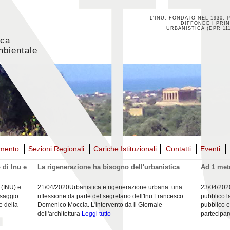
L'INU, FONDATO NEL 1930, 
DIFFONDE I PRIN
URBANISTICA (DPR 111
ica
mbientale
mento
Sezioni Regionali
Cariche Istituzionali
Contatti
Eventi
 di Inu e
La rigenerazione ha bisogno dell'urbanistica
Ad 1 metr
 (INU) e
21/04/2020Urbanistica e rigenerazione urbana: una
23/04/202
esaggio
riflessione da parte del segretario dell'Inu Francesco
pubblico l
e della
Domenico Moccia. L'intervento da il Giornale
pubblico e
dell'architettura
Leggi tutto
partecipar