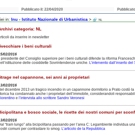
Pubblicato il: 22/04/2020
Pubblicato
Sei in:
Inu - Istituto Nazionale di Urbanistica
>
NL
Archivi categoria:
NL
rticoli da inserire in newsletter
Svecchiare i beni culturali
15/02/2016
l presidente del Consiglio superiore per i beni culturali difende la riforma Francesch
ell’istituzione delle cosiddette Sovrintendenze uniche.
L’intervento dall’inserto de
Strage nel capannone, sei anni ai proprietari
13/02/2016
el dicembre 2013 un tragico incendio in un capannone dormitorio a Prato costò la vi
torica ha condannato anche i proprietari dell’immobile, considerandoli responsabili 
iorentino
e
l’intervista allo scrittore Sandro Veronesi
Bicipolitana e bosco sociale, le ricette dei nostri comuni per sco
13/02/2016
al “tram lungo” alla bicipolitana passando per l’area C: Legambiente individua una
ostri comuni per contrastare lo smog.
L’articolo de la Repubblica