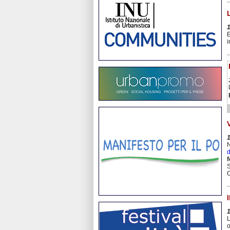
E
i
N
d
f
S
C
L
o