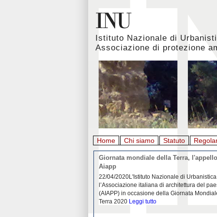
Istituto Nazionale di Urbanist
Associazione di protezione a
Home
Chi siamo
Statuto
Regola
rbanistica italiana al
Giornata mondiale della Terra, l'appello
emergenza. L’INU apre una
Aiapp
tiva: ecco come partecipare
 diffondersi del contagio da
22/04/2020L'Istituto Nazionale di Urbanistica
pieno svolgimento, è ormai
l’Associazione italiana di architettura del pa
eguenze sociali, economiche e
(AIAPP) in occasione della Giornata Mondial
idemia
Leggi tutto
Terra 2020
Leggi tutto