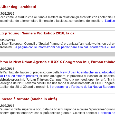
L’Uber degli architetti
13/02/2016
cco come le startup che aiutano a mettere in relazioni gli architetti con i potenziali
ncominciando a terremotare il mercato e la stessa concezione del mestiere.
L’artic
Etcp Young Planners Workshop 2016, la call
13/02/2016
L’Etcp (European Council of Spatial Planners) organizza l’annuale workshop dei gio
prossimi
.
La pagina con le informazioni per partecipare alla call, scadenza il 20 
Verso la New Urban Agenda e il XXIX Congresso Inu, l’urban thin
13/02/2016
ell’ambito del lavoro di preparazione della
New Urban Agenda che sarà adottata da
al 17 al 20 ottobre prossimi
, si tiene ad Alghero, in provincia di Sassari, al Dipartim
ebbraio prossimi
, l’Urban Thinkers Campus “The city we need: open for art”. Tra i pr
ardegna dell’Inu: l’evento costituisce una tappa di avvicinamento al XXIX Congre
agliari dal 28 al 30 aprile prossimi.
Il programma
e
l’articolo de La Nuova Sardegn
Il bosco è tornato (anche in città)
12/02/2016
’aumento della superficie occupata da boschi risponde a cause “spontanee” quanto a
sserva questa tendenza che si può definire globale. Gli effetti benefici.
L’articolo d