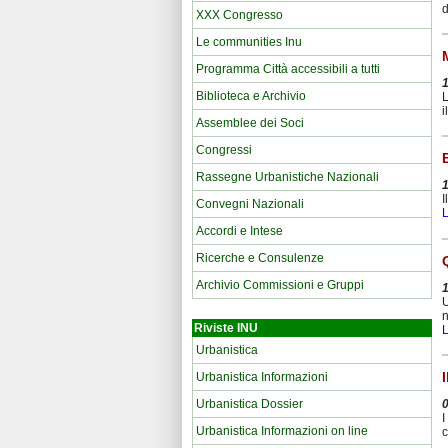
d
XXX Congresso
Le communities Inu
Programma Città accessibili a tutti
Biblioteca e Archivio
L
i
Assemblee dei Soci
Congressi
Rassegne Urbanistiche Nazionali
I
Convegni Nazionali
L
Accordi e Intese
Ricerche e Consulenze
Archivio Commissioni e Gruppi
U
n
Riviste INU
L
Urbanistica
Urbanistica Informazioni
Urbanistica Dossier
I
Urbanistica Informazioni on line
c