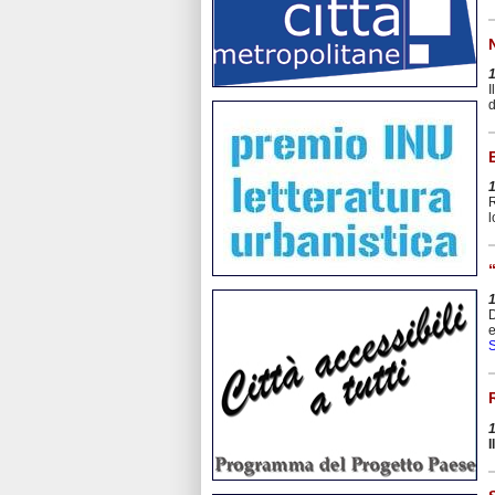
I
d
R
D
e
S
I