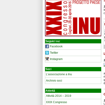
I
c
Seguici su:
Facebook
Twitter
Instagram
Soci
a
L’associazione a Inu
r
q
Archivio soci
d
Attività
Attività 2014 – 2019
XXIX Congresso
U