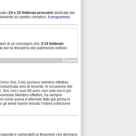
nate (
19 e 20 febbraio prossimi
) dedicate dal
attamento al cambio climatico.
Il programma
zatori di un convegno che,
il 19 febbraio
to per la disciplina del patrimonio edilizio
Enrico Sisi, il più anziano membro effettivo
ata comunicata solo di recente, in occasione del
 Sisi, con i suoi 99 anni, non solo era il più
e nominato Membro effettivo, ha sempre
osì come aveva d’altronde fatto già prima in
o gli eredi hanno donato l’intera collezione
 esposte e vulnerabili ai fenomeni che derivano