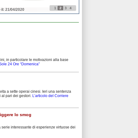
1
2
3
4
 il: 21/04/2020
Pubblicato il: 21/04/2020
ini, in particolare le motivazioni alla base
l Sole 24 Ore “Domenica”
ta a sette operai cinesi. Ieri una sentenza
al pari dei gestori.
L’articolo del Corriere
nfiggere lo smog
 serie interessante di esperienze virtuose dei