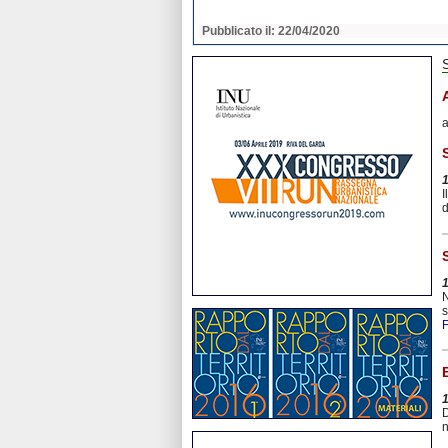
2020
Pubblicato il: 22/04/2020
a
I
d
N
s
F
D
n