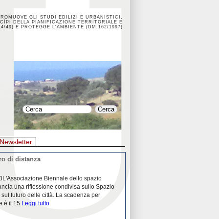
PROMUOVE GLI STUDI EDILIZI E URBANISTICI,
CÌPI DELLA PIANIFICAZIONE TERRITORIALE E
4/49) E PROTEGGE L'AMBIENTE (DM 162/1997)
Newsletter
o di distanza
La crisi dei porti durante la
0L'Associazione Biennale dello spazio
26/04/2020Nei mesi passati abbiam
ancia una riflessione condivisa sullo Spazio
Community "Porti città territori", 
 sul futuro delle città. La scadenza per
collaborazione con Assoporti e A
e è il 15
Leggi tutto
pandemia ci ha
Leggi tutto