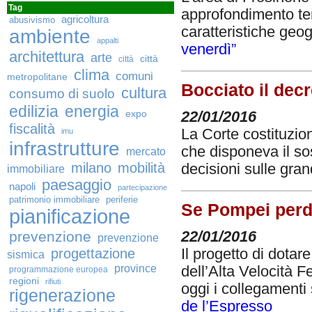
Tag
approfondimento ten
agricoltura
abusivismo
caratteristiche geo
ambiente
appalti
venerdì”
architettura
arte
città
città
clima
comuni
metropolitane
Bocciato il decr
cultura
consumo di suolo
edilizia
energia
expo
22/01/2016
fiscalità
La Corte costituzio
imu
infrastrutture
che disponeva il so
mercato
milano
mobilità
decisioni sulle gra
immobiliare
paesaggio
napoli
partecipazione
patrimonio immobiliare
periferie
Se Pompei perde
pianificazione
prevenzione
22/01/2016
prevenzione
progettazione
Il progetto di dota
sismica
province
dell’Alta Velocità Fe
programmazione europea
regioni
rifiuti
oggi i collegamenti
rigenerazione
de l’Espresso