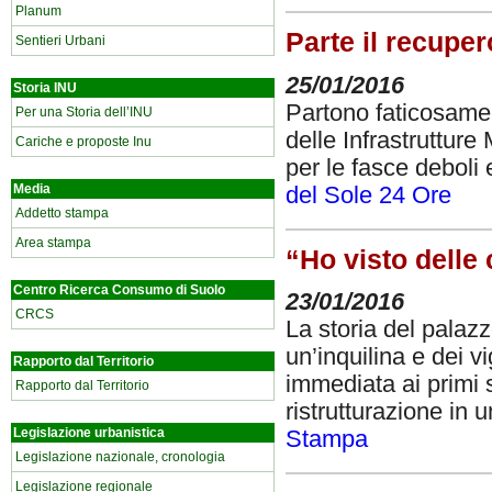
Planum
Parte il recuper
Sentieri Urbani
25/01/2016
Storia INU
Partono faticosamen
Per una Storia dell’INU
delle Infrastrutture 
Cariche e proposte Inu
per le fasce deboli e
Media
del Sole 24 Ore
Addetto stampa
Area stampa
“Ho visto delle 
Centro Ricerca Consumo di Suolo
23/01/2016
CRCS
La storia del palazz
un’inquilina e dei 
Rapporto dal Territorio
immediata ai primi s
Rapporto dal Territorio
ristrutturazione in
Legislazione urbanistica
Stampa
Legislazione nazionale, cronologia
Legislazione regionale