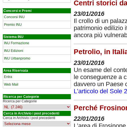
Centri storici d
Concorsi e Premi
23/01/2016
Concorsi INU
Il crollo di un palaz
Premio INU
patrimonio edilizio 
ancora più vulnerab
Sistema INU
INU Formazione
Petrolio, in Ita
INU Edizioni
INU Urbanpromo
23/01/2016
Un esame del contest
Area Riservata
le conseguenze a cui 
Entra
davvero un Paese c
Web Mail
L’articolo del Sole 
Ricerca per Categorie
Ricerca per Categorie
Perché Frosinone
Cerca in Archivio i post precedenti
22/01/2016
Cerca in Archivio i post precedenti
L’area di Frosinone 