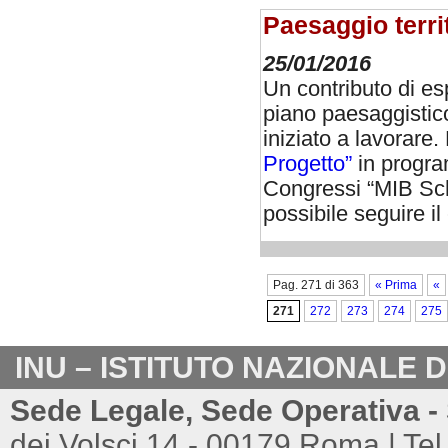
Paesaggio terri
25/01/2016
Un contributo di es
piano paesaggistico
iniziato a lavorare.
Progetto”
in prog
Congressi “MIB Sch
possibile seguire i
Pag. 271 di 363
« Prima
«
271
272
273
274
275
INU – ISTITUTO NAZIONALE 
Sede Legale, Sede Operativa - 
dei Volsci 14 - 00179 Roma | Tel