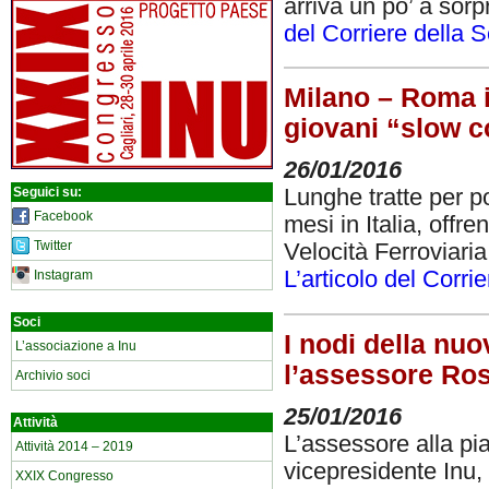
arriva un po’ a sorp
del Corriere della 
Milano – Roma in
giovani “slow c
26/01/2016
Seguici su:
Lunghe tratte per p
Facebook
mesi in Italia, offr
Twitter
Velocità Ferroviaria
L’articolo del Corri
Instagram
Soci
I nodi della nuo
L’associazione a Inu
l’assessore Ros
Archivio soci
25/01/2016
Attività
L’assessore alla pi
Attività 2014 – 2019
vicepresidente Inu, 
XXIX Congresso