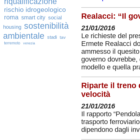
riqualificazione
rischio idrogeologico
Realacci: “Il g
roma
smart city
social
sostenibilità
housing
21/01/2016
ambientale
Le richieste del p
stadi
tav
Ermete Realacci dop
terremoto
venezia
ammesso il quesito r
governo dovrebbe, d
modello e quella pr
Riparte il treno
velocità
21/01/2016
Il rapporto “Pendol
trasporto ferroviari
dipendono dagli inve