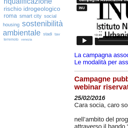
riqualificazione
rischio idrogeologico
roma
smart city
social
sostenibilità
housing
ambientale
stadi
tav
terremoto
venezia
La campagna assoc
Le modalità per ass
Campagne pubbli
webinar riservat
25/02/2016
Cara socia, caro s
nell’ambito del pro
attraverso il band