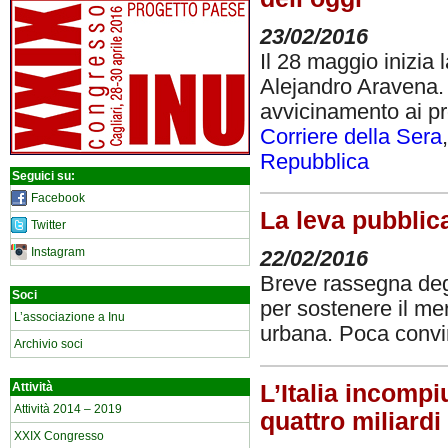
23/02/2016
Il 28 maggio inizia l
Alejandro Aravena. 
avvicinamento ai pro
Corriere della Sera
Repubblica
Seguici su:
Facebook
La leva pubblica
Twitter
Instagram
22/02/2016
Breve rassegna degl
Soci
per sostenere il mer
L’associazione a Inu
urbana. Poca convin
Archivio soci
L’Italia incomp
Attività
Attività 2014 – 2019
quattro miliardi
XXIX Congresso