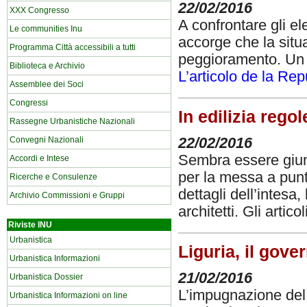
22/02/2016
XXX Congresso
A confrontare gli el
Le communities Inu
accorge che la situ
Programma Città accessibili a tutti
peggioramento. Un p
Biblioteca e Archivio
L’articolo de la Re
Assemblee dei Soci
Congressi
In edilizia reg
Rassegne Urbanistiche Nazionali
22/02/2016
Convegni Nazionali
Sembra essere giun
Accordi e Intese
per la messa a punt
Ricerche e Consulenze
dettagli dell’intesa
Archivio Commissioni e Gruppi
architetti. Gli artico
Riviste INU
Urbanistica
Liguria, il gove
Urbanistica Informazioni
21/02/2016
Urbanistica Dossier
L’impugnazione del 
Urbanistica Informazioni on line