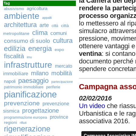
la Camera dei dep
Tag
rendere la partecip
agricoltura
abusivismo
ambiente
processo organizz
appalti
lo mettessero al ripa
architettura
arte
città
città
simulacro attraverso
clima
comuni
metropolitane
pressione, moviment
cultura
consumo di suolo
ottenere vantaggi e
edilizia
energia
expo
ventina
: si contano
fiscalità
imu
documento perché ne
infrastrutture
mercato
spendere concretam
milano
mobilità
immobiliare
paesaggio
napoli
partecipazione
Campagna associ
patrimonio immobiliare
periferie
pianificazione
02/02/2016
prevenzione
prevenzione
Un video
che riassu
progettazione
sismica
Urbanistica e le ra
province
programmazione europea
associativa 2016.
regioni
rifiuti
rigenerazione