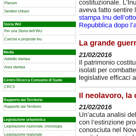
costituzionale. L’I
Planum
aveva fatto sentire 
Sentieri Urbani
stampa Inu dell’ott
Repubblica dopo l’
Storia INU
Per una Storia dell’INU
Cariche e proposte Inu
La grande guerr
Media
21/02/2016
Addetto stampa
Il patrimonio costitu
Area stampa
isolati per combatt
legislative efficaci 
Centro Ricerca Consumo di Suolo
CRCS
Il neolavoro, la 
Rapporto dal Territorio
21/02/2016
Rapporto dal Territorio
Un’acuta analisi de
Legislazione urbanistica
con l’estinzione pr
Legislazione nazionale, cronologia
conosciuta nel Nove
Legislazione regionale