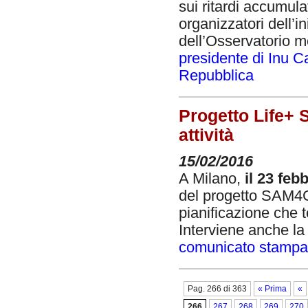
sui ritardi accumulat
organizzatori dell’i
dell’Osservatorio me
presidente di Inu 
Repubblica
Progetto Life+ 
attività
15/02/2016
A Milano,
il 23 fe
del progetto SAM4CP
pianificazione che t
Interviene anche la 
comunicato stampa
Pag. 266 di 363
« Prima
«
266
267
268
269
270