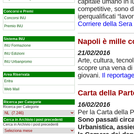
capitale umano in lu
competitive, sono de
Concorsi e Premi
iperqualificati “lav
Concorsi INU
Corriere della Sera 
Premio INU
Sistema INU
Napoli è mille c
INU Formazione
21/02/2016
INU Edizioni
Arte, cultura, tecno
INU Urbanpromo
scopre una vena di c
giovani.
Il reportag
Area Riservata
Entra
Web Mail
Carta della Part
Ricerca per Categorie
16/02/2016
Ricerca per Categorie
Per la Carta della 
Sono passati circa
Cerca in Archivio i post precedenti
Cerca in Archivio i post precedenti
Urbanistica, assie